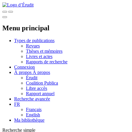
Menu principal
Types de publications
Revues
Thèses et mémoires
Livres et actes
Rapports de recherche
Connexion
À propos
À propos
Érudit
Coalition Publica
Libre accès
Rapport annuel
Recherche avancée
FR
Français
English
Ma bibliothèque
Recherche simple