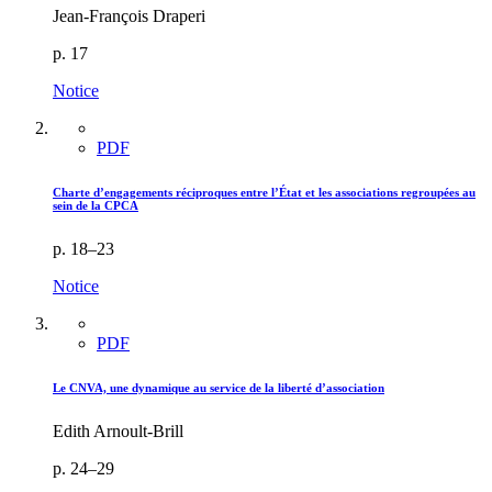
Jean-François Draperi
p. 17
Notice
PDF
Charte d’engagements réciproques entre l’État et les associations regroupées au
sein de la CPCA
p. 18–23
Notice
PDF
Le CNVA, une dynamique au service de la liberté d’association
Edith Arnoult-Brill
p. 24–29