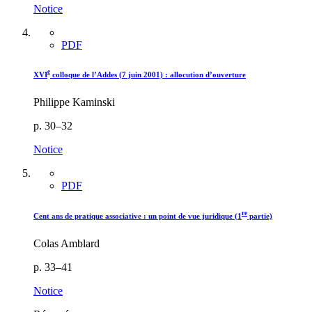
Notice
PDF
e
XVI
colloque de l’Addes (7 juin 2001) : allocution d’ouverture
Philippe Kaminski
p. 30–32
Notice
PDF
re
Cent ans de pratique associative : un point de vue juridique (1
partie)
Colas Amblard
p. 33–41
Notice