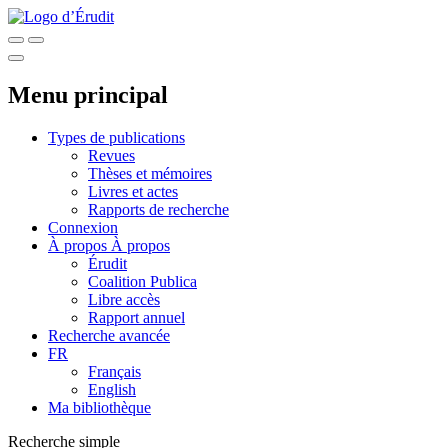
Menu principal
Types de publications
Revues
Thèses et mémoires
Livres et actes
Rapports de recherche
Connexion
À propos
À propos
Érudit
Coalition Publica
Libre accès
Rapport annuel
Recherche avancée
FR
Français
English
Ma bibliothèque
Recherche simple