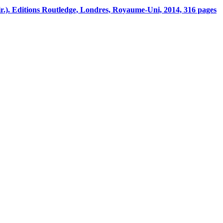
ir.). Editions Routledge, Londres, Royaume-Uni, 2014, 316 pages