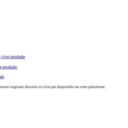
 s'est produite
t produite
ale
uvre originale discutée ici n'est pas disponible sur cette plateforme.