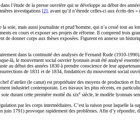
dans l’étude de la presse ouvrière qui se développe au début des année
emières investigations
[2]
, avant qu’il n’étende celles-ci aux écrits des
 la soie, mais aussi journaliste et prud’homme, qui n’a cessé tout au lon
ents en cours et exposer ses projets de réforme. Il comprend trois grande
ent de donner corps aux thèses exposées. Figurent en annexe un historiqu
airement dans la continuité des analyses de Fernand Rude (1910-1990). C’
usque-là, le mouvement social ouvrier lyonnais avait été analysé essentie
te au début des années 1830 à prendre conscience de leur appartenance
 insurrections de 1831 et de 1834, fondatrices du mouvement social ouvri
e chef d’atelier (le canut) est propriétaire des moyens de production et f
t industriel contemporain. Les travaux les plus récents, en particulie
e
 soie durant cette première moitié du
xix
siècle, le modèle lyonnais se
lation par les corps intermédiaires. C’est la raison pour laquelle la sup
 en juin 1791) provoque rapidement des problèmes. Afin d’y répondre, dè