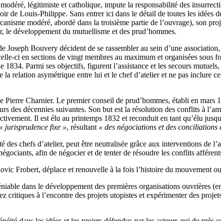
n modéré, légitimiste et catholique, impute la responsabilité des insurre
oir de Louis-Philippe. Sans entrer ici dans le détail de toutes les idées
blicanisme modéré, abordé dans la troisième partie de l’ouvrage), son proj
nier, le développement du mutuellisme et des prud’hommes.
 de Joseph Bouvery décident de se rassembler au sein d’une association
t celle-ci en sections de vingt membres au maximum et organisées sous f
34. Parmi ses objectifs, figurent l’assistance et les secours mutuels, ma
 la relation asymétrique entre lui et le chef d’atelier et ne pas inclure c
e Pierre Charnier. Le premier conseil de prud’hommes, établi en mars 1
 des décennies suivantes. Son but est la résolution des conflits à l’ami
ctivement. Il est élu au printemps 1832 et reconduit en tant qu’élu jusqu
« jurisprudence fixe »
, résultant
« des négociations et des conciliations 
é des chefs d’atelier, peut être neutralisée grâce aux interventions de l’a
négociants, afin de négocier et de tenter de résoudre les conflits afféren
vic Frobert, déplace et renouvelle à la fois l’histoire du mouvement ou
ndéniable dans le développement des premières organisations ouvrières (en
z critiques à l’encontre des projets utopistes et expérimenter des proje
ité dans les idées et les projets défendus par les acteurs qui de près o