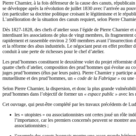
Pierre Charnier, à la fois défenseur de la cause des canuts, républicai
se développe après la révolution de juillet 1830 avec l’arrivée au pouv
(en particulier sa doctrine politique croisant le légitimisme et le répu
L’amélioration de la situation des canuts requiert, selon Pierre Char
Dès 1827-1828, des chefs d’atelier sous l’égide de Pierre Charnier et
interdisant les associations de plus de vingt membres, ils fragmenten
rapidement et rassemble environ 2 500 membres avant l’insurrection de 18
et la réforme des abus industriels. Le négociant peut en effet profiter de
conduit à une perte de richesses pour le chef d’atelier.
Les prud’hommes constituent le deuxième volet du projet réformiste d
quatre chefs d’atelier, composition des prud’hommes qui évolue au cours
juges prud’hommes (élus par leurs pairs). Pierre Charnier y participe a
mutuellisme et des prud’hommes, un
« code de la Fabrique »
ou une
Selon Pierre Charnier, la dispersion, et donc la plus grande vulnérabilit
prud’hommes dans l’objectif de former un
« espace public »
avec les 
Cet ouvrage, qui peut-être complété par les travaux précédents de Ludo
les « utopistes » ou associationnistes ont certes joué un rôle i
l’importance, car les premiers concernés peuvent se montrer asse
associationnistes ;
l’exemple des canuts lyonnais montre une assez grande hétérogéné