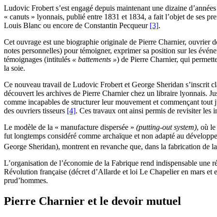
Ludovic Frobert s’est engagé depuis maintenant une dizaine d’années 
« canuts » lyonnais, publié entre 1831 et 1834, a fait l’objet de ses pr
Louis Blanc ou encore de Constantin Pecqueur
[3]
.
Cet ouvrage est une biographie originale de Pierre Charnier, ouvrier de
notes personnelles) pour témoigner, exprimer sa position sur les événem
témoignages (intitulés
« battements »
) de Pierre Charnier, qui permett
la soie.
Ce nouveau travail de Ludovic Frobert et George Sheridan s’inscrit cl
découvert les archives de Pierre Charnier chez un libraire lyonnais. J
comme incapables de structurer leur mouvement et commençant tout jus
des ouvriers tisseurs
[4]
. Ces travaux ont ainsi permis de revisiter les
Le modèle de la « manufacture dispersée »
(
putting-out system
)
, où l
fut longtemps considéré comme archaïque et non adapté au développemen
George Sheridan), montrent en revanche que, dans la fabrication de la
L’organisation de l’économie de la Fabrique rend indispensable une régu
Révolution française (décret d’Allarde et loi Le Chapelier en mars et
prud’hommes.
Pierre Charnier et le devoir mutuel