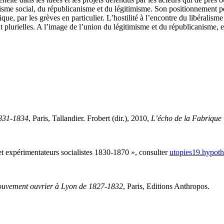
cisme social, du républicanisme et du légitimisme. Son positionnement p
ique, par les grèves en particulier. L’hostilité à l’encontre du libérali
lurielles. A l’image de l’union du légitimisme et du républicanisme, el
1831-1834
, Paris, Tallandier. Frobert (dir.), 2010,
L’écho de la Fabrique 
 et expérimentateurs socialistes 1830-1870 », consulter
utopies19.hypoth
mouvement ouvrier à Lyon de 1827-1832
, Paris, Editions Anthropos.