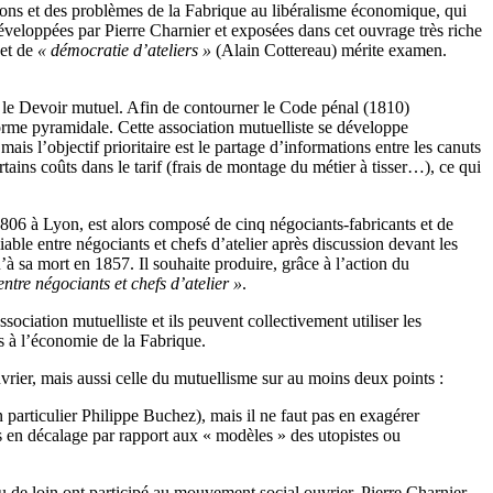
ctions et des problèmes de la Fabrique au libéralisme économique, qui
 développées par Pierre Charnier et exposées dans cet ouvrage très riche
et de
« démocratie d’ateliers »
(Alain Cottereau) mérite examen.
, le Devoir mutuel. Afin de contourner le Code pénal (1810)
orme pyramidale. Cette association mutuelliste se développe
is l’objectif prioritaire est le partage d’informations entre les canuts
ertains coûts dans le tarif (frais de montage du métier à tisser…), ce qui
806 à Lyon, est alors composé de cinq négociants-fabricants et de
able entre négociants et chefs d’atelier après discussion devant les
’à sa mort en 1857. Il souhaite produire, grâce à l’action du
entre négociants et chefs d’atelier »
.
ssociation mutuelliste et ils peuvent collectivement utiliser les
ts à l’économie de la Fabrique.
vrier, mais aussi celle du mutuellisme sur au moins deux points :
 particulier Philippe Buchez), mais il ne faut pas en exagérer
ts en décalage par rapport aux « modèles » des utopistes ou
u de loin ont participé au mouvement social ouvrier. Pierre Charnier,