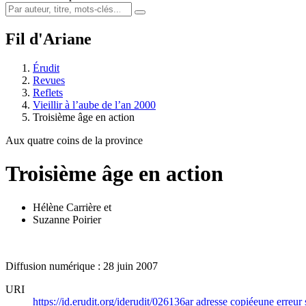
Fil d'Ariane
Érudit
Revues
Reflets
Vieillir à l’aube de l’an 2000
Troisième âge en action
Aux quatre coins de la province
Troisième âge en action
Hélène Carrière
et
Suzanne Poirier
Diffusion numérique : 28 juin 2007
URI
https://id.erudit.org/iderudit/026136ar
adresse copiée
une erreur 