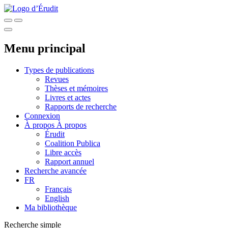
Menu principal
Types de publications
Revues
Thèses et mémoires
Livres et actes
Rapports de recherche
Connexion
À propos
À propos
Érudit
Coalition Publica
Libre accès
Rapport annuel
Recherche avancée
FR
Français
English
Ma bibliothèque
Recherche simple