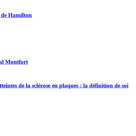
l de Hamilton
tal Montfort
ntes de la sclérose en plaques : la définition de soi