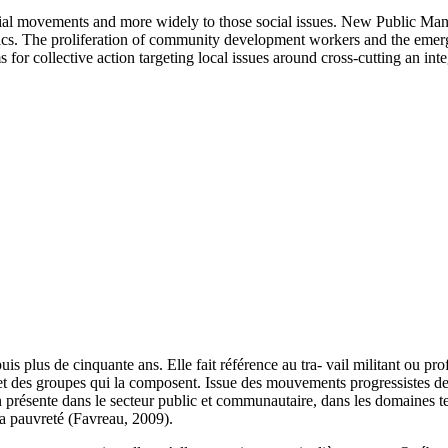
ocial movements and more widely to those social issues. New Public Ma
hics. The proliferation of community development workers and the emerg
s for collective action targeting local issues around cross-cutting an in
lus de cinquante ans. Elle fait référence au tra- vail militant ou profe
et des groupes qui la composent. Issue des mouvements progressistes de
résente dans le secteur public et communautaire, dans les domaines tels
à la pauvreté (Favreau, 2009).