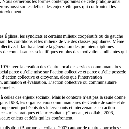
c. Nous cernerons les formes contemporaines de cette pratique ainsi
ons aussi sur les défis et les enjeux éthiques qui confrontent les
nterviennent.
s Églises, les syndicats et certains milieux coopératifs ou de gauche
ant les conditions et les milieux de vie des classes populaires. Même
collective. Il faudra attendre la génération des premiers diplômés
pus de connaissances scientifiques en plus des motivations militantes qui
 1970 avec la création des Centre local de services communautaires
l parce qu’elle mise sur l’action collective et parce qu’elle possède
’action collective et citoyenne, alors que l’intervention
ion, animation et évaluation. L’action collective ou communautaire
ionnelle.
à celles des enjeux sociaux. Mais le contexte n’est pas la seule donne
epuis 1988, les organisateurs communautaires de Centre de santé et de
roupement québécois des intervenants et intervenantes en action
 sur les pratiques et leur résultat » (Comeau, et collab., 2008,
veaux enjeux et défis qui les confrontent.
tualisation (Bourque, et collab., 2007) autour de quatre approches :