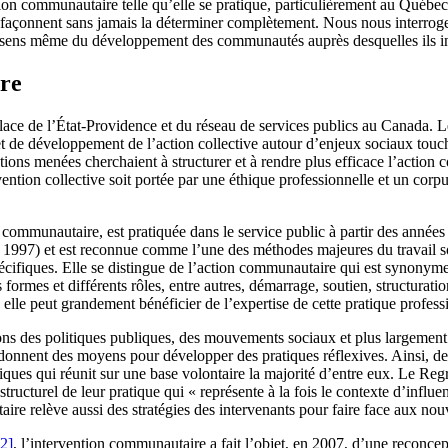
ntion communautaire telle qu’elle se pratique, particulièrement au Québe
 la façonnent sans jamais la déterminer complètement. Nous nous interroger
le sens même du développement des communautés auprès desquelles ils i
ire
lace de l’État-Providence et du réseau de services publics au Canada. Le
et de développement de l’action collective autour d’enjeux sociaux touch
entions menées cherchaient à structurer et à rendre plus efficace l’action 
rvention collective soit portée par une éthique professionnelle et un cor
communautaire, est pratiquée dans le service public à partir des années
97) et est reconnue comme l’une des méthodes majeures du travail socia
ifiques. Elle se distingue de l’action communautaire qui est synonyme d
formes et différents rôles, entre autres, démarrage, soutien, structurat
lle peut grandement bénéficier de l’expertise de cette pratique profess
ons des politiques publiques, des mouvements sociaux et plus largement 
e donnent des moyens pour développer des pratiques réflexives. Ainsi, d
es qui réunit sur une base volontaire la majorité d’entre eux. Le Reg
turel de leur pratique qui « représente à la fois le contexte d’influence
aire relève aussi des stratégies des intervenants pour faire face aux nou
[2]
, l’intervention communautaire a fait l’objet, en 2007, d’une reconcep