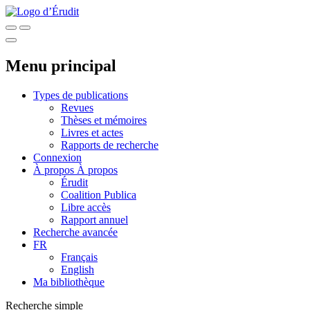
Menu principal
Types de publications
Revues
Thèses et mémoires
Livres et actes
Rapports de recherche
Connexion
À propos
À propos
Érudit
Coalition Publica
Libre accès
Rapport annuel
Recherche avancée
FR
Français
English
Ma bibliothèque
Recherche simple