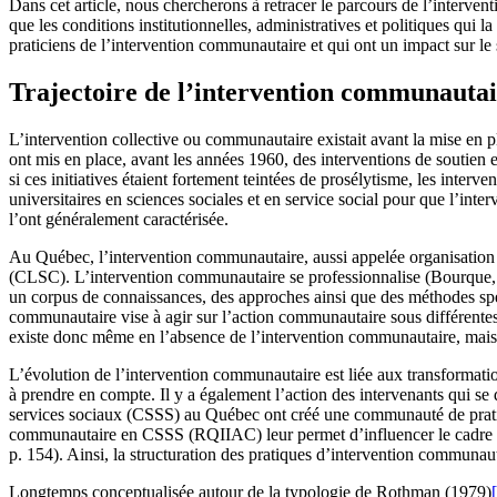
Dans cet article, nous chercherons à retracer le parcours de l’interve
que les conditions institutionnelles, administratives et politiques qui
praticiens de l’intervention communautaire et qui ont un impact sur 
Trajectoire de l’intervention communauta
L’intervention collective ou communautaire existait avant la mise en p
ont mis en place, avant les années 1960, des interventions de soutien 
si ces initiatives étaient fortement teintées de prosélytisme, les interv
universitaires en sciences sociales et en service social pour que l’inte
l’ont généralement caractérisée.
Au Québec, l’intervention communautaire, aussi appelée organisation 
(CLSC). L’intervention communautaire se professionnalise (Bourque, 19
un corpus de connaissances, des approches ainsi que des méthodes spéc
communautaire vise à agir sur l’action communautaire sous différentes 
existe donc même en l’absence de l’intervention communautaire, mais e
L’évolution de l’intervention communautaire est liée aux transformati
à prendre en compte. Il y a également l’action des intervenants qui s
services sociaux (CSSS) au Québec ont créé une communauté de pratiqu
communautaire en CSSS (RQIIAC) leur permet d’influencer le cadre struc
p. 154). Ainsi, la structuration des pratiques d’intervention communaut
Longtemps conceptualisée autour de la typologie de Rothman (1979)