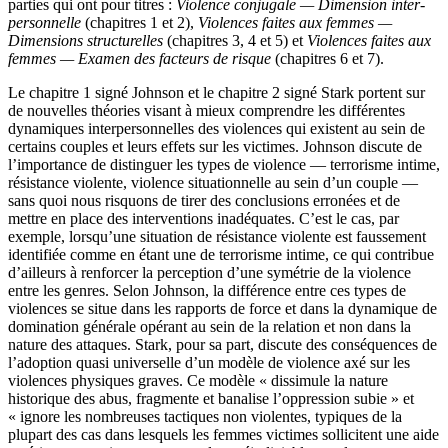
parties qui ont pour titres :
Violence conjugale — Dimension inter-
personnelle
(chapitres 1 et 2),
Violences faites aux femmes —
Dimensions structurelles
(chapitres 3, 4 et 5) et
Violences faites aux
femmes —
Examen des facteurs de risque
(chapitres 6 et 7).
Le chapitre 1 signé Johnson et le chapitre 2 signé Stark portent sur
de nouvelles théories visant à mieux comprendre les différentes
dynamiques interpersonnelles des violences qui existent au sein de
certains couples et leurs effets sur les victimes. Johnson discute de
l’importance de distinguer les types de violence — terrorisme intime,
résistance violente, violence situationnelle au sein d’un couple —
sans quoi nous risquons de tirer des conclusions erronées et de
mettre en place des interventions inadéquates. C’est le cas, par
exemple, lorsqu’une situation de résistance violente est faussement
identifiée comme en étant une de terrorisme intime, ce qui contribue
d’ailleurs à renforcer la perception d’une symétrie de la violence
entre les genres. Selon Johnson, la différence entre ces types de
violences se situe dans les rapports de force et dans la dynamique de
domination générale opérant au sein de la relation et non dans la
nature des attaques. Stark, pour sa part, discute des conséquences de
l’adoption quasi universelle d’un modèle de violence axé sur les
violences physiques graves. Ce modèle « dissimule la nature
historique des abus, fragmente et banalise l’oppression subie » et
« ignore les nombreuses tactiques non violentes, typiques de la
plupart des cas dans lesquels les femmes victimes sollicitent une aide