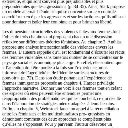
extérieure, et qui sont souvent plus préjudiciables et plus
prépondérantes que les agressions » (p. 34-35). Ainsi, Stark propose
un modèle alternatif féministe qui se concentre sur le « contrôle
coercitif » exercé par les agresseurs et sur les tactiques qu’ils utilisent
pour dominer et isoler leur conjointe et pour brimer sa liberté.
Les dimensions structurelles des violences faites aux femmes font
l’objet de trois chapitres qui proposent chacun une discussion
réflexive sur différentes théories féministes. Au chapitre 3, Anthias,
propose une analyse intersectionnelle des violences envers les
femmes. L’auteure rappelle qu’il est fondamental d’écouter les récits
des femmes violentées sans toutefois oublier de se concentrer sur le
paysage social et économique plus large. En effet, elle soutient que
« l’attention doit être portée à la fois sur l’expérience, nous
informant de l’agentivité et de l’identité sur les structures de
pouvoir » (p. 72). Dans son étude portant sur l’expérience de
femmes immigrantes proposée au chapitre 4, Harper privilégie
l’approche narrative. Donner une voix à ces femmes tout en créant
des espaces où elles peuvent être entendues permet une
réappropriation des problématiques qui les touchent, ce qui résulte
dans l’élaboration de stratégies mieux adaptées à leurs besoins.
Enfin, au chapitre 5, Weinstock lance un appel à la réconciliation
entre les féministes et les multiculturalistes pro- gressistes en
démontrant comment ces deux approches se complètent plus
qu’elles ne s’opposent. Pour y parvenir, l’auteur désavoue un