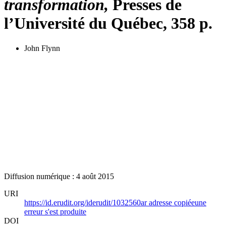
transformation,
Presses de
l’Université du Québec, 358 p.
John Flynn
Diffusion numérique : 4 août 2015
URI
https://id.erudit.org/iderudit/1032560ar
adresse copiée
une
erreur s'est produite
DOI