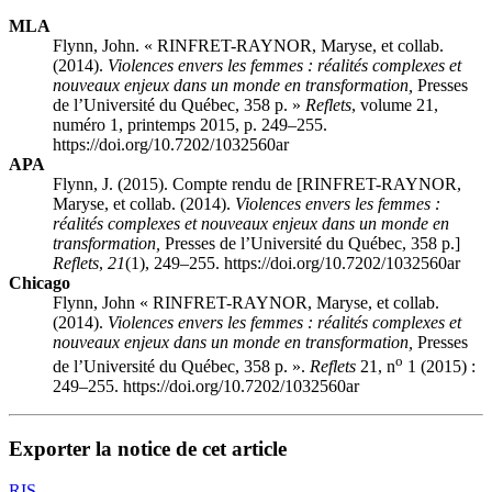
MLA
Flynn, John. « RINFRET-RAYNOR, Maryse, et collab.
(2014).
Violences envers les femmes : réalités complexes et
nouveaux enjeux dans un monde en transformation,
Presses
de l’Université du Québec, 358 p. »
Reflets
, volume 21,
numéro 1, printemps 2015, p. 249–255.
https://doi.org/10.7202/1032560ar
APA
Flynn, J. (2015). Compte rendu de [RINFRET-RAYNOR,
Maryse, et collab. (2014).
Violences envers les femmes :
réalités complexes et nouveaux enjeux dans un monde en
transformation,
Presses de l’Université du Québec, 358 p.]
Reflets
,
21
(1), 249–255. https://doi.org/10.7202/1032560ar
Chicago
Flynn, John « RINFRET-RAYNOR, Maryse, et collab.
(2014).
Violences envers les femmes : réalités complexes et
nouveaux enjeux dans un monde en transformation,
Presses
o
de l’Université du Québec, 358 p. ».
Reflets
21, n
1 (2015) :
249–255. https://doi.org/10.7202/1032560ar
Exporter la notice de cet article
RIS