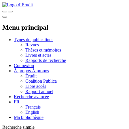
Menu principal
Types de publications
Revues
Thèses et mémoires
Livres et actes
Rapports de recherche
Connexion
À propos
À propos
Érudit
Coalition Publica
Libre accès
Rapport annuel
Recherche avancée
FR
Français
English
Ma bibliothèque
Recherche simple