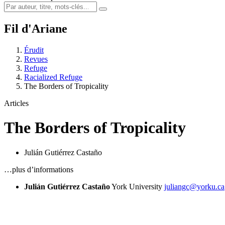
Fil d'Ariane
Érudit
Revues
Refuge
Racialized Refuge
The Borders of Tropicality
Articles
The Borders of Tropicality
Julián Gutiérrez Castaño
…plus d’informations
Julián Gutiérrez Castaño
York University
juliangc@yorku.ca