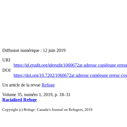
Diffusion numérique : 12 juin 2019
URI
https://id.erudit.org/iderudit/1060672ar
adresse copiée
une erreur
DOI
https://doi.org/10.7202/1060672ar
adresse copiée
une erreur s'es
Un article de la revue
Refuge
Volume 35, numéro 1, 2019
, p. 18–31
Racialized Refuge
Copyright (c) Refuge: Canada’s Journal on Refugees, 2019