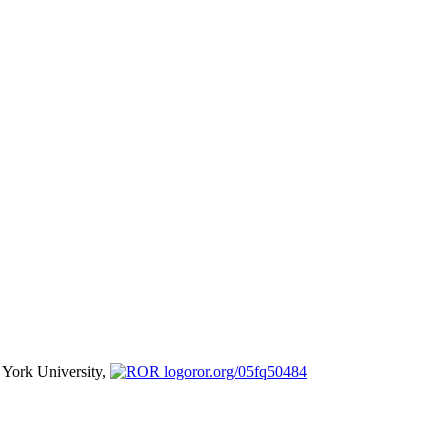
York University,
ror.org/05fq50484