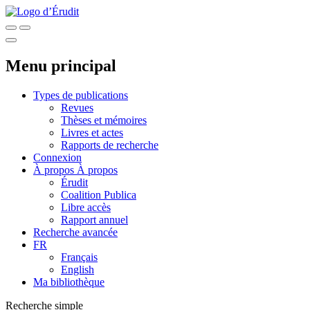
Menu principal
Types de publications
Revues
Thèses et mémoires
Livres et actes
Rapports de recherche
Connexion
À propos
À propos
Érudit
Coalition Publica
Libre accès
Rapport annuel
Recherche avancée
FR
Français
English
Ma bibliothèque
Recherche simple