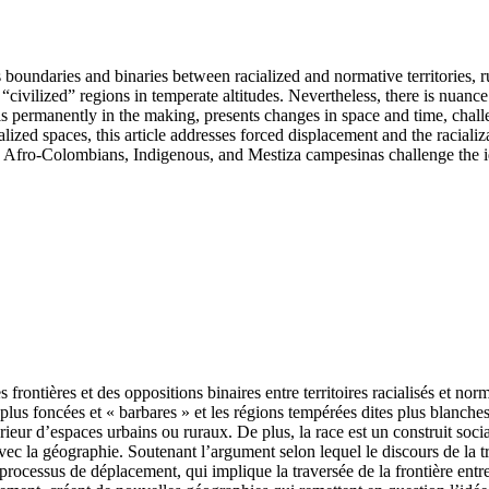
es boundaries and binaries between racialized and normative territories, 
“civilized” regions in temperate altitudes. Nevertheless, there is nuance t
t is permanently in the making, presents changes in space and time, chall
alized spaces, this article addresses forced displacement and the raciali
w Afro-Colombians, Indigenous, and Mestiza campesinas challenge the ide
 frontières et des oppositions binaires entre territoires racialisés et norm
us foncées et « barbares » et les régions tempérées dites plus blanches e
térieur d’espaces urbains ou ruraux. De plus, la race est un construit soc
ec la géographie. Soutenant l’argument selon lequel le discours de la trop
ocessus de déplacement, qui implique la traversée de la frontière entre 