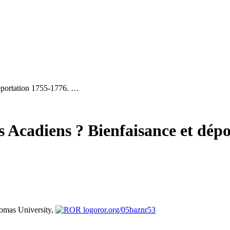
déportation 1755-1776. …
s Acadiens ? Bienfaisance et dépo
omas University,
ror.org/05baznr53