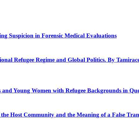
ng Suspicion in Forensic Medical Evaluations
tional Refugee Regime and Global Politics. By Tamir
irls and Young Women with Refugee Backgrounds in Qu
 the Host Community and the Meaning of a False Tran