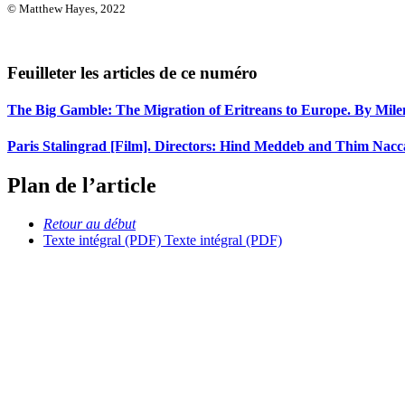
© Matthew Hayes, 2022
Feuilleter les articles de ce numéro
The Big Gamble: The Migration of Eritreans to Europe. By Milena 
Paris Stalingrad [Film]. Directors: Hind Meddeb and Thim Nacc
Plan de l’article
Retour au début
Texte intégral (PDF)
Texte intégral (PDF)