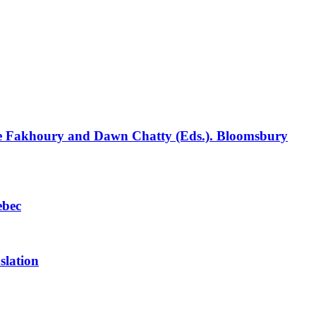
ace Fakhoury and Dawn Chatty (Eds.). Bloomsbury
ebec
slation