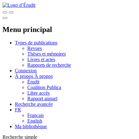
Menu principal
Types de publications
Revues
Thèses et mémoires
Livres et actes
Rapports de recherche
Connexion
À propos
À propos
Érudit
Coalition Publica
Libre accès
Rapport annuel
Recherche avancée
FR
Français
English
Ma bibliothèque
Recherche simple