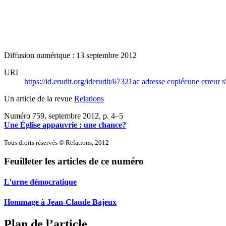
Diffusion numérique : 13 septembre 2012
URI
https://id.erudit.org/iderudit/67321ac
adresse copiée
une erreur s
Un article de la revue
Relations
Numéro 759, septembre 2012
, p. 4–5
Une Église appauvrie : une chance?
Tous droits réservés © Relations, 2012
Feuilleter les articles de ce numéro
L’urne démocratique
Hommage à Jean-Claude Bajeux
Plan de l’article