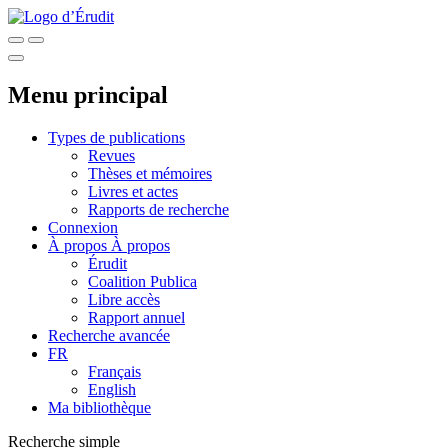
Menu principal
Types de publications
Revues
Thèses et mémoires
Livres et actes
Rapports de recherche
Connexion
À propos
À propos
Érudit
Coalition Publica
Libre accès
Rapport annuel
Recherche avancée
FR
Français
English
Ma bibliothèque
Recherche simple