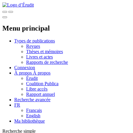
Menu principal
Types de publications
Revues
Thèses et mémoires
Livres et actes
Rapports de recherche
Connexion
À propos
À propos
Érudit
Coalition Publica
Libre accès
Rapport annuel
Recherche avancée
FR
Français
English
Ma bibliothèque
Recherche simple