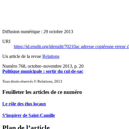
Diffusion numérique : 29 octobre 2013
URI
https://id.erudit.org/iderudit/70210ac
adresse copiée
une erreur s
Un article de la revue
Relations
Numéro 768, octobre–novembre 2013
, p. 20
Politique municipale : sortir du cul-de-sac
Tous droits réservés © Relations, 2013
Feuilleter les articles de ce numéro
Le rôle des élus locaux
S’inspirer de Saint-Camille
Plan de l’article