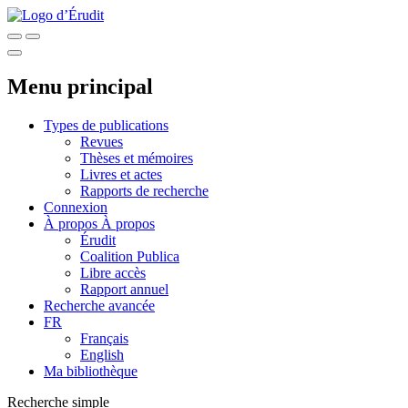
Menu principal
Types de publications
Revues
Thèses et mémoires
Livres et actes
Rapports de recherche
Connexion
À propos
À propos
Érudit
Coalition Publica
Libre accès
Rapport annuel
Recherche avancée
FR
Français
English
Ma bibliothèque
Recherche simple