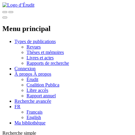
Menu principal
Types de publications
Revues
Thèses et mémoires
Livres et actes
Rapports de recherche
Connexion
À propos
À propos
Érudit
Coalition Publica
Libre accès
Rapport annuel
Recherche avancée
FR
Français
English
Ma bibliothèque
Recherche simple