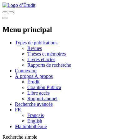
Menu principal
Types de publications
Revues
Thèses et mémoires
Livres et actes
Rapports de recherche
Connexion
À propos
À propos
Érudit
Coalition Publica
Libre accès
Rapport annuel
Recherche avancée
FR
Français
English
Ma bibliothèque
Recherche simple