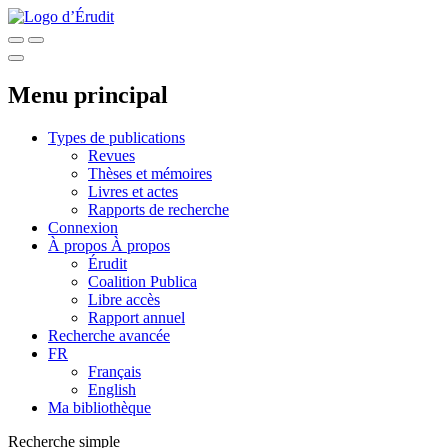
Menu principal
Types de publications
Revues
Thèses et mémoires
Livres et actes
Rapports de recherche
Connexion
À propos
À propos
Érudit
Coalition Publica
Libre accès
Rapport annuel
Recherche avancée
FR
Français
English
Ma bibliothèque
Recherche simple