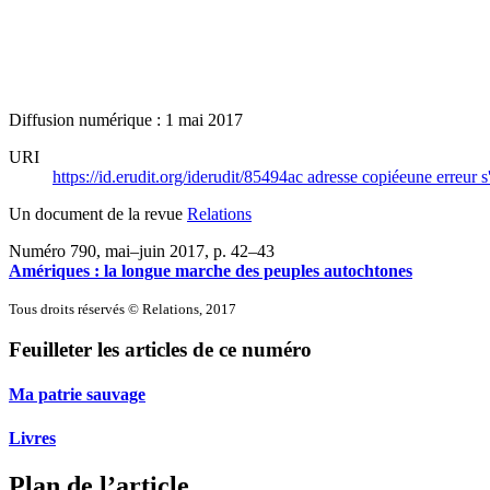
Diffusion numérique : 1 mai 2017
URI
https://id.erudit.org/iderudit/85494ac
adresse copiée
une erreur s
Un document de la revue
Relations
Numéro 790, mai–juin 2017
, p. 42–43
Amériques : la longue marche des peuples autochtones
Tous droits réservés © Relations, 2017
Feuilleter les articles de ce numéro
Ma patrie sauvage
Livres
Plan de l’article