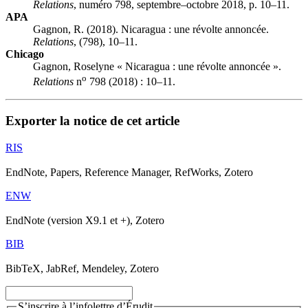
Relations
, numéro 798, septembre–octobre 2018, p. 10–11.
APA
Gagnon, R. (2018). Nicaragua : une révolte annoncée.
Relations
, (798), 10–11.
Chicago
Gagnon, Roselyne « Nicaragua : une révolte annoncée ».
o
Relations
n
798 (2018) : 10–11.
Exporter la notice de cet article
RIS
EndNote, Papers, Reference Manager, RefWorks, Zotero
ENW
EndNote (version X9.1 et +), Zotero
BIB
BibTeX, JabRef, Mendeley, Zotero
S’inscrire à l’infolettre d’Érudit