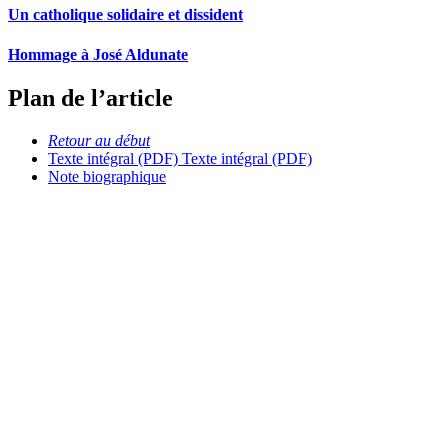
Un catholique solidaire et dissident
Hommage à José Aldunate
Plan de l’article
Retour au début
Texte intégral (PDF)
Texte intégral (PDF)
Note biographique