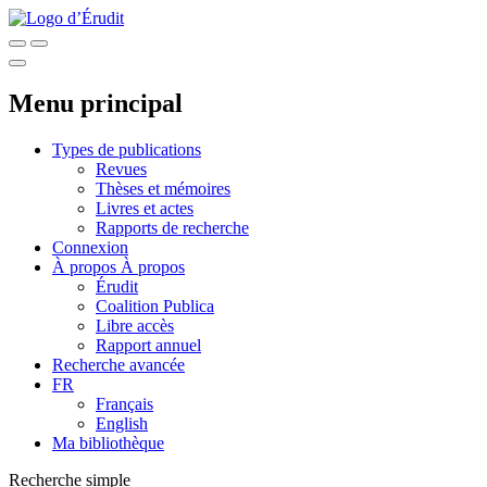
Menu principal
Types de publications
Revues
Thèses et mémoires
Livres et actes
Rapports de recherche
Connexion
À propos
À propos
Érudit
Coalition Publica
Libre accès
Rapport annuel
Recherche avancée
FR
Français
English
Ma bibliothèque
Recherche simple