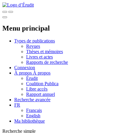
Menu principal
Types de publications
Revues
Thèses et mémoires
Livres et actes
Rapports de recherche
Connexion
À propos
À propos
Érudit
Coalition Publica
Libre accès
Rapport annuel
Recherche avancée
FR
Français
English
Ma bibliothèque
Recherche simple