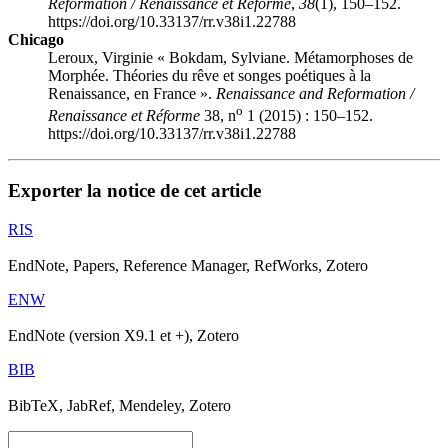
Reformation / Renaissance et Réforme
,
38
(1), 150–152.
https://doi.org/10.33137/rr.v38i1.22788
Chicago
Leroux, Virginie « Bokdam, Sylviane. Métamorphoses de
Morphée. Théories du rêve et songes poétiques à la
Renaissance, en France ».
Renaissance and Reformation /
o
Renaissance et Réforme
38, n
1 (2015) : 150–152.
https://doi.org/10.33137/rr.v38i1.22788
Exporter la notice de cet article
RIS
EndNote, Papers, Reference Manager, RefWorks, Zotero
ENW
EndNote (version X9.1 et +), Zotero
BIB
BibTeX, JabRef, Mendeley, Zotero