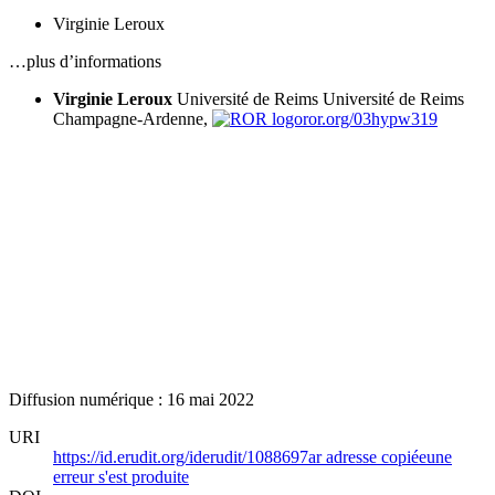
Virginie Leroux
…plus d’informations
Virginie Leroux
Université de Reims
Université de Reims
Champagne-Ardenne,
ror.org/03hypw319
Diffusion numérique : 16 mai 2022
URI
https://id.erudit.org/iderudit/1088697ar
adresse copiée
une
erreur s'est produite