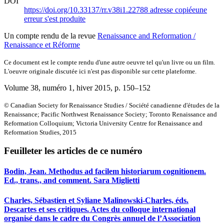
DOI
https://doi.org/10.33137/rr.v38i1.22788
adresse copiée
une
erreur s'est produite
Un compte rendu de la revue
Renaissance and Reformation /
Renaissance et Réforme
Ce document est le compte rendu d'une autre oeuvre tel qu'un livre ou un film.
L'oeuvre originale discutée ici n'est pas disponible sur cette plateforme.
Volume 38, numéro 1, hiver 2015
, p. 150–152
© Canadian Society for Renaissance Studies / Société canadienne d'études de la
Renaissance; Pacific Northwest Renaissance Society; Toronto Renaissance and
Reformation Colloquium; Victoria University Centre for Renaissance and
Reformation Studies, 2015
Feuilleter les articles de ce numéro
Bodin, Jean. Methodus ad facilem historiarum cognitionem.
Ed., trans., and comment. Sara Miglietti
Charles, Sébastien et Syliane Malinowski-Charles, éds.
Descartes et ses critiques. Actes du colloque international
organisé dans le cadre du Congrès annuel de l’Association