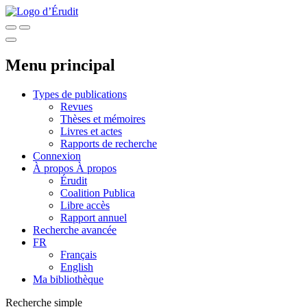
Menu principal
Types de publications
Revues
Thèses et mémoires
Livres et actes
Rapports de recherche
Connexion
À propos
À propos
Érudit
Coalition Publica
Libre accès
Rapport annuel
Recherche avancée
FR
Français
English
Ma bibliothèque
Recherche simple