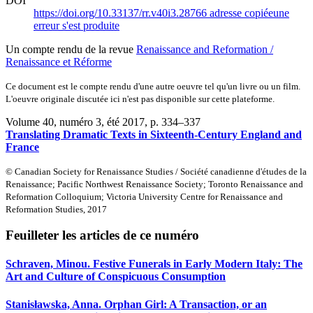
DOI
https://doi.org/10.33137/rr.v40i3.28766
adresse copiée
une
erreur s'est produite
Un compte rendu de la revue
Renaissance and Reformation /
Renaissance et Réforme
Ce document est le compte rendu d'une autre oeuvre tel qu'un livre ou un film.
L'oeuvre originale discutée ici n'est pas disponible sur cette plateforme.
Volume 40, numéro 3, été 2017
, p. 334–337
Translating Dramatic Texts in Sixteenth-Century England and
France
© Canadian Society for Renaissance Studies / Société canadienne d'études de la
Renaissance; Pacific Northwest Renaissance Society; Toronto Renaissance and
Reformation Colloquium; Victoria University Centre for Renaissance and
Reformation Studies, 2017
Feuilleter les articles de ce numéro
Schraven, Minou. Festive Funerals in Early Modern Italy: The
Art and Culture of Conspicuous Consumption
Stanisławska, Anna. Orphan Girl: A Transaction, or an