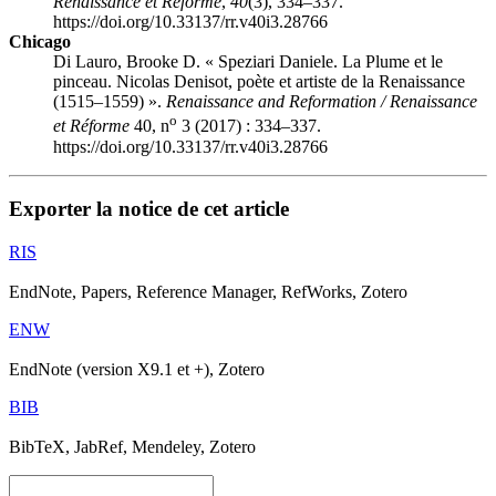
Renaissance et Réforme
,
40
(3), 334–337.
https://doi.org/10.33137/rr.v40i3.28766
Chicago
Di Lauro, Brooke D. « Speziari Daniele. La Plume et le
pinceau. Nicolas Denisot, poète et artiste de la Renaissance
(1515–1559) ».
Renaissance and Reformation / Renaissance
o
et Réforme
40, n
3 (2017) : 334–337.
https://doi.org/10.33137/rr.v40i3.28766
Exporter la notice de cet article
RIS
EndNote, Papers, Reference Manager, RefWorks, Zotero
ENW
EndNote (version X9.1 et +), Zotero
BIB
BibTeX, JabRef, Mendeley, Zotero