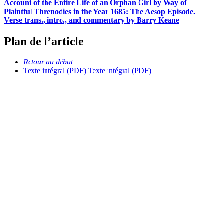
Account of the Entire Life of an Orphan Girl by Way of
Plaintful Threnodies in the Year 1685: The Aesop Episode.
Verse trans., intro., and commentary by Barry Keane
Plan de l’article
Retour au début
Texte intégral (PDF)
Texte intégral (PDF)