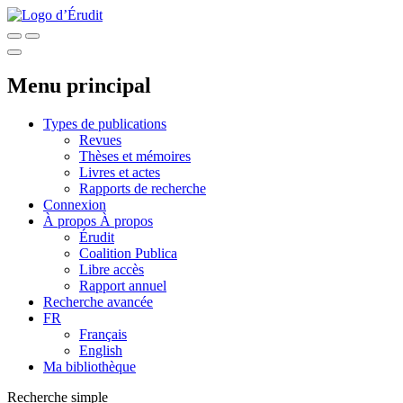
Menu principal
Types de publications
Revues
Thèses et mémoires
Livres et actes
Rapports de recherche
Connexion
À propos
À propos
Érudit
Coalition Publica
Libre accès
Rapport annuel
Recherche avancée
FR
Français
English
Ma bibliothèque
Recherche simple