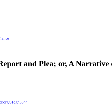
France
ve …
Report and Plea; or, A Narrativ
or.org/01dgn5344