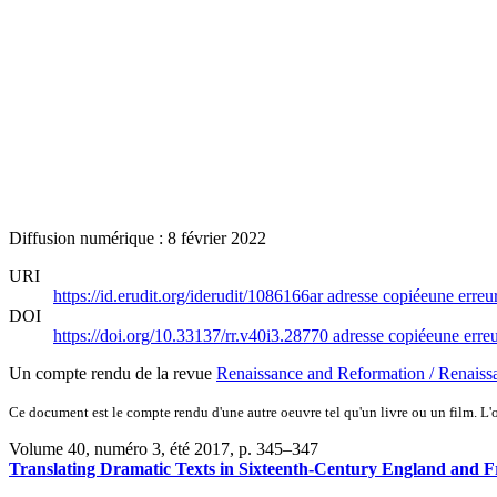
Diffusion numérique : 8 février 2022
URI
https://id.erudit.org/iderudit/1086166ar
adresse copiée
une erreur
DOI
https://doi.org/10.33137/rr.v40i3.28770
adresse copiée
une erreu
Un compte rendu de la revue
Renaissance and Reformation / Renaiss
Ce document est le compte rendu d'une autre oeuvre tel qu'un livre ou un film. L'oe
Volume 40, numéro 3, été 2017
, p. 345–347
Translating Dramatic Texts in Sixteenth-Century England and F