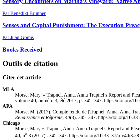
Sensory Encounters on Martha’s Vineyard: Native 
Par Benedikt Brunner
Senses and Capital Punishment: The Execution Prea
Par Juan Gomis
Books Received
Outils de citation
Citer cet article
MLA
Morse, Mary. « Trapnel, Anna. Anna Trapnel’s Report and Plea
volume 40, numéro 3, été 2017, p. 345–347. https://doi.org/10
APA
Morse, M. (2017). Compte rendu de [Trapnel, Anna. Anna Trapn
Renaissance et Réforme
,
40
(3), 345–347. https://doi.org/10.33
Chicago
Morse, Mary « Trapnel, Anna. Anna Trapnel’s Report and Plea;
o
40, n
3 (2017) : 345–347. https://doi.org/10.33137/rr.v40i3.2