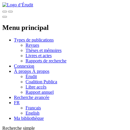
Menu principal
Types de publications
Revues
Thèses et mémoires
Livres et actes
Rapports de recherche
Connexion
À propos
À propos
Érudit
Coalition Publica
Libre accès
Rapport annuel
Recherche avancée
FR
Français
English
Ma bibliothèque
Recherche simple