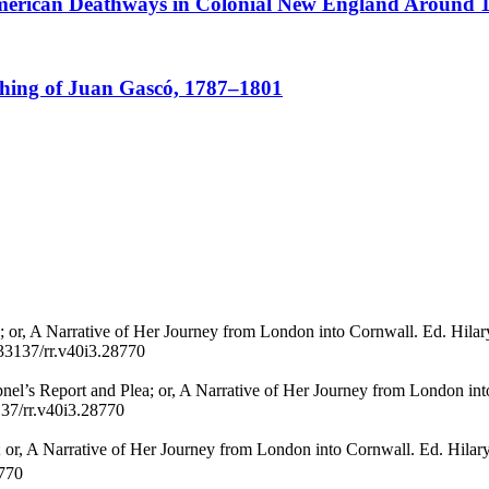
American Deathways in Colonial New England Around 
ching of Juan Gascó, 1787–1801
; or, A Narrative of Her Journey from London into Cornwall. Ed. Hila
.33137/rr.v40i3.28770
el’s Report and Plea; or, A Narrative of Her Journey from London int
137/rr.v40i3.28770
 or, A Narrative of Her Journey from London into Cornwall. Ed. Hilar
8770