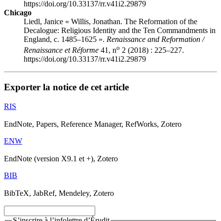
https://doi.org/10.33137/rr.v41i2.29879
Chicago
Liedl, Janice « Willis, Jonathan. The Reformation of the
Decalogue: Religious Identity and the Ten Commandments in
England, c. 1485–1625 ».
Renaissance and Reformation /
o
Renaissance et Réforme
41, n
2 (2018) : 225–227.
https://doi.org/10.33137/rr.v41i2.29879
Exporter la notice de cet article
RIS
EndNote, Papers, Reference Manager, RefWorks, Zotero
ENW
EndNote (version X9.1 et +), Zotero
BIB
BibTeX, JabRef, Mendeley, Zotero
S’inscrire à l’infolettre d’Érudit