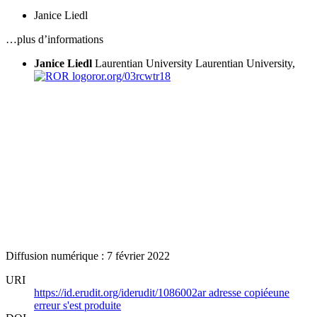
Janice Liedl
…plus d’informations
Janice Liedl
Laurentian University
Laurentian University,
ror.org/03rcwtr18
Diffusion numérique : 7 février 2022
URI
https://id.erudit.org/iderudit/1086002ar
adresse copiée
une
erreur s'est produite