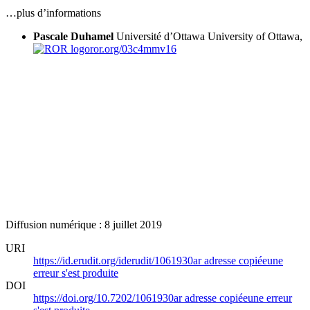
…plus d’informations
Pascale Duhamel
Université d’Ottawa
University of Ottawa,
ror.org/03c4mmv16
Diffusion numérique : 8 juillet 2019
URI
https://id.erudit.org/iderudit/1061930ar
adresse copiée
une
erreur s'est produite
DOI
https://doi.org/10.7202/1061930ar
adresse copiée
une erreur