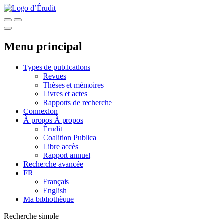
Menu principal
Types de publications
Revues
Thèses et mémoires
Livres et actes
Rapports de recherche
Connexion
À propos
À propos
Érudit
Coalition Publica
Libre accès
Rapport annuel
Recherche avancée
FR
Français
English
Ma bibliothèque
Recherche simple