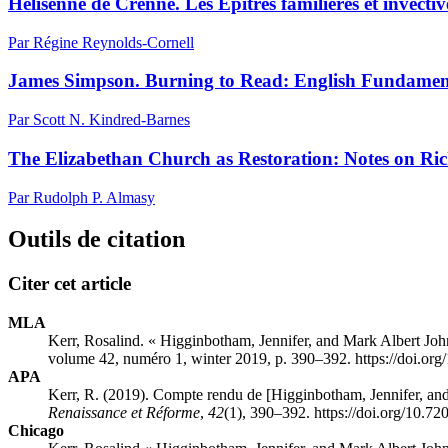
Hélisenne de Crenne. Les Epîtres familières et invecti
Par Régine Reynolds-Cornell
James Simpson. Burning to Read: English Fundamen
Par Scott N. Kindred-Barnes
The Elizabethan Church as Restoration: Notes on Ric
Par Rudolph P. Almasy
Outils de citation
Citer cet article
MLA
Kerr, Rosalind. « Higginbotham, Jennifer, and Mark Albert Joh
volume 42, numéro 1, winter 2019, p. 390–392. https://doi.or
APA
Kerr, R. (2019). Compte rendu de [Higginbotham, Jennifer, an
Renaissance et Réforme
,
42
(1), 390–392. https://doi.org/10.7
Chicago