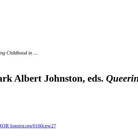
ing Childhood in …
rk Albert Johnston, eds.
Queerin
ror.org/0160cpw27