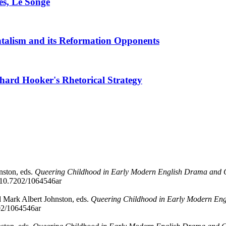
ves, Le Songe
talism and its Reformation Opponents
hard Hooker's Rhetorical Strategy
nston, eds.
Queering Childhood in Early Modern English Drama and C
g/10.7202/1064546ar
d Mark Albert Johnston, eds.
Queering Childhood in Early Modern Eng
202/1064546ar