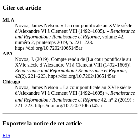
Citer cet article
MLA
Novoa, James Nelson. « La cour pontificale au XVIe siècle
d’Alexandre VI à Clement VIII (1492–1605). »
Renaissance
and Reformation / Renaissance et Réforme
, volume 42,
numéro 2, printemps 2019, p. 221–223.
https://doi.org/10.7202/1065145ar
APA
Novoa, J. (2019). Compte rendu de [La cour pontificale au
XVIe siècle d’Alexandre VI à Clement VIII (1492–1605)].
Renaissance and Reformation / Renaissance et Réforme
,
42
(2), 221–223. https://doi.org/10.7202/1065145ar
Chicago
Novoa, James Nelson « La cour pontificale au XVIe siècle
d’Alexandre VI à Clement VIII (1492–1605) ».
Renaissance
o
and Reformation / Renaissance et Réforme
42, n
2 (2019) :
221–223. https://doi.org/10.7202/1065145ar
Exporter la notice de cet article
RIS