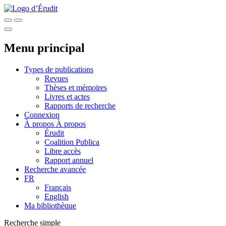
Menu principal
Types de publications
Revues
Thèses et mémoires
Livres et actes
Rapports de recherche
Connexion
À propos
À propos
Érudit
Coalition Publica
Libre accès
Rapport annuel
Recherche avancée
FR
Français
English
Ma bibliothèque
Recherche simple