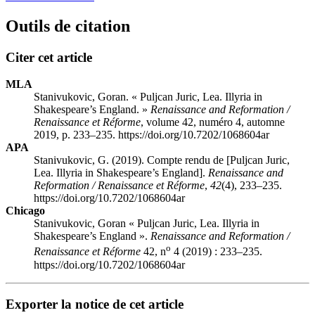
Outils de citation
Citer cet article
MLA
Stanivukovic, Goran. « Puljcan Juric, Lea. Illyria in
Shakespeare’s England. »
Renaissance and Reformation /
Renaissance et Réforme
, volume 42, numéro 4, automne
2019, p. 233–235. https://doi.org/10.7202/1068604ar
APA
Stanivukovic, G. (2019). Compte rendu de [Puljcan Juric,
Lea. Illyria in Shakespeare’s England].
Renaissance and
Reformation / Renaissance et Réforme
,
42
(4), 233–235.
https://doi.org/10.7202/1068604ar
Chicago
Stanivukovic, Goran « Puljcan Juric, Lea. Illyria in
Shakespeare’s England ».
Renaissance and Reformation /
o
Renaissance et Réforme
42, n
4 (2019) : 233–235.
https://doi.org/10.7202/1068604ar
Exporter la notice de cet article