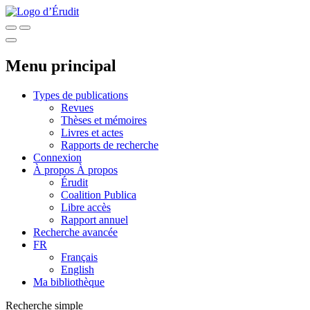
Menu principal
Types de publications
Revues
Thèses et mémoires
Livres et actes
Rapports de recherche
Connexion
À propos
À propos
Érudit
Coalition Publica
Libre accès
Rapport annuel
Recherche avancée
FR
Français
English
Ma bibliothèque
Recherche simple