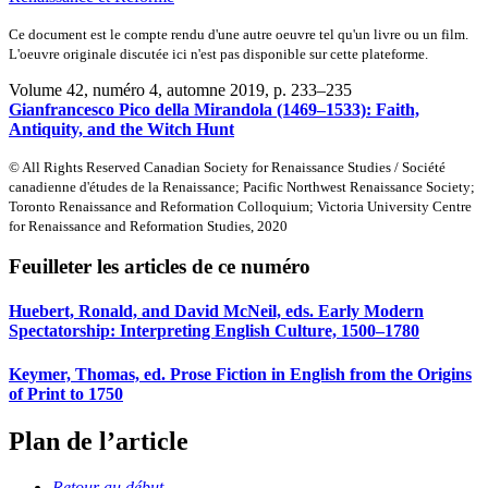
Ce document est le compte rendu d'une autre oeuvre tel qu'un livre ou un film.
L'oeuvre originale discutée ici n'est pas disponible sur cette plateforme.
Volume 42, numéro 4, automne 2019
, p. 233–235
Gianfrancesco Pico della Mirandola (1469–1533): Faith,
Antiquity, and the Witch Hunt
© All Rights Reserved Canadian Society for Renaissance Studies / Société
canadienne d'études de la Renaissance; Pacific Northwest Renaissance Society;
Toronto Renaissance and Reformation Colloquium; Victoria University Centre
for Renaissance and Reformation Studies, 2020
Feuilleter les articles de ce numéro
Huebert, Ronald, and David McNeil, eds. Early Modern
Spectatorship: Interpreting English Culture, 1500–1780
Keymer, Thomas, ed. Prose Fiction in English from the Origins
of Print to 1750
Plan de l’article
Retour au début