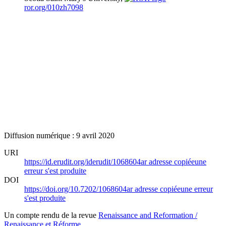
ror.org/010zh7098
Diffusion numérique : 9 avril 2020
URI
https://id.erudit.org/iderudit/1068604ar
adresse copiée
une
erreur s'est produite
DOI
https://doi.org/10.7202/1068604ar
adresse copiée
une erreur
s'est produite
Un compte rendu de la revue
Renaissance and Reformation /
Renaissance et Réforme