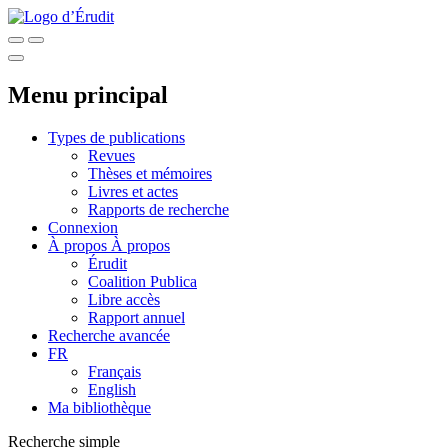
Menu principal
Types de publications
Revues
Thèses et mémoires
Livres et actes
Rapports de recherche
Connexion
À propos
À propos
Érudit
Coalition Publica
Libre accès
Rapport annuel
Recherche avancée
FR
Français
English
Ma bibliothèque
Recherche simple