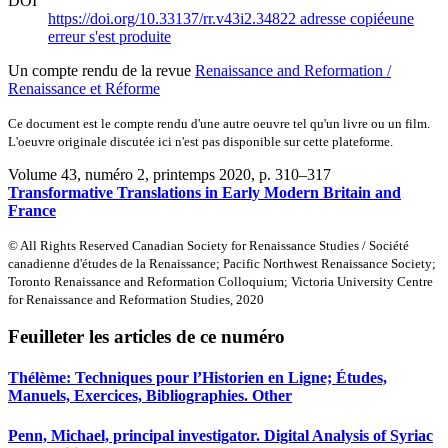
DOI
https://doi.org/10.33137/rr.v43i2.34822
adresse copiée
une
erreur s'est produite
Un compte rendu de la revue
Renaissance and Reformation /
Renaissance et Réforme
Ce document est le compte rendu d'une autre oeuvre tel qu'un livre ou un film.
L'oeuvre originale discutée ici n'est pas disponible sur cette plateforme.
Volume 43, numéro 2, printemps 2020
, p. 310–317
Transformative Translations in Early Modern Britain and
France
© All Rights Reserved Canadian Society for Renaissance Studies / Société
canadienne d'études de la Renaissance; Pacific Northwest Renaissance Society;
Toronto Renaissance and Reformation Colloquium; Victoria University Centre
for Renaissance and Reformation Studies, 2020
Feuilleter les articles de ce numéro
Thélème: Techniques pour l’Historien en Ligne; Études,
Manuels, Exercices, Bibliographies. Other
Penn, Michael, principal investigator. Digital Analysis of Syriac