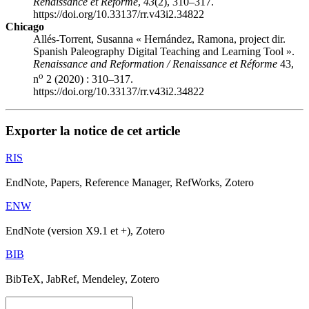
Renaissance et Réforme
,
43
(2), 310–317.
https://doi.org/10.33137/rr.v43i2.34822
Chicago
Allés-Torrent, Susanna « Hernández, Ramona, project dir.
Spanish Paleography Digital Teaching and Learning Tool ».
Renaissance and Reformation / Renaissance et Réforme
43,
o
n
2 (2020) : 310–317.
https://doi.org/10.33137/rr.v43i2.34822
Exporter la notice de cet article
RIS
EndNote, Papers, Reference Manager, RefWorks, Zotero
ENW
EndNote (version X9.1 et +), Zotero
BIB
BibTeX, JabRef, Mendeley, Zotero