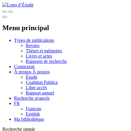
Menu principal
Types de publications
Revues
Thèses et mémoires
Livres et actes
Rapports de recherche
Connexion
À propos
À propos
Érudit
Coalition Publica
Libre accès
Rapport annuel
Recherche avancée
FR
Français
English
Ma bibliothèque
Recherche simple