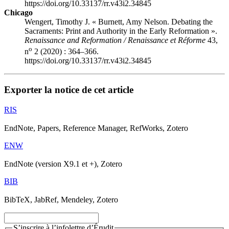
https://doi.org/10.33137/rr.v43i2.34845
Chicago
Wengert, Timothy J. « Burnett, Amy Nelson. Debating the
Sacraments: Print and Authority in the Early Reformation ».
Renaissance and Reformation / Renaissance et Réforme
43,
o
n
2 (2020) : 364–366.
https://doi.org/10.33137/rr.v43i2.34845
Exporter la notice de cet article
RIS
EndNote, Papers, Reference Manager, RefWorks, Zotero
ENW
EndNote (version X9.1 et +), Zotero
BIB
BibTeX, JabRef, Mendeley, Zotero
S’inscrire à l’infolettre d’Érudit