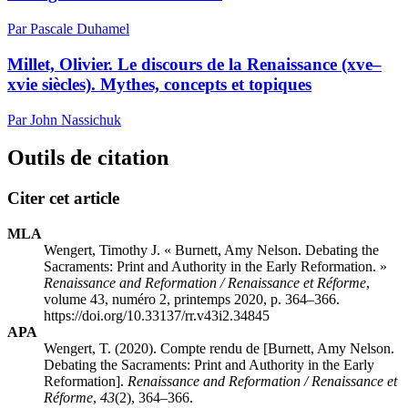
Par Pascale Duhamel
Millet, Olivier. Le discours de la Renaissance (xve–
xvie siècles). Mythes, concepts et topiques
Par John Nassichuk
Outils de citation
Citer cet article
MLA
Wengert, Timothy J. « Burnett, Amy Nelson. Debating the
Sacraments: Print and Authority in the Early Reformation. »
Renaissance and Reformation / Renaissance et Réforme
,
volume 43, numéro 2, printemps 2020, p. 364–366.
https://doi.org/10.33137/rr.v43i2.34845
APA
Wengert, T. (2020). Compte rendu de [Burnett, Amy Nelson.
Debating the Sacraments: Print and Authority in the Early
Reformation].
Renaissance and Reformation / Renaissance et
Réforme
,
43
(2), 364–366.