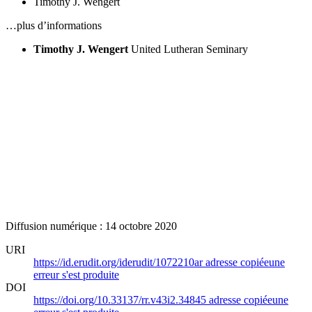
Timothy J. Wengert
…plus d’informations
Timothy J. Wengert
United Lutheran Seminary
Diffusion numérique : 14 octobre 2020
URI
https://id.erudit.org/iderudit/1072210ar
adresse copiée
une
erreur s'est produite
DOI
https://doi.org/10.33137/rr.v43i2.34845
adresse copiée
une