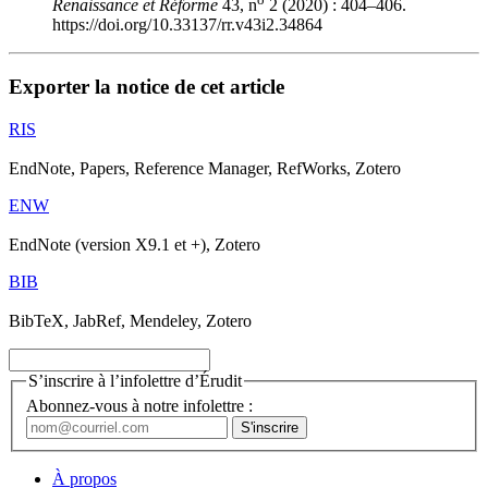
Renaissance et Réforme
43, n
2 (2020) : 404–406.
https://doi.org/10.33137/rr.v43i2.34864
Exporter la notice de cet article
RIS
EndNote, Papers, Reference Manager, RefWorks, Zotero
ENW
EndNote (version X9.1 et +), Zotero
BIB
BibTeX, JabRef, Mendeley, Zotero
S’inscrire à l’infolettre d’Érudit
Abonnez-vous à notre infolettre :
À propos