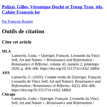
Polizzi, Gilles, Véronique Duché et Trung Tran, éds.
Cahier François Ier
Par François Rouget
Outils de citation
Citer cet article
MLA
Lamsechi, Guita. « Quiviger, François. Leonardo da Vinci:
Self, Art and Nature. »
Renaissance and Reformation /
Renaissance et Réforme
, volume 43, numéro 2, printemps
2020, p. 404–406. https://doi.org/10.33137/rr.v43i2.34864
APA
Lamsechi, G. (2020). Compte rendu de [Quiviger, François.
Leonardo da Vinci: Self, Art and Nature].
Renaissance and
Reformation / Renaissance et Réforme
,
43
(2), 404–406.
https://doi.org/10.33137/rr.v43i2.34864
Chicago
Lamsechi, Guita « Quiviger, François. Leonardo da Vinci:
Self, Art and Nature ».
Renaissance and Reformation /
o