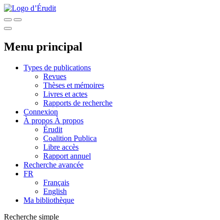
Menu principal
Types de publications
Revues
Thèses et mémoires
Livres et actes
Rapports de recherche
Connexion
À propos
À propos
Érudit
Coalition Publica
Libre accès
Rapport annuel
Recherche avancée
FR
Français
English
Ma bibliothèque
Recherche simple