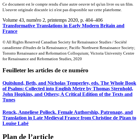
Ce document est le compte rendu d'une autre oeuvre tel qu'un livre ou un film.
L'oeuvre originale discutée ici n'est pas disponible sur cette plateforme.
Volume 43, numéro 2, printemps 2020
, p. 404–406
Transformative Translations in Early Modern Britain and
France
© All Rights Reserved Canadian Society for Renaissance Studies / Société
canadienne d'études de la Renaissance; Pacific Northwest Renaissance Society;
Toronto Renaissance and Reformation Colloquium; Victoria University Centre
for Renaissance and Reformation Studies, 2020
Feuilleter les articles de ce numéro
Quitslund, Beth, and Nicholas Temperley, eds. The Whole Book
of Psalms: Collected into English Metre by Thomas Sternhold,
John Hopkins, and Others; A Critical Edition of the Texts and
Tunes
Renck, Anneliese Pollock. Female Authorship, Patronage, and
Translation in Late Medieval France from Christine de Pizan to
Louise Labé
Plan de l’article