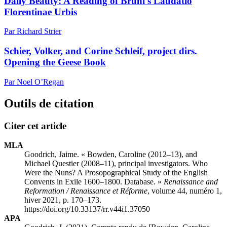
Daily Beauty: A Reading of Bruni's Laudatio
Florentinae Urbis
Par Richard Strier
Schier, Volker, and Corine Schleif, project dirs.
Opening the Geese Book
Par Noel O’Regan
Outils de citation
Citer cet article
MLA
Goodrich, Jaime. « Bowden, Caroline (2012–13), and
Michael Questier (2008–11), principal investigators. Who
Were the Nuns? A Prosopographical Study of the English
Convents in Exile 1600–1800. Database. »
Renaissance and
Reformation / Renaissance et Réforme
, volume 44, numéro 1,
hiver 2021, p. 170–173.
https://doi.org/10.33137/rr.v44i1.37050
APA