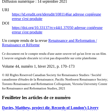
Diffusion numérique : 14 septembre 2021
URI
https://id.erudit.org/iderudit/1081146ar
adresse copiée
une
erreur s'est produite
DOI
https://doi.org/10.33137/rr.v44i1.37050
adresse copiée
une
erreur s'est produite
Un compte rendu de la revue
Renaissance and Reformation /
Renaissance et Réforme
Ce document est le compte rendu d'une autre oeuvre tel qu'un livre ou un film.
L'oeuvre originale discutée ici n'est pas disponible sur cette plateforme.
Volume 44, numéro 1, hiver 2021
, p. 170–173
© All Rights Reserved Canadian Society for Renaissance Studies / Société
canadienne d'études de la Renaissance; Pacific Northwest Renaissance Society;
Toronto Renaissance and Reformation Colloquium; Victoria University Centre
for Renaissance and Reformation Studies, 2021
Feuilleter les articles de ce numéro
Davies, Matthew, project dir. Records of London’s Livery