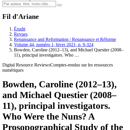
Fil d'Ariane
Érudit
Revues
Renaissance and Reformation / Renaissance et Réforme
Volume 44, numéro 1, hiver 2021, p. 9-324
Bowden, Caroline (2012–13), and Michael Questier (2008–
11), principal investigators. Who …
Digital Resource Reviews
Comptes-rendus sur les ressources
numériques
Bowden, Caroline (2012–13),
and Michael Questier (2008–
11), principal investigators.
Who Were the Nuns? A
Prosopographical Study of the