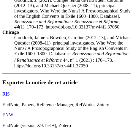
Goodrich, J. (2021). Compte rendu de [Bowden, Caroline
(2012–13), and Michael Questier (2008–11), principal
investigators. Who Were the Nuns? A Prosopographical Study
of the English Convents in Exile 1600–1800. Database].
Renaissance and Reformation / Renaissance et Réforme
,
44
(1), 170–173. https://doi.org/10.33137/rr.v44i1.37050
Chicago
Goodrich, Jaime « Bowden, Caroline (2012–13), and Michael
Questier (2008–11), principal investigators. Who Were the
Nuns? A Prosopographical Study of the English Convents in
Exile 1600–1800. Database ».
Renaissance and Reformation
o
/ Renaissance et Réforme
44, n
1 (2021) : 170–173.
https://doi.org/10.33137/rr.v44i1.37050
Exporter la notice de cet article
RIS
EndNote, Papers, Reference Manager, RefWorks, Zotero
ENW
EndNote (version X9.1 et +), Zotero