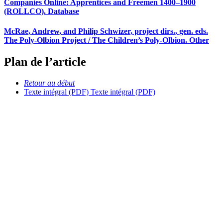
Companies Online: Apprentices and Freemen 1400–1900
(ROLLCO). Database
McRae, Andrew, and Philip Schwizer, project dirs., gen. eds.
The Poly-Olbion Project / The Children’s Poly-Olbion. Other
Plan de l’article
Retour au début
Texte intégral (PDF)
Texte intégral (PDF)