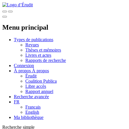
Menu principal
Types de publications
Revues
Thèses et mémoires
Livres et actes
Rapports de recherche
Connexion
À propos
À propos
Érudit
Coalition Publica
Libre accès
Rapport annuel
Recherche avancée
FR
Français
English
Ma bibliothèque
Recherche simple