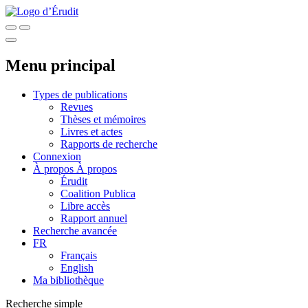
Menu principal
Types de publications
Revues
Thèses et mémoires
Livres et actes
Rapports de recherche
Connexion
À propos
À propos
Érudit
Coalition Publica
Libre accès
Rapport annuel
Recherche avancée
FR
Français
English
Ma bibliothèque
Recherche simple