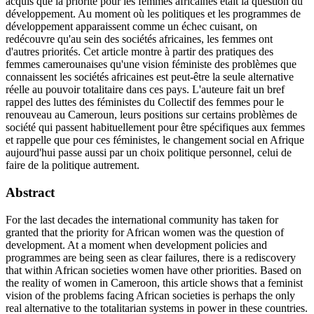
acquis que la priorité pour les femmes africaines était la question du
développement. Au moment où les politiques et les programmes de
développement apparaissent comme un échec cuisant, on
redécouvre qu'au sein des sociétés africaines, les femmes ont
d'autres priorités. Cet article montre à partir des pratiques des
femmes camerounaises qu'une vision féministe des problèmes que
connaissent les sociétés africaines est peut-être la seule alternative
réelle au pouvoir totalitaire dans ces pays. L'auteure fait un bref
rappel des luttes des féministes du Collectif des femmes pour le
renouveau au Cameroun, leurs positions sur certains problèmes de
société qui passent habituellement pour être spécifiques aux femmes
et rappelle que pour ces féministes, le changement social en Afrique
aujourd'hui passe aussi par un choix politique personnel, celui de
faire de la politique autrement.
Abstract
For the last decades the international community has taken for
granted that the priority for African women was the question of
development. At a moment when development policies and
programmes are being seen as clear failures, there is a rediscovery
that within African societies women have other priorities. Based on
the reality of women in Cameroon, this article shows that a feminist
vision of the problems facing African societies is perhaps the only
real alternative to the totalitarian systems in power in these countries.