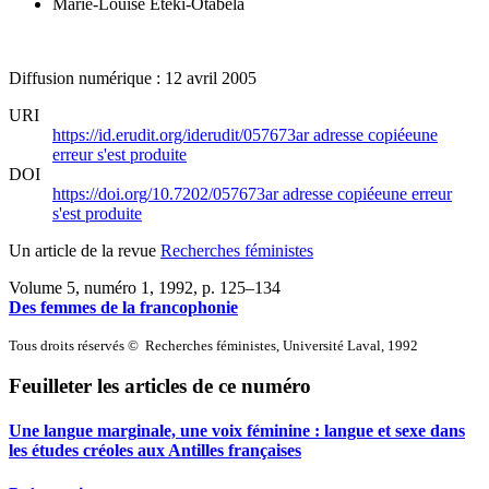
Marie-Louise Eteki-Otabela
Diffusion numérique : 12 avril 2005
URI
https://id.erudit.org/iderudit/057673ar
adresse copiée
une
erreur s'est produite
DOI
https://doi.org/10.7202/057673ar
adresse copiée
une erreur
s'est produite
Un article de la revue
Recherches féministes
Volume 5, numéro 1, 1992
, p. 125–134
Des femmes de la francophonie
Tous droits réservés © Recherches féministes, Université Laval, 1992
Feuilleter les articles de ce numéro
Une langue marginale, une voix féminine : langue et sexe dans
les études créoles aux Antilles françaises