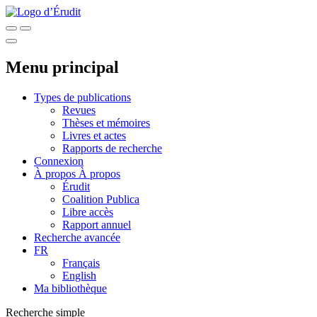
Menu principal
Types de publications
Revues
Thèses et mémoires
Livres et actes
Rapports de recherche
Connexion
À propos
À propos
Érudit
Coalition Publica
Libre accès
Rapport annuel
Recherche avancée
FR
Français
English
Ma bibliothèque
Recherche simple