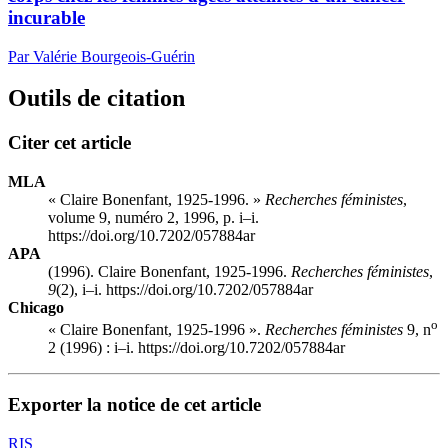
incurable
Par Valérie Bourgeois-Guérin
Outils de citation
Citer cet article
MLA
« Claire Bonenfant, 1925-1996. »
Recherches féministes
,
volume 9, numéro 2, 1996, p. i–i.
https://doi.org/10.7202/057884ar
APA
(1996). Claire Bonenfant, 1925-1996.
Recherches féministes
,
9
(2), i–i. https://doi.org/10.7202/057884ar
Chicago
o
« Claire Bonenfant, 1925-1996 ».
Recherches féministes
9, n
2 (1996) : i–i. https://doi.org/10.7202/057884ar
Exporter la notice de cet article
RIS