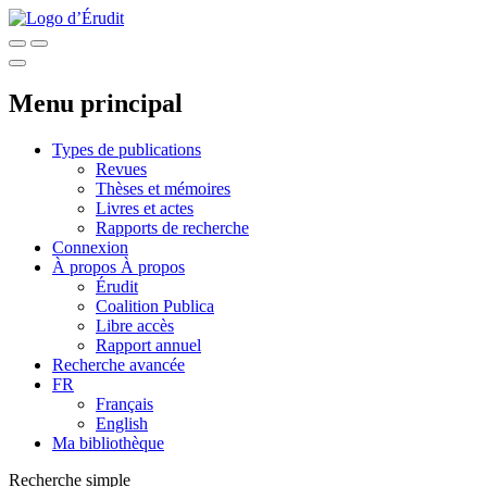
Menu principal
Types de publications
Revues
Thèses et mémoires
Livres et actes
Rapports de recherche
Connexion
À propos
À propos
Érudit
Coalition Publica
Libre accès
Rapport annuel
Recherche avancée
FR
Français
English
Ma bibliothèque
Recherche simple