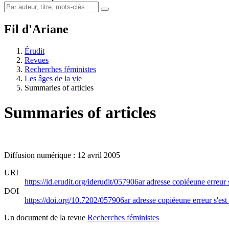
Fil d'Ariane
Érudit
Revues
Recherches féministes
Les âges de la vie
Summaries of articles
Summaries of articles
Diffusion numérique : 12 avril 2005
URI
https://id.erudit.org/iderudit/057906ar
adresse copiée
une erreur 
DOI
https://doi.org/10.7202/057906ar
adresse copiée
une erreur s'est
Un document de la revue
Recherches féministes