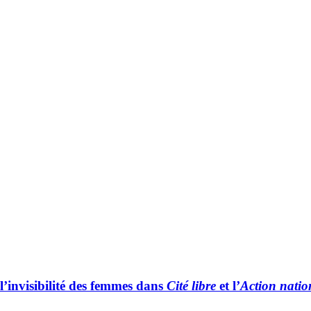
l’invisibilité des femmes dans
Cité libre
et l’
Action natio