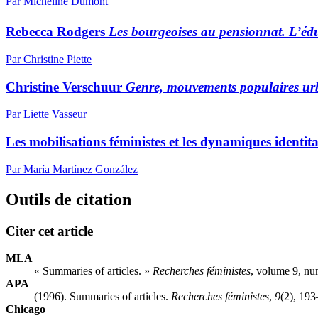
Par Micheline Dumont
Rebecca Rodgers
Les bourgeoises au pensionnat. L’éd
Par Christine Piette
Christine Verschuur
Genre, mouvements populaires ur
Par Liette Vasseur
Les mobilisations féministes et les dynamiques identi
Par María Martínez González
Outils de citation
Citer cet article
MLA
« Summaries of articles. »
Recherches féministes
, volume 9, nu
APA
(1996). Summaries of articles.
Recherches féministes
,
9
(2), 193
Chicago