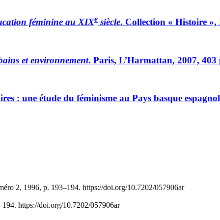
e
ucation féminine au XIX
siècle
. Collection « Histoire »
bains et environnement
. Paris, L’Harmattan, 2007, 403 
taires : une étude du féminisme au Pays basque espagnol
méro 2, 1996, p. 193–194. https://doi.org/10.7202/057906ar
–194. https://doi.org/10.7202/057906ar