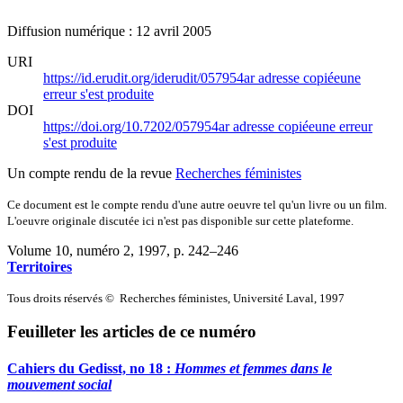
Diffusion numérique : 12 avril 2005
URI
https://id.erudit.org/iderudit/057954ar
adresse copiée
une
erreur s'est produite
DOI
https://doi.org/10.7202/057954ar
adresse copiée
une erreur
s'est produite
Un compte rendu de la revue
Recherches féministes
Ce document est le compte rendu d'une autre oeuvre tel qu'un livre ou un film.
L'oeuvre originale discutée ici n'est pas disponible sur cette plateforme.
Volume 10, numéro 2, 1997
, p. 242–246
Territoires
Tous droits réservés © Recherches féministes, Université Laval, 1997
Feuilleter les articles de ce numéro
Cahiers du Gedisst, no 18 :
Hommes et femmes dans le
mouvement social