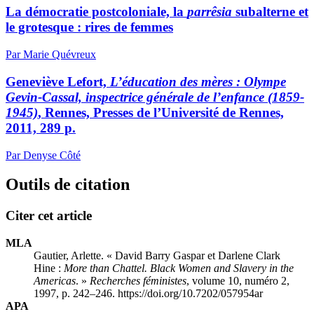
La démocratie postcoloniale, la
parrêsia
subalterne et
le grotesque : rires de femmes
Par Marie Quévreux
Geneviève Lefort,
L’éducation des mères : Olympe
Gevin-Cassal, inspectrice générale de l’enfance (1859-
1945)
, Rennes, Presses de l’Université de Rennes,
2011, 289 p.
Par Denyse Côté
Outils de citation
Citer cet article
MLA
Gautier, Arlette. « David Barry Gaspar et Darlene Clark
Hine :
More than Chattel. Black Women and Slavery in the
Americas
. »
Recherches féministes
, volume 10, numéro 2,
1997, p. 242–246. https://doi.org/10.7202/057954ar
APA