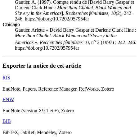
Gautier, A. (1997). Compte rendu de [David Barry Gaspar et
Darlene Clark Hine :
More than Chattel. Black Women and
Slavery in the Americas
].
Recherches féministes
,
10
(2), 242–
246. https://doi.org/10.7202/057954ar
Chicago
Gautier, Arlette « David Barry Gaspar et Darlene Clark Hine :
More than Chattel. Black Women and Slavery in the
o
Americas
».
Recherches féministes
10, n
2 (1997) : 242–246.
https://doi.org/10.7202/057954ar
Exporter la notice de cet article
RIS
EndNote, Papers, Reference Manager, RefWorks, Zotero
ENW
EndNote (version X9.1 et +), Zotero
BIB
BibTeX, JabRef, Mendeley, Zotero