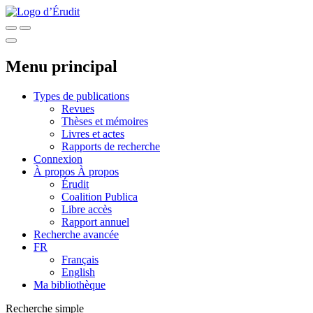
Menu principal
Types de publications
Revues
Thèses et mémoires
Livres et actes
Rapports de recherche
Connexion
À propos
À propos
Érudit
Coalition Publica
Libre accès
Rapport annuel
Recherche avancée
FR
Français
English
Ma bibliothèque
Recherche simple