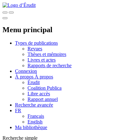
Menu principal
Types de publications
Revues
Thèses et mémoires
Livres et actes
Rapports de recherche
Connexion
À propos
À propos
Érudit
Coalition Publica
Libre accès
Rapport annuel
Recherche avancée
FR
Français
English
Ma bibliothèque
Recherche simple