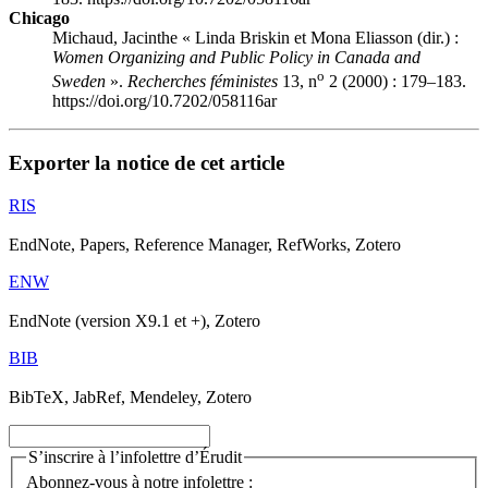
Chicago
Michaud, Jacinthe « Linda Briskin et Mona Eliasson (dir.) :
Women Organizing and Public Policy in Canada and
o
Sweden
».
Recherches féministes
13, n
2 (2000) : 179–183.
https://doi.org/10.7202/058116ar
Exporter la notice de cet article
RIS
EndNote, Papers, Reference Manager, RefWorks, Zotero
ENW
EndNote (version X9.1 et +), Zotero
BIB
BibTeX, JabRef, Mendeley, Zotero
S’inscrire à l’infolettre d’Érudit
Abonnez-vous à notre infolettre :