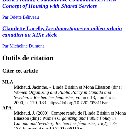
Concept of Housing with Shared Services
Par Odette Béliveau
Claudette Lacelle,
Les domestiques en milieu urbain
canadien au XIXe siècle
Par Micheline Dumont
Outils de citation
Citer cet article
MLA
Michaud, Jacinthe. « Linda Briskin et Mona Eliasson (dir.) :
Women Organizing and Public Policy in Canada and
Sweden
. »
Recherches féministes
, volume 13, numéro 2,
2000, p. 179–183. https://doi.org/10.7202/058116ar
APA
Michaud, J. (2000). Compte rendu de [Linda Briskin et Mona
Eliasson (dir.) :
Women Organizing and Public Policy in
Canada and Sweden
].
Recherches féministes
,
13
(2), 179–
183. https://doi.org/10.7202/058116ar