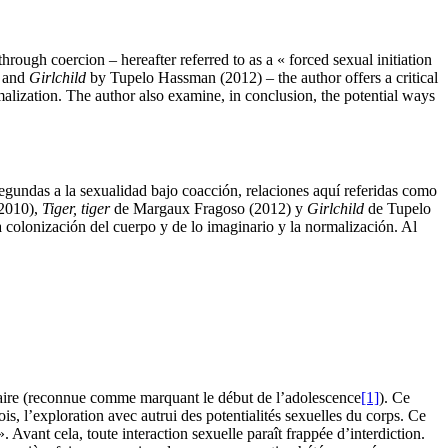
through coercion – hereafter referred to as a « forced sexual initiation
 and
Girlchild
by Tupelo Hassman (2012) – the author offers a critical
rmalization. The author also examine, in conclusion, the potential ways
s segundas a la sexualidad bajo coacción, relaciones aquí referidas como
2010),
Tiger, tiger
de Margaux Fragoso (2012) y
Girlchild
de Tupelo
la colonización del cuerpo y de lo imaginario y la normalización. Al
rtaire (reconnue comme marquant le début de l’adolescence
[1]
). Ce
is, l’exploration avec autrui des potentialités sexuelles du corps. Ce
. Avant cela, toute interaction sexuelle paraît frappée d’interdiction.