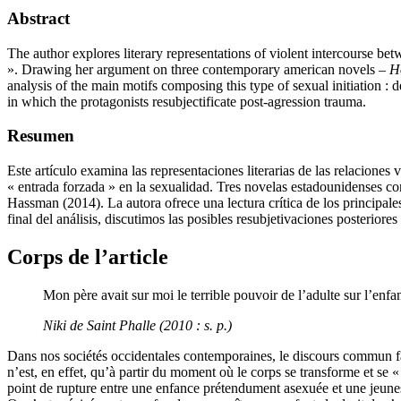
Abstract
The author explores literary representations of violent intercourse betw
». Drawing her argument on three contemporary american novels –
H
analysis of the main motifs composing this type of sexual initiation : 
in which the protagonists resubjectificate post-agression trauma.
Resumen
Este artículo examina las representaciones literarias de las relaciones
« entrada forzada » en la sexualidad. Tres novelas estadounidenses 
Hassman (2014). La autora ofrece una lectura crítica de los principales
final del análisis, discutimos las posibles resubjetivaciones posteriores
Corps de l’article
Mon père avait sur moi le terrible pouvoir de l’adulte sur l’enfan
Niki de Saint Phalle (2010 : s. p.)
Dans nos sociétés occidentales contemporaines, le discours commun fa
n’est, en effet, qu’à partir du moment où le corps se transforme et se 
point de rupture entre une enfance prétendument asexuée et une jeunes