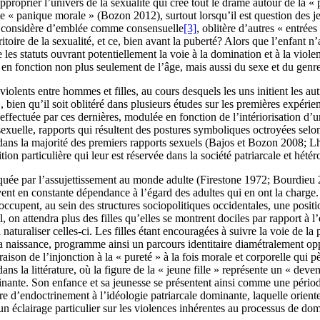
’approprier l’univers de la sexualité qui crée tout le drame autour de l
 « panique morale » (Bozon 2012), surtout lorsqu’il est question des je
’on considère d’emblée comme consensuelle
[3]
, oblitère d’autres « entré
toire de la sexualité, et ce, bien avant la puberté? Alors que l’enfant n’
re les statuts ouvrant potentiellement la voie à la domination et à la vi
é, en fonction non plus seulement de l’âge, mais aussi du sexe et du genre
 violents entre hommes et filles, au cours desquels les uns initient les au
, bien qu’il soit oblitéré dans plusieurs études sur les premières expér
le effectuée par ces dernières, modulée en fonction de l’intériorisation d’
o)sexuelle, rapports qui résultent des postures symboliques octroyées sel
dans la majorité des premiers rapports sexuels (Bajos et Bozon 2008; Lh
tion particulière qui leur est réservée dans la société patriarcale et hétér
arquée par l’assujettissement au monde adulte (Firestone 1972; Bourdi
ouvent en constante dépendance à l’égard des adultes qui en ont la charge.
occupent, au sein des structures sociopolitiques occidentales, une posit
 on attendra plus des filles qu’elles se montrent dociles par rapport à 
naturaliser celles-ci. Les filles étant encouragées à suivre la voie de la 
la naissance, programme ainsi un parcours identitaire diamétralement oppo
aison de l’injonction à la « pureté » à la fois morale et corporelle qui 
dans la littérature, où la figure de la « jeune fille » représente un « d
nante. Son enfance et sa jeunesse se présentent ainsi comme une période
’endoctrinement à l’idéologie patriarcale dominante, laquelle oriente la
un éclairage particulier sur les violences inhérentes au processus de do