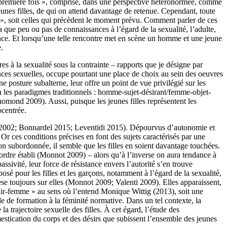
a « première fois », comprise, dans une perspective hétéronormée, comme
unes filles, de qui on attend davantage de retenue. Cependant, toute
es », soit celles qui précèdent le moment prévu. Comment parler de ces
a que peu ou pas de connaissances à l’égard de la sexualité, l’adulte,
olence. Et lorsqu’une telle rencontre met en scène un homme et une jeune
.
tres à la sexualité sous la contrainte – rapports que je désigne par
iences sexuelles, occupe pourtant une place de choix au sein des oeuvres
une posture subalterne, leur offre un point de vue privilégié sur les
on les paradigmes traditionnels : homme-sujet-désirant/femme-objet-
omond 2009). Aussi, puisque les jeunes filles représentent les
ocentrée.
eu 2002; Bonnardel 2015; Leventidi 2015). Dépourvus d’autonomie et
 Or ces conditions précises en font des sujets caractérisés par une
ion subordonnée, il semble que les filles en soient davantage touchées.
l’ordre établi (Monnot 2009) – alors qu’à l’inverse on aura tendance à
passivité, leur force de résistance envers l’autorité s’en trouve
sé pour les filles et les garçons, notamment à l’égard de la sexualité,
pèse toujours sur elles (Monnot 2009; Valenti 2009). Elles apparaissent,
evenir-femme » au sens où l’entend Monique Wittig (2013), soit une
 de formation à la féminité normative. Dans un tel contexte, la
 trajectoire sexuelle des filles. À cet égard, l’étude des
mestication du corps et des désirs que subissent l’ensemble des jeunes