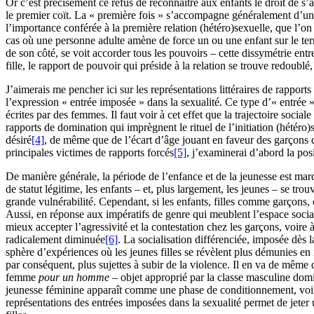
Or c’est précisément ce refus de reconnaître aux enfants le droit de s
le premier coït. La « première fois » s’accompagne généralement d’une
l’importance conférée à la première relation (hétéro)sexuelle, que l
cas où une personne adulte amène de force un ou une enfant sur le terri
de son côté, se voit accorder tous les pouvoirs – cette dissymétrie ent
fille, le rapport de pouvoir qui préside à la relation se trouve redoubl
J’aimerais me pencher ici sur les représentations littéraires de rapports
l’expression « entrée imposée » dans la sexualité. Ce type d’« entrée »
écrites par des femmes. Il faut voir à cet effet que la trajectoire socia
rapports de domination qui imprègnent le rituel de l’initiation (hétér
désiré
[4]
, de même que de l’écart d’âge jouant en faveur des garçons 
principales victimes de rapports forcés
[5]
, j’examinerai d’abord la posi
De manière générale, la période de l’enfance et de la jeunesse est m
de statut légitime, les enfants – et, plus largement, les jeunes – se tr
grande vulnérabilité. Cependant, si les enfants, filles comme garçons, 
Aussi, en réponse aux impératifs de genre qui meublent l’espace social,
mieux accepter l’agressivité et la contestation chez les garçons, voire à 
radicalement diminuée
[6]
. La socialisation différenciée, imposée dès 
sphère d’expériences où les jeunes filles se révèlent plus démunies en r
par conséquent, plus sujettes à subir de la violence. Il en va de même 
femme
pour un homme
– objet approprié par la classe masculine domi
jeunesse féminine apparaît comme une phase de conditionnement, voire d
représentations des entrées imposées dans la sexualité permet de jeter 