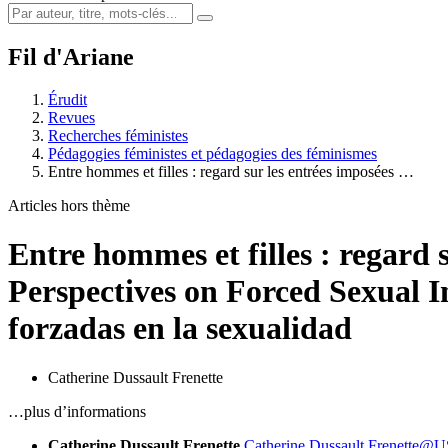
Fil d'Ariane
Érudit
Revues
Recherches féministes
Pédagogies féministes et pédagogies des féminismes
Entre hommes et filles : regard sur les entrées imposées …
Articles hors thème
Entre hommes et filles : regard s
Perspectives on Forced Sexual In
forzadas en la sexualidad
Catherine Dussault Frenette
…plus d’informations
Catherine Dussault Frenette
Catherine.Dussault.Frenette@U