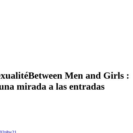
exualité
Between Men and Girls :
una mirada a las entradas
002rjbv21