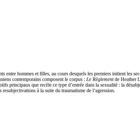
nts entre hommes et filles, au cours desquels les premiers initient les sec
s-uniens contemporains composent le corpus :
Le Règlement
de Heather L
s principaux que recèle ce type d’entrée dans la sexualité : la désubject
s resubjectivations à la suite du traumatisme de l’agression.