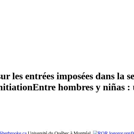
ur les entrées imposées dans la s
itiation
Entre hombres y niñas : 
Sherbrooke.ca
Université du Québec à Montréal,
ror.org/