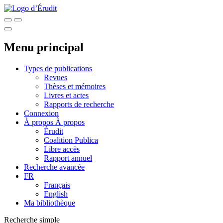
Menu principal
Types de publications
Revues
Thèses et mémoires
Livres et actes
Rapports de recherche
Connexion
À propos
À propos
Érudit
Coalition Publica
Libre accès
Rapport annuel
Recherche avancée
FR
Français
English
Ma bibliothèque
Recherche simple