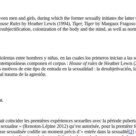
een men and girls, during which the former sexually initiates the latter 
ouse Rules
by Heather Lewis (1994),
Tiger, Tiger
by Margaux Fragoso
desubjectification, colonization of the body and the mind, as well as no
 violentas entre hombres y niñas, en las cuales los primeros inician a la
contemporáneas componen el corpus :
House of rules
de Heather Lewis (
 motivos de este tipo de entrada en la sexualidad : la desubjetivación, 
 al trauma de la agresión.
t.
it coïncider les premières expériences sexuelles avec la période pube
« sexualise » (Renoton-Lépine 2012) qu’est autorisée, pour la première fo
se sexualisée codifie un moment précis d’« entrée dans la sexualité
[2]
»