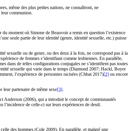
res, même des plus petites nations, ne connaîtront, ne
de leur communion.
rtir du moment où Simone de Beauvoir a remis en question l’existence
ne seule partie de leur identité (genre, identité sexuelle, etc.) puisse
tité sexuelle ou de genre, ou des deux à la fois, ne correspond pas à la
l’expérience de femmes s’identifiant comme lesbiennes. En parallèle,
s dans de telles configurations conjugales ne s’identifient pas toutes
 identité sexuelle qui varie dans le temps (Diamond 2007; Hackl, Boyer
otamment, l’expérience de personnes racisées (Chbat 2017)
[2]
ou encore
e leur partenaire de même sexe
[3]
.
ict Anderson (2006), qui a introduit le concept de communautés
l’incidence de celle-ci sur leurs expériences de deuil.
nt celle des hommes (Cole 2009). En parallèle, et malgré une