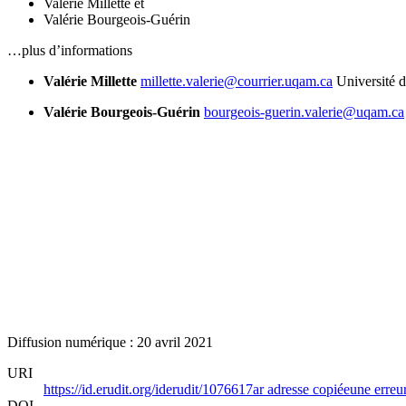
Valérie Millette
et
Valérie Bourgeois-Guérin
…plus d’informations
Valérie Millette
millette.valerie@courrier.uqam.ca
Université 
Valérie Bourgeois-Guérin
bourgeois-guerin.valerie@uqam.ca
Diffusion numérique : 20 avril 2021
URI
https://id.erudit.org/iderudit/1076617ar
adresse copiée
une erreur
DOI