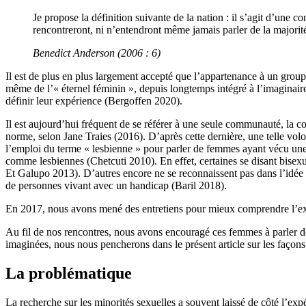
Je propose la définition suivante de la nation : il s’agit d’un
rencontreront, ni n’entendront même jamais parler de la majorit
Benedict Anderson (2006 : 6)
Il est de plus en plus largement accepté que l’appartenance à un grou
même de l’« éternel féminin », depuis longtemps intégré à l’imaginaire c
définir leur expérience (Bergoffen 2020).
Il est aujourd’hui fréquent de se référer à une seule communauté,
norme, selon Jane Traies (2016). D’après cette dernière, une telle volo
l’emploi du terme « lesbienne » pour parler de femmes ayant vécu une r
comme lesbiennes (Chetcuti 2010). En effet, certaines se disant bisexu
Et Galupo 2013). D’autres encore ne se reconnaissent pas dans l’idée 
de personnes vivant avec un handicap (Baril 2018).
En 2017, nous avons mené des entretiens pour mieux comprendre l’exp
Au fil de nos rencontres, nous avons encouragé ces femmes à parler d
imaginées, nous nous pencherons dans le présent article sur les façon
La problématique
La recherche sur les minorités sexuelles a souvent laissé de côté l’ex