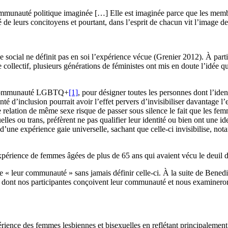
e communauté politique imaginée […] Elle est imaginée parce que les memb
é de leurs concitoyens et pourtant, dans l’esprit de chacun vit l’image 
pe social ne définit pas en soi l’expérience vécue (Grenier 2012). À pa
ollectif, plusieurs générations de féministes ont mis en doute l’idée qu’u
 la communauté LGBTQ+
[1]
, pour désigner toutes les personnes dont l’iden
nté d’inclusion pourrait avoir l’effet pervers d’invisibiliser davantage 
elation de même sexe risque de passer sous silence le fait que les femme
elles ou trans, préfèrent ne pas qualifier leur identité ou bien ont une
d’une expérience gaie universelle, sachant que celle-ci invisibilise, n
érience de femmes âgées de plus de 65 ans qui avaient vécu le deuil d
e « leur communauté » sans jamais définir celle-ci. À la suite de Bened
s dont nos participantes conçoivent leur communauté et nous examinerons 
périence des femmes lesbiennes et bisexuelles en reflétant principaleme