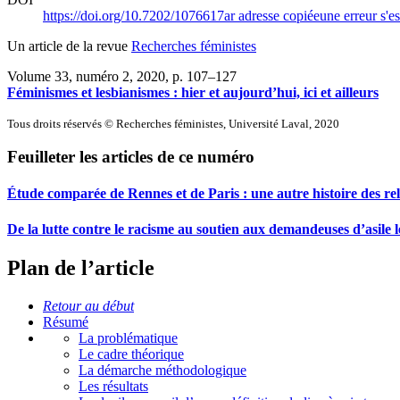
https://doi.org/10.7202/1076617ar
adresse copiée
une erreur s'es
Un article de la revue
Recherches féministes
Volume 33, numéro 2, 2020
, p. 107–127
Féminismes et lesbianismes : hier et aujourd’hui, ici et ailleurs
Tous droits réservés © Recherches féministes, Université Laval, 2020
Feuilleter les articles de ce numéro
Étude comparée de Rennes et de Paris : une autre histoire des re
De la lutte contre le racisme au soutien aux demandeuses d’asile l
Plan de l’article
Retour au début
Résumé
La problématique
Le cadre théorique
La démarche méthodologique
Les résultats