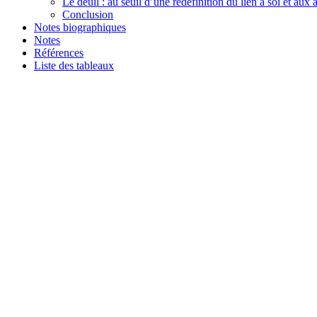
Le deuil : au seuil d’une redéfinition du lien à soi et aux 
Conclusion
Notes biographiques
Notes
Références
Liste des tableaux