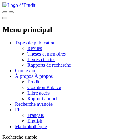
Menu principal
Types de publications
Revues
Thèses et mémoires
Livres et actes
Rapports de recherche
Connexion
À propos
À propos
Érudit
Coalition Publica
Libre accès
Rapport annuel
Recherche avancée
FR
Français
English
Ma bibliothèque
Recherche simple