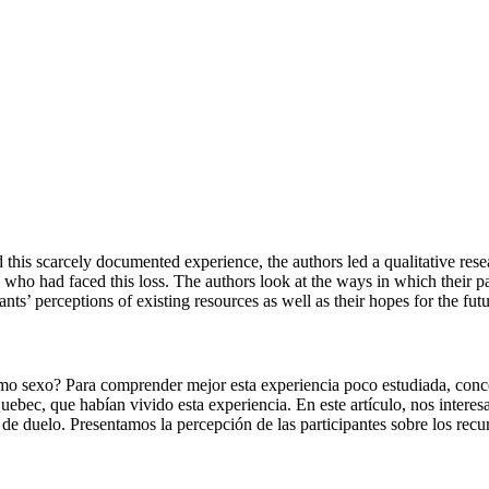
his scarcely documented experience, the authors led a qualitative res
ho had faced this loss. The authors look at the ways in which their pa
ants’ perceptions of existing resources as well as their hopes for the futu
mo sexo? Para comprender mejor esta experiencia poco estudiada, conceb
ebec, que habían vivido esta experiencia. En este artículo, nos inter
de duelo. Presentamos la percepción de las participantes sobre los recur