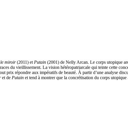
le miroir
(2011) et
Putain
(2001) de Nelly Arcan. Le corps utopique arca
races du vieillissement. La vision hétéropatriarcale qui teinte cette con
 tout prix répondre aux impératifs de beauté. À partir d’une analyse disc
r
et de
Putain
et tend à montrer que la concrétisation du corps utopique 