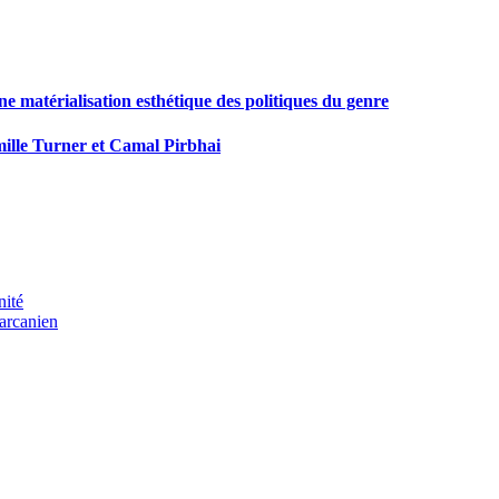
ne matérialisation esthétique des politiques du genre
ille Turner et Camal Pirbhai
nité
arcanien