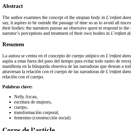
Abstract
The author examines the concept of the utopian body in
L’enfant dans
say, it aspires to be outside the passage of time so as to avoid all trac
their bodies: the narrators pursue an obsessive quest to respond to th
narrator’s perceptions and treatment of their own bodies in
L’enfant da
Resumen
La autora se centra en el concepto de cuerpo utópico en
L’enfant dans
aspira a estar fuera del paso del tiempo para evitar todo rastro de env
manifiesta en la búsqueda obsesiva de las narradoras que desean a toda
atraviesan la relación con el cuerpo de las narradoras de
L’enfant dans
relación con el cuerpo.
Palabras clave:
Nelly Arcan,
escritura de mujeres,
cuerpo,
transformación corporal,
femenino (construcción social)
Corps de l’article