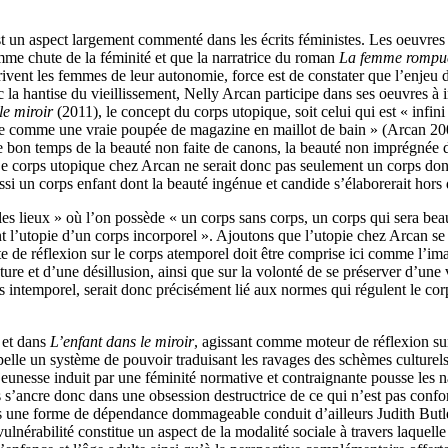
 un aspect largement commenté dans les écrits féministes. Les oeuvres
me chute de la féminité et que la narratrice du roman
La femme rompu
privent les femmes de leur autonomie, force est de constater que l’enjeu
c la hantise du vieillissement, Nelly Arcan participe dans ses oeuvres à
le miroir
(2011), le concept du corps utopique, soit celui qui est « infin
e comme une vraie poupée de magazine en maillot de bain » (Arcan 2001 :
 le bon temps de la beauté non faite de canons, la beauté non imprégnée 
Le corps utopique chez Arcan ne serait donc pas seulement un corps dont 
ssi un corps enfant dont la beauté ingénue et candide s’élaborerait hors
s lieux » où l’on possède « un corps sans corps, un corps qui sera beau »
t l’utopie d’un corps incorporel ». Ajoutons que l’utopie chez Arcan se 
ste de réflexion sur le corps atemporel doit être comprise ici comme l’im
ure et d’une désillusion, ainsi que sur la volonté de se préserver d’un
 intemporel, serait donc précisément lié aux normes qui régulent le cor
n
et dans
L’enfant dans le miroir
, agissant comme moteur de réflexion sur
pelle un système de pouvoir traduisant les ravages des schèmes culturels q
la jeunesse induit par une féminité normative et contraignante pousse les
ps s’ancre donc dans une obsession destructrice de ce qui n’est pas con
ns une forme de dépendance dommageable conduit d’ailleurs Judith Butle
 vulnérabilité constitue un aspect de la modalité sociale à travers laquel