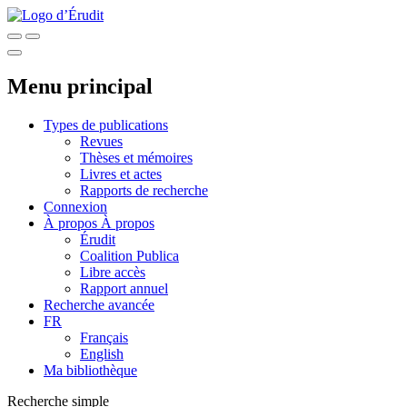
Menu principal
Types de publications
Revues
Thèses et mémoires
Livres et actes
Rapports de recherche
Connexion
À propos
À propos
Érudit
Coalition Publica
Libre accès
Rapport annuel
Recherche avancée
FR
Français
English
Ma bibliothèque
Recherche simple