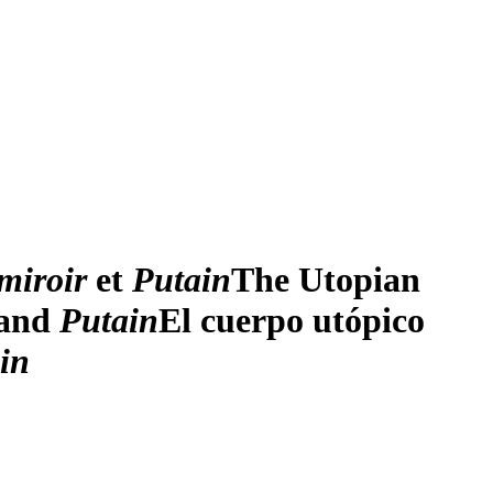
miroir
et
Putain
The Utopian
and
Putain
El cuerpo utópico
in