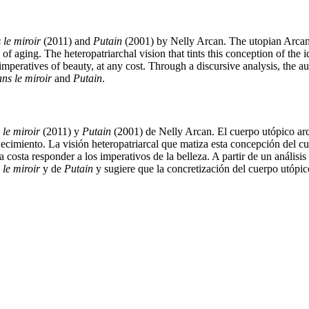
 le miroir
(2011) and
Putain
(2001) by Nelly Arcan. The utopian Arcanian
es of aging. The heteropatriarchal vision that tints this conception of th
e imperatives of beauty, at any cost. Through a discursive analysis, the 
ns le miroir
and
Putain
.
 le miroir
(2011) y
Putain
(2001) de Nelly Arcan. El cuerpo utópico arca
ejecimiento. La visión heteropatriarcal que matiza esta concepción del c
 costa responder a los imperativos de la belleza. A partir de un análisi
 le miroir
y de
Putain
y sugiere que la concretización del cuerpo utópic