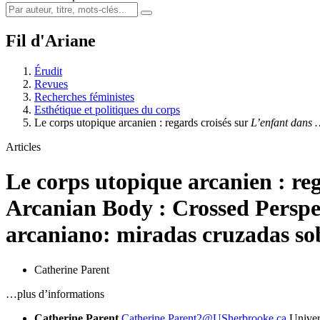
Fil d'Ariane
Érudit
Revues
Recherches féministes
Esthétique et politiques du corps
Le corps utopique arcanien : regards croisés sur
L’enfant dans
Articles
Le corps utopique arcanien : reg
Arcanian Body : Crossed Perspe
arcaniano: miradas cruzadas s
Catherine Parent
…plus d’informations
Catherine Parent
Catherine.Parent2@USherbrooke.ca
Univer