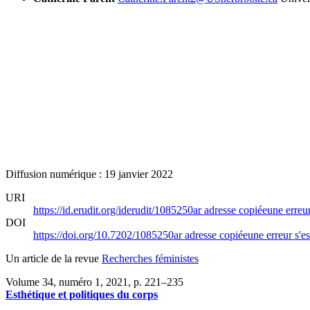
Diffusion numérique : 19 janvier 2022
URI
https://id.erudit.org/iderudit/1085250ar
adresse copiée
une erreur
DOI
https://doi.org/10.7202/1085250ar
adresse copiée
une erreur s'es
Un article de la revue
Recherches féministes
Volume 34, numéro 1, 2021
, p. 221–235
Esthétique et politiques du corps