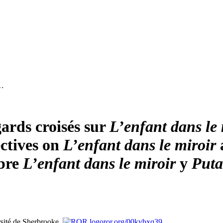
 …
ards croisés sur
L’enfant dans le 
ctives on
L’enfant dans le miroir
obre
L’enfant dans le miroir
y
Puta
sité de Sherbrooke,
ror.org/00kybxq39