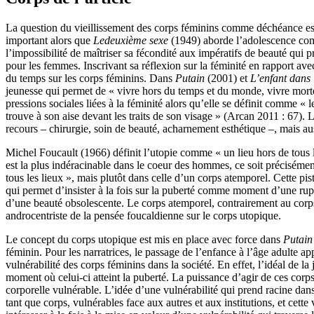
La question du vieillissement des corps féminins comme déchéance est
important alors que
Le
deuxième sexe
(1949) aborde l’adolescence com
l’impossibilité de maîtriser sa fécondité aux impératifs de beauté qui 
pour les femmes. Inscrivant sa réflexion sur la féminité en rapport ave
du temps sur les corps féminins. Dans
Putain
(2001) et
L’enfant dans 
jeunesse qui permet de « vivre hors du temps et du monde, vivre mort
pressions sociales liées à la féminité alors qu’elle se définit comme «
trouve à son aise devant les traits de son visage » (Arcan 2011 : 67). 
recours – chirurgie, soin de beauté, acharnement esthétique –, mais au
Michel Foucault (1966) définit l’utopie comme « un lieu hors de tous le
est la plus indéracinable dans le coeur des hommes, ce soit précisémen
tous les lieux », mais plutôt dans celle d’un corps atemporel. Cette pi
qui permet d’insister à la fois sur la puberté comme moment d’une rupt
d’une beauté obsolescente. Le corps atemporel, contrairement au corps
androcentriste de la pensée foucaldienne sur le corps utopique.
Le concept du corps utopique est mis en place avec force dans
Putai
féminin. Pour les narratrices, le passage de l’enfance à l’âge adulte ap
vulnérabilité des corps féminins dans la société. En effet, l’idéal de 
moment où celui-ci atteint la puberté. La puissance d’agir de ces cor
corporelle vulnérable. L’idée d’une vulnérabilité qui prend racine da
tant que corps, vulnérables face aux autres et aux institutions, et cette