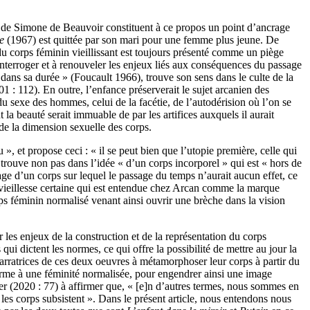
 de Simone de Beauvoir constituent à ce propos un point d’ancrage
e
(1967) est quittée par son mari pour une femme plus jeune. De
 du corps féminin vieillissant est toujours présenté comme un piège
 interroger et à renouveler les enjeux liés aux conséquences du passage
i dans sa durée » (Foucault 1966), trouve son sens dans le culte de la
 112). En outre, l’enfance préserverait le sujet arcanien des
du sexe des hommes, celui de la facétie, de l’autodérision où l’on se
la beauté serait immuable de par les artifices auxquels il aurait
 de la dimension sexuelle des corps.
, et propose ceci : « il se peut bien que l’utopie première, celle qui
trouve non pas dans l’idée « d’un corps incorporel » qui est « hors de
age d’un corps sur lequel le passage du temps n’aurait aucun effet, ce
e vieillesse certaine qui est entendue chez Arcan comme la marque
ps féminin normalisé venant ainsi ouvrir une brèche dans la vision
 les enjeux de la construction et de la représentation du corps
ui dictent les normes, ce qui offre la possibilité de mettre au jour la
 narratrices de ces deux oeuvres à métamorphoser leur corps à partir du
forme à une féminité normalisée, pour engendrer ainsi une image
r (2020 : 77) à affirmer que, « [e]n d’autres termes, nous sommes en
le les corps subsistent ». Dans le présent article, nous entendons nous