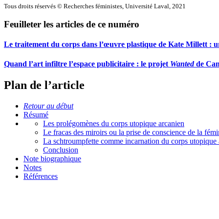
Tous droits réservés © Recherches féministes, Université Laval, 2021
Feuilleter les articles de ce numéro
Le traitement du corps dans l’œuvre plastique de Kate Millett : u
Quand l’art infiltre l’espace publicitaire : le projet
Wanted
de Cam
Plan de l’article
Retour au début
Résumé
Les prolégomènes du corps utopique arcanien
Le fracas des miroirs ou la prise de conscience de la fémi
La schtroumpfette comme incarnation du corps utopique 
Conclusion
Note biographique
Notes
Références