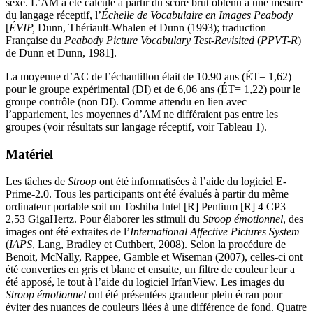
sexe. L’AM a été calculé à partir du score brut obtenu à une mesure
du langage réceptif, l’
Échelle de Vocabulaire en Images Peabody
[
ÉVIP,
Dunn, Thériault-Whalen et Dunn (1993); traduction
Française du
Peabody Picture Vocabulary Test-Revisited
(
PPVT-R
)
de Dunn et Dunn, 1981].
La moyenne d’AC de l’échantillon était de 10.90 ans (ÉT= 1,62)
pour le groupe expérimental (DI) et de 6,06 ans (ÉT= 1,22) pour le
groupe contrôle (non DI). Comme attendu en lien avec
l’appariement, les moyennes d’AM ne différaient pas entre les
groupes (voir résultats sur langage réceptif, voir Tableau 1).
Matériel
Les tâches de
Stroop
ont été informatisées à l’aide du logiciel E-
Prime-2.0. Tous les participants ont été évalués à partir du même
ordinateur portable soit un Toshiba Intel [R] Pentium [R] 4 CP3
2,53 GigaHertz. Pour élaborer les stimuli du
Stroop émotionnel
, des
images ont été extraites de l’
International Affective Pictures System
(
IAPS
, Lang, Bradley et Cuthbert, 2008). Selon la procédure de
Benoit, McNally, Rappee, Gamble et Wiseman (2007), celles-ci ont
été converties en gris et blanc et ensuite, un filtre de couleur leur a
été apposé, le tout à l’aide du logiciel IrfanView. Les images du
Stroop émotionnel
ont été présentées grandeur plein écran pour
éviter des nuances de couleurs liées à une différence de fond. Quatre