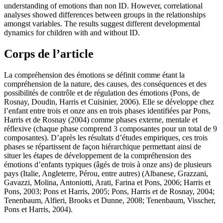
understanding of emotions than non ID. However, correlational
analyses showed differences between groups in the relationships
amongst variables. The results suggest different developmental
dynamics for children with and without ID.
Corps de l’article
La compréhension des émotions se définit comme étant la
compréhension de la nature, des causes, des conséquences et des
possibilités de contrôle et de régulation des émotions (Pons, de
Rosnay, Doudin, Harris et Cuisinier, 2006). Elle se développe chez
l’enfant entre trois et onze ans en trois phases identifiées par Pons,
Harris et de Rosnay (2004) comme phases externe, mentale et
réflexive (chaque phase comprend 3 composantes pour un total de 9
composantes). D’après les résultats d’études empiriques, ces trois
phases se répartissent de façon hiérarchique permettant ainsi de
situer les étapes de développement de la compréhension des
émotions d’enfants typiques (âgés de trois à onze ans) de plusieurs
pays (Italie, Angleterre, Pérou, entre autres) (Albanese, Grazzani,
Gavazzi, Molina, Antoniotti, Arati, Farina et Pons, 2006; Harris et
Pons, 2003; Pons et Harris, 2005; Pons, Harris et de Rosnay, 2004;
Tenenbaum, Alfieri, Brooks et Dunne, 2008; Tenenbaum, Visscher,
Pons et Harris, 2004).