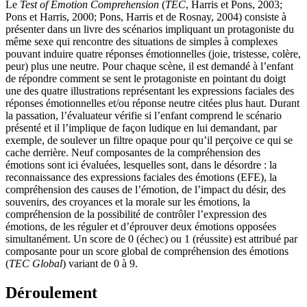
Le
Test of Emotion Comprehension
(
TEC
, Harris et Pons, 2003;
Pons et Harris, 2000; Pons, Harris et de Rosnay, 2004) consiste à
présenter dans un livre des scénarios impliquant un protagoniste du
même sexe qui rencontre des situations de simples à complexes
pouvant induire quatre réponses émotionnelles (joie, tristesse, colère,
peur) plus une neutre. Pour chaque scène, il est demandé à l’enfant
de répondre comment se sent le protagoniste en pointant du doigt
une des quatre illustrations représentant les expressions faciales des
réponses émotionnelles et/ou réponse neutre citées plus haut. Durant
la passation, l’évaluateur vérifie si l’enfant comprend le scénario
présenté et il l’implique de façon ludique en lui demandant, par
exemple, de soulever un filtre opaque pour qu’il perçoive ce qui se
cache derrière. Neuf composantes de la compréhension des
émotions sont ici évaluées, lesquelles sont, dans le désordre : la
reconnaissance des expressions faciales des émotions (EFE), la
compréhension des causes de l’émotion, de l’impact du désir, des
souvenirs, des croyances et la morale sur les émotions, la
compréhension de la possibilité de contrôler l’expression des
émotions, de les réguler et d’éprouver deux émotions opposées
simultanément. Un score de 0 (échec) ou 1 (réussite) est attribué par
composante pour un score global de compréhension des émotions
(
TEC Global
) variant de 0 à 9.
Déroulement