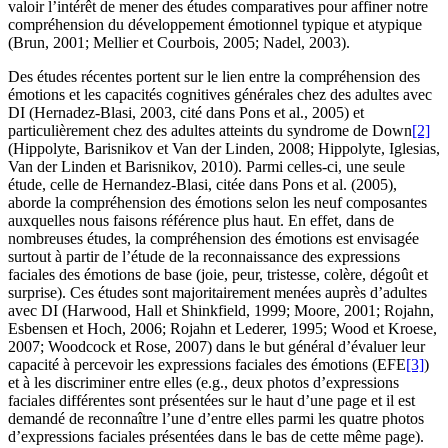
valoir l’intérêt de mener des études comparatives pour affiner notre
compréhension du développement émotionnel typique et atypique
(Brun, 2001; Mellier et Courbois, 2005; Nadel, 2003).
Des études récentes portent sur le lien entre la compréhension des
émotions et les capacités cognitives générales chez des adultes avec
DI (Hernadez-Blasi, 2003, cité dans Pons et al., 2005) et
particulièrement chez des adultes atteints du syndrome de Down
[2]
(Hippolyte, Barisnikov et Van der Linden, 2008; Hippolyte, Iglesias,
Van der Linden et Barisnikov, 2010). Parmi celles-ci, une seule
étude, celle de Hernandez-Blasi, citée dans Pons et al. (2005),
aborde la compréhension des émotions selon les neuf composantes
auxquelles nous faisons référence plus haut. En effet, dans de
nombreuses études, la compréhension des émotions est envisagée
surtout à partir de l’étude de la reconnaissance des expressions
faciales des émotions de base (joie, peur, tristesse, colère, dégoût et
surprise). Ces études sont majoritairement menées auprès d’adultes
avec DI (Harwood, Hall et Shinkfield, 1999; Moore, 2001; Rojahn,
Esbensen et Hoch, 2006; Rojahn et Lederer, 1995; Wood et Kroese,
2007; Woodcock et Rose, 2007) dans le but général d’évaluer leur
capacité à percevoir les expressions faciales des émotions (EFE
[3]
)
et à les discriminer entre elles (e.g., deux photos d’expressions
faciales différentes sont présentées sur le haut d’une page et il est
demandé de reconnaître l’une d’entre elles parmi les quatre photos
d’expressions faciales présentées dans le bas de cette même page).