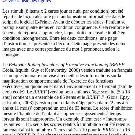
-> Voir la liste des figures
Les stimuli (8 items x 2 cartes jour et nuit, par condition) ont été
répartis de façon aléatoire par randomisation informatisée dans le
script du logiciel E-Prime. Avant de débuter les séries, l’enfant se
pratique sur quatre items en condition congruence. Cela renforce le
schéma de réponse à apprendre, lequel doit être ensuite inhibé en
condition incongruence. Entre les deux conditions, une page
d’instruction est présentée à l’écran. Cette page présente les deux
images avec une correspondance du mot à prononcer, selon la
consigne.
Le
Behavior Rating Inventory of Executive Functioning
(
BRIEF
,
Gioia, Isquith, Guy et Kenworthy, 2000) version traduite en français
est un questionnaire qui vise à recueillir des informations sur la
manifestation comportementale de l’exercice des fonctions
exécutives, au quotidien et dans l’environnement de l’enfant (famille
et/ou école). Le
BRIEF
[version pour enfants d’âge scolaire (5 à 18
ans)] contient un ensemble de 86 items et le
BRIEF-P
(Gioia, Epsy
et Isquith, 2003) [version pour enfants d’âge préscolaire (2 ans à 5
ans et 11 mois)] comprend un total de 63 items. Le score d’inhibition
mesure l’habileté de l’enfant à stopper ses agissements à temps
lorsqu’ils sont inappropriés. Un exemple d’item est : « Interromps
les autres ». Ici, seuls les scores relatifs à l’inhibition ont été retenus
ramenant ainsi le nombre d’items traités à 10 pour le
BRIEF
et à 16