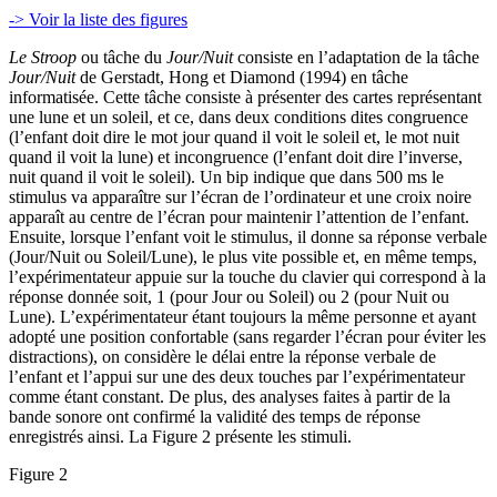
-> Voir la liste des figures
Le Stroop
ou tâche du
Jour/Nuit
consiste en l’adaptation de la tâche
Jour/Nuit
de Gerstadt, Hong et Diamond (1994) en tâche
informatisée. Cette tâche consiste à présenter des cartes représentant
une lune et un soleil, et ce, dans deux conditions dites congruence
(l’enfant doit dire le mot jour quand il voit le soleil et, le mot nuit
quand il voit la lune) et incongruence (l’enfant doit dire l’inverse,
nuit quand il voit le soleil). Un bip indique que dans 500 ms le
stimulus va apparaître sur l’écran de l’ordinateur et une croix noire
apparaît au centre de l’écran pour maintenir l’attention de l’enfant.
Ensuite, lorsque l’enfant voit le stimulus, il donne sa réponse verbale
(Jour/Nuit ou Soleil/Lune), le plus vite possible et, en même temps,
l’expérimentateur appuie sur la touche du clavier qui correspond à la
réponse donnée soit, 1 (pour Jour ou Soleil) ou 2 (pour Nuit ou
Lune). L’expérimentateur étant toujours la même personne et ayant
adopté une position confortable (sans regarder l’écran pour éviter les
distractions), on considère le délai entre la réponse verbale de
l’enfant et l’appui sur une des deux touches par l’expérimentateur
comme étant constant. De plus, des analyses faites à partir de la
bande sonore ont confirmé la validité des temps de réponse
enregistrés ainsi. La Figure 2 présente les stimuli.
Figure 2