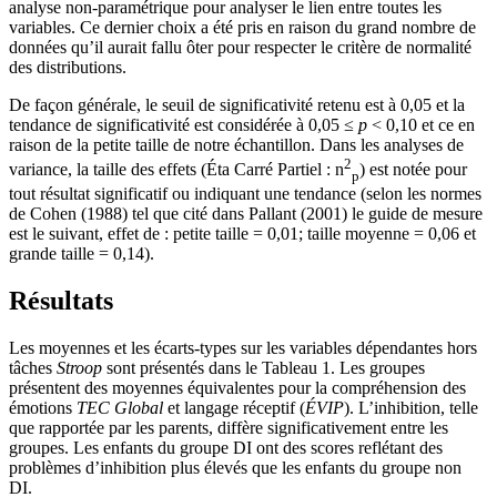
analyse non-paramétrique pour analyser le lien entre toutes les
variables. Ce dernier choix a été pris en raison du grand nombre de
données qu’il aurait fallu ôter pour respecter le critère de normalité
des distributions.
De façon générale, le seuil de significativité retenu est à 0,05 et la
tendance de significativité est considérée à 0,05 ≤
p
< 0,10 et ce en
raison de la petite taille de notre échantillon. Dans les analyses de
2
variance, la taille des effets (Éta Carré Partiel : n
) est notée pour
p
tout résultat significatif ou indiquant une tendance (selon les normes
de Cohen (1988) tel que cité dans Pallant (2001) le guide de mesure
est le suivant, effet de : petite taille = 0,01; taille moyenne = 0,06 et
grande taille = 0,14).
Résultats
Les moyennes et les écarts-types sur les variables dépendantes hors
tâches
Stroop
sont présentés dans le Tableau 1. Les groupes
présentent des moyennes équivalentes pour la compréhension des
émotions
TEC Global
et langage réceptif (
ÉVIP
). L’inhibition, telle
que rapportée par les parents, diffère significativement entre les
groupes. Les enfants du groupe DI ont des scores reflétant des
problèmes d’inhibition plus élevés que les enfants du groupe non
DI.