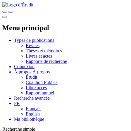
Menu principal
Types de publications
Revues
Thèses et mémoires
Livres et actes
Rapports de recherche
Connexion
À propos
À propos
Érudit
Coalition Publica
Libre accès
Rapport annuel
Recherche avancée
FR
Français
English
Ma bibliothèque
Recherche simple