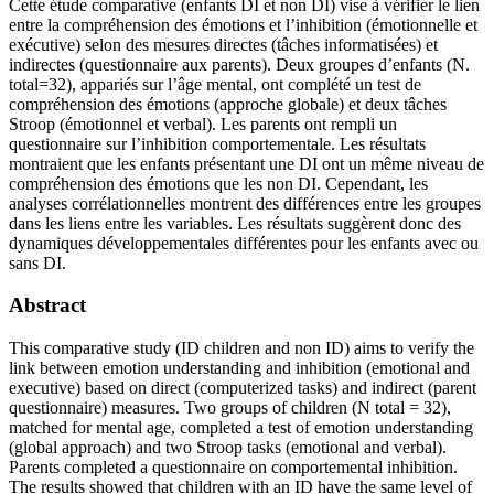
Cette étude comparative (enfants DI et non DI) vise à vérifier le lien
entre la compréhension des émotions et l’inhibition (émotionnelle et
exécutive) selon des mesures directes (tâches informatisées) et
indirectes (questionnaire aux parents). Deux groupes d’enfants (N.
total=32), appariés sur l’âge mental, ont complété un test de
compréhension des émotions (approche globale) et deux tâches
Stroop (émotionnel et verbal). Les parents ont rempli un
questionnaire sur l’inhibition comportementale. Les résultats
montraient que les enfants présentant une DI ont un même niveau de
compréhension des émotions que les non DI. Cependant, les
analyses corrélationnelles montrent des différences entre les groupes
dans les liens entre les variables. Les résultats suggèrent donc des
dynamiques développementales différentes pour les enfants avec ou
sans DI.
Abstract
This comparative study (ID children and non ID) aims to verify the
link between emotion understanding and inhibition (emotional and
executive) based on direct (computerized tasks) and indirect (parent
questionnaire) measures. Two groups of children (N total = 32),
matched for mental age, completed a test of emotion understanding
(global approach) and two Stroop tasks (emotional and verbal).
Parents completed a questionnaire on comportemental inhibition.
The results showed that children with an ID have the same level of