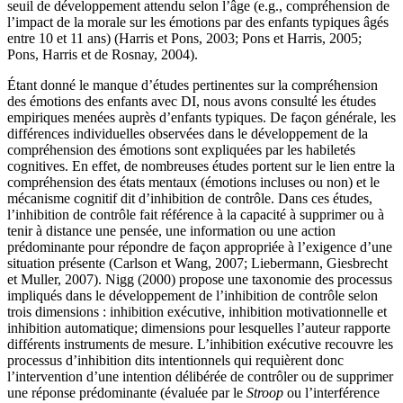
seuil de développement attendu selon l’âge (e.g., compréhension de
l’impact de la morale sur les émotions par des enfants typiques âgés
entre 10 et 11 ans) (Harris et Pons, 2003; Pons et Harris, 2005;
Pons, Harris et de Rosnay, 2004).
Étant donné le manque d’études pertinentes sur la compréhension
des émotions des enfants avec DI, nous avons consulté les études
empiriques menées auprès d’enfants typiques. De façon générale, les
différences individuelles observées dans le développement de la
compréhension des émotions sont expliquées par les habiletés
cognitives. En effet, de nombreuses études portent sur le lien entre la
compréhension des états mentaux (émotions incluses ou non) et le
mécanisme cognitif dit d’inhibition de contrôle. Dans ces études,
l’inhibition de contrôle fait référence à la capacité à supprimer ou à
tenir à distance une pensée, une information ou une action
prédominante pour répondre de façon appropriée à l’exigence d’une
situation présente (Carlson et Wang, 2007; Liebermann, Giesbrecht
et Muller, 2007). Nigg (2000) propose une taxonomie des processus
impliqués dans le développement de l’inhibition de contrôle selon
trois dimensions : inhibition exécutive, inhibition motivationnelle et
inhibition automatique; dimensions pour lesquelles l’auteur rapporte
différents instruments de mesure. L’inhibition exécutive recouvre les
processus d’inhibition dits intentionnels qui requièrent donc
l’intervention d’une intention délibérée de contrôler ou de supprimer
une réponse prédominante (évaluée par le
Stroop
ou l’interférence