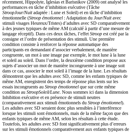
récemment, Hippolyte, Iglesias et Barisnikov (2009) ont analysé les
performances en tâche d’inhibition exécutive (Tâche
Stroop
Jour/Nuit
adaptée : Lune et Soleil) et en tâche d’inhibition
émotionnelle (
Stroop émotionnel
: Adaptation du
Jour/Nuit
avec
stimuli visages Heureux/Tristes) d’adultes avec SD comparativement
à des jeunes typiques de même AM (calculé à partir d’une mesure de
langage réceptif). Dans ces deux tâches, l’effet
Stroop
est créé par la
consigne et l’ordre de présentation des stimuli. Une première
condition consiste à renforcer la réponse automatique des
participants en demandant d’associer verbalement, de manière
congruente, un mot à une image par exemple, le mot lune à la lune
et soleil au soleil. Dans l’ordre, la deuxième condition propose aux
sujets d’associer un mot de manière incongruente à une image soit
dans ce cas, associer le mot soleil à l’image de la lune. Les résultats
démontrent que les adultes avec SD, comme les enfants typiques de
même AM, enregistrent des temps de réponse plus lents sur les
essais incongruents au
Stroop émotionnel
que sur cette même
condition au
Stroop
Soleil/Lune
. Nous sommes ici dans la dimension
Inhibition exécutive et en présence de stimuli neutres
(comparativement aux stimuli émotionnels du
Stroop émotionnel
).
Les adultes avec SD seraient donc plus sensibles à l’interférence
lorsque les stimuli sont émotionnels, mais de la même façon que des
enfants typiques de même AM, selon les résultats à cette étude.
Toutefois, les adultes avec SD font significativement plus d’erreurs
sur les stimuli émotionnels comparativement aux enfants typiques de