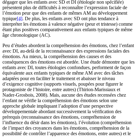
dégager que les enfants avec SD et DI (étiologie non spécifiée)
présentent plus de difficultés à reconnaître l’expression faciale de
l’émotion peur que des enfants de mêmes AM au développement
typique
[4]
. De plus, les enfants avec SD ont plus tendance à
interpréter les émotions à valence négative (peur et tristesse) comme
étant plus positives comparativement aux enfants typiques de même
âge chronologique (AC).
Peu d’études abordent la compréhension des émotions, chez l’enfant
avec DI, au-delà de la reconnaissance des expressions faciales des
émotions. Au mieux, la compréhension des causes et des
conséquences des émotions est abordée. Une étude démontre que les
enfants avec DI, toutes étiologies confondues, performent de façon
équivalente aux enfants typiques de même AM avec des tâches
adaptées pour en faciliter le traitement et abaisser le niveau
d’exigence cognitive (supports visuels, poupées pour figurer le
protagoniste de l’histoire, entre autres) (Thirion-Marissiaux et
Nader-Grosbois, 2008). Mais, aucune des études recensées chez
l’enfant ne vérifie la compréhension des émotions selon une
approche globale impliquant l’adoption d’une perspective
développementale abordant successivement la vérification des
prérequis (reconnaissance des émotions, compréhension de
l’influence du désir dans les émotions), l’évolution (compréhension
de l’impact des croyances dans les émotions, compréhension de la
possibilité de contrôler l’apparence des émotions, entre autres) et le