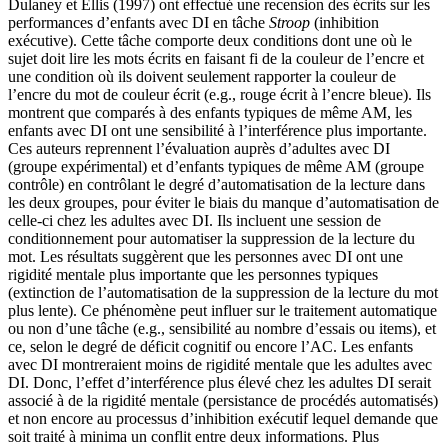
Dulaney et Ellis (1997) ont effectué une recension des écrits sur les
performances d’enfants avec DI en tâche
Stroop
(inhibition
exécutive). Cette tâche comporte deux conditions dont une où le
sujet doit lire les mots écrits en faisant fi de la couleur de l’encre et
une condition où ils doivent seulement rapporter la couleur de
l’encre du mot de couleur écrit (e.g., rouge écrit à l’encre bleue). Ils
montrent que comparés à des enfants typiques de même AM, les
enfants avec DI ont une sensibilité à l’interférence plus importante.
Ces auteurs reprennent l’évaluation auprès d’adultes avec DI
(groupe expérimental) et d’enfants typiques de même AM (groupe
contrôle) en contrôlant le degré d’automatisation de la lecture dans
les deux groupes, pour éviter le biais du manque d’automatisation de
celle-ci chez les adultes avec DI. Ils incluent une session de
conditionnement pour automatiser la suppression de la lecture du
mot. Les résultats suggèrent que les personnes avec DI ont une
rigidité mentale plus importante que les personnes typiques
(extinction de l’automatisation de la suppression de la lecture du mot
plus lente). Ce phénomène peut influer sur le traitement automatique
ou non d’une tâche (e.g., sensibilité au nombre d’essais ou items), et
ce, selon le degré de déficit cognitif ou encore l’AC. Les enfants
avec DI montreraient moins de rigidité mentale que les adultes avec
DI. Donc, l’effet d’interférence plus élevé chez les adultes DI serait
associé à de la rigidité mentale (persistance de procédés automatisés)
et non encore au processus d’inhibition exécutif lequel demande que
soit traité à minima un conflit entre deux informations. Plus