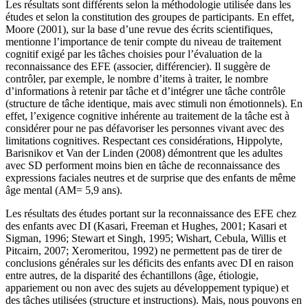
Les résultats sont différents selon la méthodologie utilisée dans les
études et selon la constitution des groupes de participants. En effet,
Moore (2001), sur la base d’une revue des écrits scientifiques,
mentionne l’importance de tenir compte du niveau de traitement
cognitif exigé par les tâches choisies pour l’évaluation de la
reconnaissance des EFE (associer, différencier). Il suggère de
contrôler, par exemple, le nombre d’items à traiter, le nombre
d’informations à retenir par tâche et d’intégrer une tâche contrôle
(structure de tâche identique, mais avec stimuli non émotionnels). En
effet, l’exigence cognitive inhérente au traitement de la tâche est à
considérer pour ne pas défavoriser les personnes vivant avec des
limitations cognitives. Respectant ces considérations, Hippolyte,
Barisnikov et Van der Linden (2008) démontrent que les adultes
avec SD performent moins bien en tâche de reconnaissance des
expressions faciales neutres et de surprise que des enfants de même
âge mental (AM= 5,9 ans).
Les résultats des études portant sur la reconnaissance des EFE chez
des enfants avec DI (Kasari, Freeman et Hughes, 2001; Kasari et
Sigman, 1996; Stewart et Singh, 1995; Wishart, Cebula, Willis et
Pitcairn, 2007; Xeromeritou, 1992) ne permettent pas de tirer de
conclusions générales sur les déficits des enfants avec DI en raison
entre autres, de la disparité des échantillons (âge, étiologie,
appariement ou non avec des sujets au développement typique) et
des tâches utilisées (structure et instructions). Mais, nous pouvons en