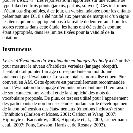
pour le
BRIEF-P
. Les réponses sont rapportées sur une échelle de
type Likert en trois points (jamais, parfois, souvent). Ces instruments
n’étant pas disponibles, à ce jour, en version adaptée pour les enfants
présentant une DI, il a été notifié aux parents de marquer d’un signe
les items qui ne s’appliquent pas à la réalité de leur enfant. Pour les
scores retenus dans cette étude, les items ont été estimés comme
étant appropriés, dans les limites fixées pour la validité de la
cotation.
Instruments
Le test d’Évaluation du Vocabulaire en Images Peabody
a été utilisé
pour mesurer le niveau d’habiletés verbales (langage réceptif).
L’enfant doit pointer l’image correspondante au mot donné
oralement par l’évaluateur. Le score total est normalisé et peut être
converti en AM. Cette épreuve est particulièrement recommandée
pour l’évaluation du langage d’enfants présentant une DI en raison
de son caractère non-verbal et de la simplicité des mots de
vocabulaire proposés. De plus, ce test est utilisé pour l’appariement
des participants de nombreuses études portant sur le développement
de la compréhension des états-mentaux (émotions incluses) et sur
l’inhibition (Carlson et Moses, 2001; Carlson et Wang, 2007;
Hippolyte et Barisnikov, 2008; Hippolyte et al., 2009; Liebermann
et al., 2007; Pons, Lawson, Harris et de Rosnay, 2003).