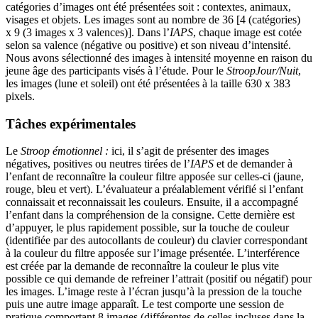
catégories d’images ont été présentées soit : contextes, animaux,
visages et objets. Les images sont au nombre de 36 [4 (catégories)
x 9 (3 images x 3 valences)]. Dans l’
IAPS
, chaque image est cotée
selon sa valence (négative ou positive) et son niveau d’intensité.
Nous avons sélectionné des images à intensité moyenne en raison du
jeune âge des participants visés à l’étude. Pour le
Stroop
Jour/Nuit
,
les images (lune et soleil) ont été présentées à la taille 630 x 383
pixels.
Tâches expérimentales
Le
Stroop émotionnel :
ici, il s’agit de présenter des images
négatives, positives ou neutres tirées de l’
IAPS
et de demander à
l’enfant de reconnaître la couleur filtre apposée sur celles-ci (jaune,
rouge, bleu et vert). L’évaluateur a préalablement vérifié si l’enfant
connaissait et reconnaissait les couleurs. Ensuite, il a accompagné
l’enfant dans la compréhension de la consigne. Cette dernière est
d’appuyer, le plus rapidement possible, sur la touche de couleur
(identifiée par des autocollants de couleur) du clavier correspondant
à la couleur du filtre apposée sur l’image présentée. L’interférence
est créée par la demande de reconnaître la couleur le plus vite
possible ce qui demande de refreiner l’attrait (positif ou négatif) pour
les images. L’image reste à l’écran jusqu’à la pression de la touche
puis une autre image apparaît. Le test comporte une session de
pratique comportant 8 images (différentes de celles incluses dans la