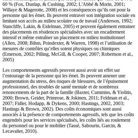
60 % (Fox, Dunlap, & Cushing, 2002; L'Abbé & Morin, 2001;
Willaye & Magerotte, 2008) et les conséquences qu’ils ont pour la
personne qui les émet. Ils peuvent entraver son intégration sociale en
limitant son accès au milieu scolaire ou de travail (Anderson, 1992;
Stancliffe, Lakin, & Eidelman, 2005) et peuvent également entrainer
des placements en résidences spécialisées avec un encadrement
intensif et même entraîner un placement en milieu institutionnel
(Allen, 2008; Bihm, Poindexter, & Warren, 1998) et l’utilisation de
mesures de contrôles qu’elles soient physiques ou chimiques
(Emerson, 2002; Pilling, McGill, & Cooper, 2007; Robertson et al.,
2005)
Les comportements agressifs peuvent aussi avoir un effet sur
l’entourage de la personne qui les émet. Ils peuvent amener une
augmentation du stress, des risques de blessures, de l’épuisement
professionnel, des troubles de santé mentale et de nombreux
renoncements de la part de la famille (Baxter, Cummins, & Yiolitis,
2000; Brown, Geider, Primrose, & Jokinen, 2011; Feldman et al.,
2007; Fidler, Hodapp, & Dykens, 2000; Hastings, 2002, 2003;
Hastings & Brown, 2002). Des coûts économiques sont aussi
associés à la présence de comportements agressifs, tels que les coûts
engendrés pour les services spécialisés, les coûts liés au roulement
du personnel ou pour le mobilier (Tassé, Sabourin, Garcin, &
Lecavalier, 2010).