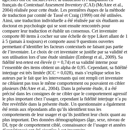
français du
Contextual Assesment Inventory
(CAI) (McAtee et al.,
2004) réalisée pour cette étude. Les premières étapes de la méthode
de traduction par comité de Tassé et Craig (1999) ont été utilisées.
Ainsi, une traduction individuelle a été réalisée par six étudiants au
doctorat en psychologie qui se sont ensuite rencontrés pour
comparer leur traduction et établir un consensus. Cet inventaire
comporte 80 items à cocher sur une échelle de type Likert allant de 1
à 5 (jamais à toujours) et comporte aussi 9 questions ouvertes
permettant d’identifier les facteurs contextuels ne faisant pas partie
de l’inventaire. Le choix de cet inventaire se justifie par sa validité et
son utilisation lors d’une étude similaire (Embregt et al., 2009). Sa
fidélité test-retest est élevée (r = 0,74) et sa validité interne pour
l’ensemble des items obtient un alpha de 0,95. Cependant, sa fidélité
interjuge est très limitée (ICC = 0,028), mais s’explique selon les
auteurs par le fait que les intervenants qui ont rempli cet inventaire
ne ciblaient pas tous le même comportement ou pouvaient en cibler
plusieurs (McAtee et al., 2004). Dans la présente étude, il a été
précisé dans les consignes de ne cibler que le comportement agressif
le plus important chez l’usager, cependant la fidélité interjuge n’a pu
être revérifiée dans la présente étude. Un questionnaire a également
été remis aux répondants afin qu’ils identifient tous les
comportements de leur usager et qu’ils justifient leur choix quant au
plus important. Des données démographiques (âge, sexe, niveau de
DI, type de comportement ciblé, connaissance de l’usager et années