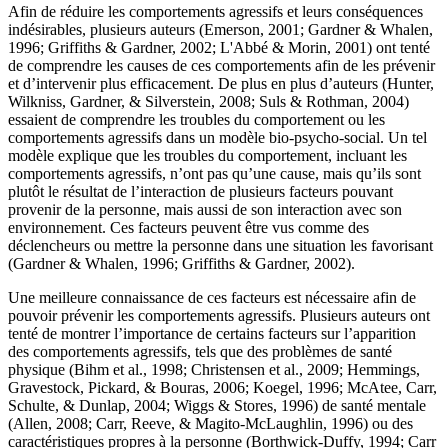
Afin de réduire les comportements agressifs et leurs conséquences
indésirables, plusieurs auteurs (Emerson, 2001; Gardner & Whalen,
1996; Griffiths & Gardner, 2002; L'Abbé & Morin, 2001) ont tenté
de comprendre les causes de ces comportements afin de les prévenir
et d’intervenir plus efficacement. De plus en plus d’auteurs (Hunter,
Wilkniss, Gardner, & Silverstein, 2008; Suls & Rothman, 2004)
essaient de comprendre les troubles du comportement ou les
comportements agressifs dans un modèle bio-psycho-social. Un tel
modèle explique que les troubles du comportement, incluant les
comportements agressifs, n’ont pas qu’une cause, mais qu’ils sont
plutôt le résultat de l’interaction de plusieurs facteurs pouvant
provenir de la personne, mais aussi de son interaction avec son
environnement. Ces facteurs peuvent être vus comme des
déclencheurs ou mettre la personne dans une situation les favorisant
(Gardner & Whalen, 1996; Griffiths & Gardner, 2002).
Une meilleure connaissance de ces facteurs est nécessaire afin de
pouvoir prévenir les comportements agressifs. Plusieurs auteurs ont
tenté de montrer l’importance de certains facteurs sur l’apparition
des comportements agressifs, tels que des problèmes de santé
physique (Bihm et al., 1998; Christensen et al., 2009; Hemmings,
Gravestock, Pickard, & Bouras, 2006; Koegel, 1996; McAtee, Carr,
Schulte, & Dunlap, 2004; Wiggs & Stores, 1996) de santé mentale
(Allen, 2008; Carr, Reeve, & Magito-McLaughlin, 1996) ou des
caractéristiques propres à la personne (Borthwick-Duffy, 1994; Carr