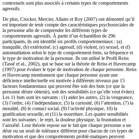
contextuels sont plus associés à certains types de comportements
agressifs.
De plus, Crocker, Mercier, Allaire et Roy (2007) ont démontré qu’il
est important de tenir compte des caractéristiques psychosociales de
la personne afin de comprendre les différents types de
comportements agressifs. À partir d’un échantillon de 296
participants, ils ont identifié six profils comportementaux : (a)
tranquille, (b) extériorisé, (c) agressif, (d) violent, (e) sexuel, et (f)
automutilation selon le type de comportement émis, sa fréquence et
le type de motivation de la personne. Ils ont utilisé le Profil Reiss
(Tassé et al., 2002), qui se base sur la théorie de Reiss et Havercamp
(1997) pour évaluer le type de motivation de chaque personne. Reiss
et Havercamp mentionnent que chaque personne ayant une
déficience intellectuelle est motivée à différents niveaux par 15
facteurs fondamentaux qui peuvent être soit des buts (ce que la
personne désire obtenir), soit des sensibilités (ce qu’elle veut éviter).
Les 11 buts sont les suivants : (1) aider les autres, (2) la vengeance,
(3) l’ordre, (4) l’indépendance, (5) la curiosité, (6) l’attention, (7) la
moralité, (8) le contact social, (9) l’activité physique, 10) la
gratification sexuelle, et (11) la nourriture. Les quatre sensibilités
sont les suivantes : le rejet, la douleur physique, la frustration et
l’anxiété. Leur théorie repose sur le fait que chaque personne a un
désir ou un seuil de tolérance différent pour chacun de ces types de
motivation et que des comportements problé-matiques peuvent