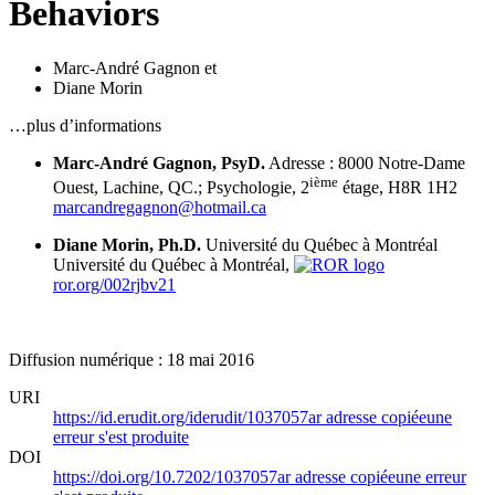
Behaviors
Marc-André Gagnon
et
Diane Morin
…plus d’informations
Marc-André Gagnon, PsyD.
Adresse : 8000 Notre-Dame
ième
Ouest, Lachine, QC.; Psychologie, 2
étage, H8R 1H2
marcandregagnon@hotmail.ca
Diane Morin, Ph.D.
Université du Québec à Montréal
Université du Québec à Montréal,
ror.org/002rjbv21
Diffusion numérique : 18 mai 2016
URI
https://id.erudit.org/iderudit/1037057ar
adresse copiée
une
erreur s'est produite
DOI
https://doi.org/10.7202/1037057ar
adresse copiée
une erreur