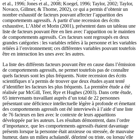
et al., 1996; Jones et al., 2008; Koegel, 1996; Taylor, 2002; Taylor,
Novaco, Gillmer, & Thorne, 2002), ce qui a permis d’obtenir un
nombre exhaustif de facteurs pouvant affecter l’apparition des
comportements agressifs. À partir d’une recension des écrits
exhaustive, L’Abbé et Morin (2001), présentent dans un tableau une
liste de facteurs pouvant être en lien avec l’apparition ou le maintien
de comportements agressifs. Ces facteurs sont regroupés en deux
grandes catégories : les variables reliées à la personne et les variables
reliées à l’environnement; ces différentes variables pouvant toutefois
être en interaction les unes avec les autres.
La liste des différents facteurs pouvant être en cause dans l’émission
de comportements agressifs, ne permet toutefois pas de connaître
quels facteurs sont les plus fréquents. Notre recension des écrits
scientifiques n’a permis de trouver que deux études ayant tenté
d’identifier les facteurs les plus fréquents. La première étude a été
réalisée par McGill, Teer, Rye et Hughes (2003). Dans cette étude,
65 intervenants travaillant auprès d’un total de 22 personnes
présentant une déficience intellectuelle légère à profonde et émettant
des comportements agressifs ont été interviewés à l’aide d’une liste
de 76 facteurs en lien avec le contexte de leurs apparitions
développée par les auteurs. Les résultats démontrent, dans l’ordre
d’importance, que les comportements agressifs étaient davantage
présents lorsque la personne était anxieuse ou stressée, de mauvaise
humeur, dans un milieu achalandé, déprimé ou triste, ou lorsqu’elle