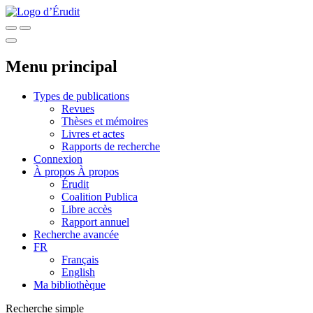
Menu principal
Types de publications
Revues
Thèses et mémoires
Livres et actes
Rapports de recherche
Connexion
À propos
À propos
Érudit
Coalition Publica
Libre accès
Rapport annuel
Recherche avancée
FR
Français
English
Ma bibliothèque
Recherche simple