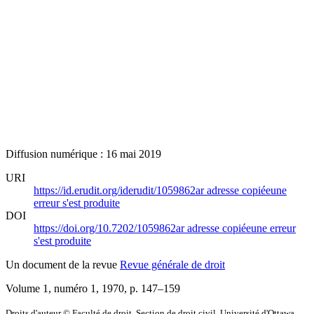
Diffusion numérique : 16 mai 2019
URI
https://id.erudit.org/iderudit/1059862ar
adresse copiée
une
erreur s'est produite
DOI
https://doi.org/10.7202/1059862ar
adresse copiée
une erreur
s'est produite
Un document de la revue
Revue générale de droit
Volume 1, numéro 1, 1970
, p. 147–159
Droits d'auteur © Faculté de droit, Section de droit civil, Université d'Ottawa,