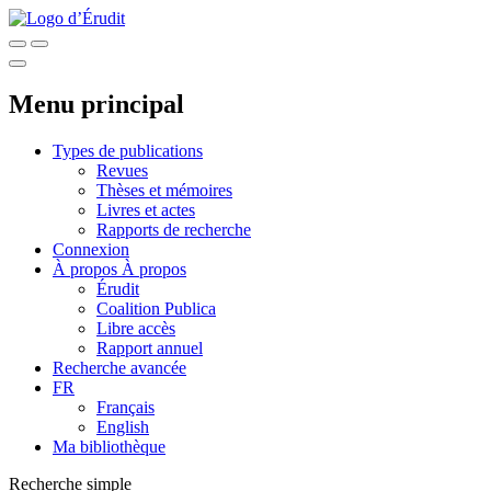
Menu principal
Types de publications
Revues
Thèses et mémoires
Livres et actes
Rapports de recherche
Connexion
À propos
À propos
Érudit
Coalition Publica
Libre accès
Rapport annuel
Recherche avancée
FR
Français
English
Ma bibliothèque
Recherche simple