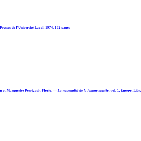
 Presses de l’Université Laval, 1974, 152 pages
en et Marguerite Perrigault-Florio. —
La nationalité de la femme mariée
, vol. 1,
Europe
, Libr