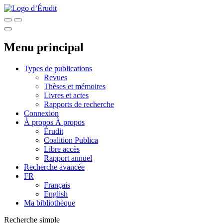
Menu principal
Types de publications
Revues
Thèses et mémoires
Livres et actes
Rapports de recherche
Connexion
À propos
À propos
Érudit
Coalition Publica
Libre accès
Rapport annuel
Recherche avancée
FR
Français
English
Ma bibliothèque
Recherche simple