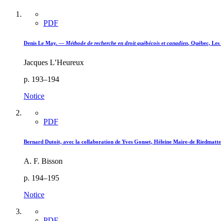
PDF
Denis Le May. —
Méthode de recherche en droit québécois et canadien
, Québec, Les
Jacques L’Heureux
p. 193–194
Notice
PDF
Bernard Dutoit, avec la collaboration de Yves Gonset, Héleine Maire-de Riedmatt
A. F. Bisson
p. 194–195
Notice
PDF