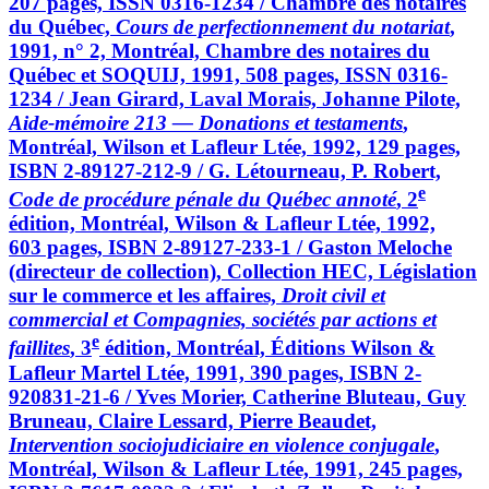
207 pages, ISSN 0316-1234 / Chambre des notaires
du Québec,
Cours de perfectionnement du notariat
,
1991, n° 2, Montréal, Chambre des notaires du
Québec et SOQUIJ, 1991, 508 pages, ISSN 0316-
1234 / Jean Girard, Laval Morais, Johanne Pilote,
Aide-mémoire 213 — Donations et testaments
,
Montréal, Wilson et Lafleur Ltée, 1992, 129 pages,
ISBN 2-89127-212-9 / G. Létourneau, P. Robert,
e
Code de procédure pénale du Québec annoté
, 2
édition, Montréal, Wilson & Lafleur Ltée, 1992,
603 pages, ISBN 2-89127-233-1 / Gaston Meloche
(directeur de collection), Collection HEC, Législation
sur le commerce et les affaires,
Droit civil et
commercial et Compagnies, sociétés par actions et
e
faillites
, 3
édition, Montréal, Éditions Wilson &
Lafleur Martel Ltée, 1991, 390 pages, ISBN 2-
920831-21-6 / Yves Morier, Catherine Bluteau, Guy
Bruneau, Claire Lessard, Pierre Beaudet,
Intervention sociojudiciaire en violence conjugale
,
Montréal, Wilson & Lafleur Ltée, 1991, 245 pages,