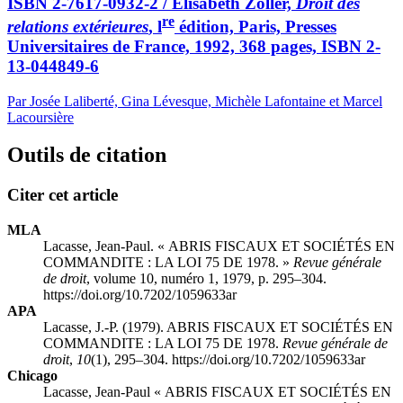
ISBN 2-7617-0932-2 / Elisabeth Zoller,
Droit des
re
relations extérieures
, l
édition, Paris, Presses
Universitaires de France, 1992, 368 pages, ISBN 2-
13-044849-6
Par Josée Laliberté, Gina Lévesque, Michèle Lafontaine et Marcel
Lacoursière
Outils de citation
Citer cet article
MLA
Lacasse, Jean-Paul. « ABRIS FISCAUX ET SOCIÉTÉS EN
COMMANDITE : LA LOI 75 DE 1978. »
Revue générale
de droit
, volume 10, numéro 1, 1979, p. 295–304.
https://doi.org/10.7202/1059633ar
APA
Lacasse, J.-P. (1979). ABRIS FISCAUX ET SOCIÉTÉS EN
COMMANDITE : LA LOI 75 DE 1978.
Revue générale de
droit
,
10
(1), 295–304. https://doi.org/10.7202/1059633ar
Chicago
Lacasse, Jean-Paul « ABRIS FISCAUX ET SOCIÉTÉS EN