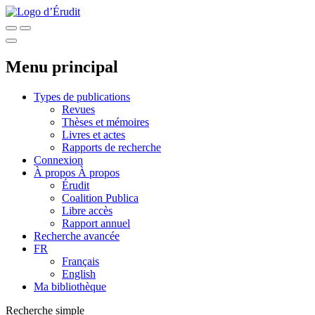
Menu principal
Types de publications
Revues
Thèses et mémoires
Livres et actes
Rapports de recherche
Connexion
À propos
À propos
Érudit
Coalition Publica
Libre accès
Rapport annuel
Recherche avancée
FR
Français
English
Ma bibliothèque
Recherche simple