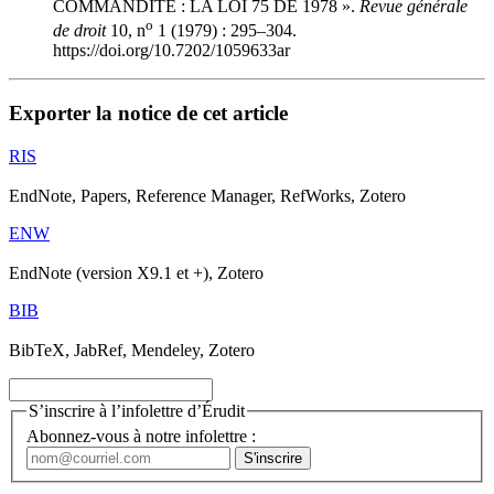
COMMANDITE : LA LOI 75 DE 1978 ».
Revue générale
o
de droit
10, n
1 (1979) : 295–304.
https://doi.org/10.7202/1059633ar
Exporter la notice de cet article
RIS
EndNote, Papers, Reference Manager, RefWorks, Zotero
ENW
EndNote (version X9.1 et +), Zotero
BIB
BibTeX, JabRef, Mendeley, Zotero
S’inscrire à l’infolettre d’Érudit
Abonnez-vous à notre infolettre :