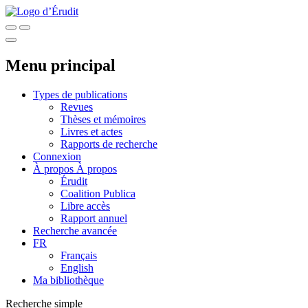
Menu principal
Types de publications
Revues
Thèses et mémoires
Livres et actes
Rapports de recherche
Connexion
À propos
À propos
Érudit
Coalition Publica
Libre accès
Rapport annuel
Recherche avancée
FR
Français
English
Ma bibliothèque
Recherche simple