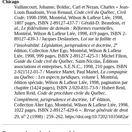
Chicago
Vaillancourt, Johanne, Bolduc, Carl et Nezan, Charles « Jean-
Louis Baudouin, Yvon Renaud,
Code civil du Québec, Civil
Code
, 1998-1998, Montréal, Wilson & Lafleur Ltée, 1998,
1807 pages, ISBN 2-89127-437-7 / Gérald-D. Beaudoin,
et
al.
,
Le fédéralisme de demain : Réformes essentielles
,
Montréal, Wilson & Lafleur Ltée, 1998, 419 pages, ISBN 2-
89127-439-3 / Jacques Deslauriers,
Loi sur la faillite et
e
l’insolvabilité. Législation, jurisprudence et doctrine
, 2
édition, Collection Alter Ego, Montréal, Wilson & Lafleur
Ltée, 1998, 999 pages, ISBN 2-89127-425-3 / Michel Filion,
Guide du Code civil du Québec
, Saint-Nicolas, Éditions
associations et entreprises, S.E.N.C., 1998, 210 pages, ISBN
2-921512-01-7 / Maurice Martel, Paul Martel,
La compagnie
au Québec : Les aspects juridiques
, volume I, Montréal,
édition spéciale, Wilson & Lafleur Ltée, 1998, pagination par
chapitre (1424 pages), ISBN 2-920-831-73-9 / Hubert Reid,
Julien Reid,
Code de procédure civile du Québec.
e
Complément, jurisprudence et doctrine
, 14
édition,
Collection Alter Ego, Montréal, Wilson & Lafleur Ltée, 1998,
1022 pages, ISBN 2-89127-429-6 ».
Revue générale de droit
o
29, n
2 (1998) : 259–262. https://doi.org/10.7202/1035682ar