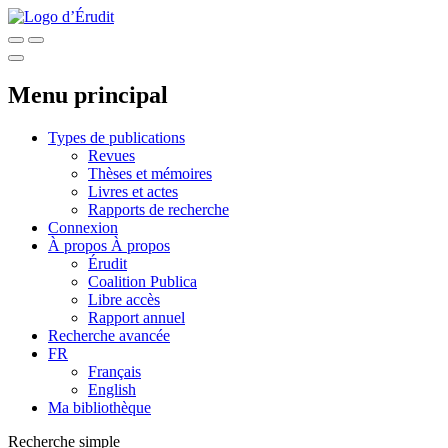
Menu principal
Types de publications
Revues
Thèses et mémoires
Livres et actes
Rapports de recherche
Connexion
À propos
À propos
Érudit
Coalition Publica
Libre accès
Rapport annuel
Recherche avancée
FR
Français
English
Ma bibliothèque
Recherche simple