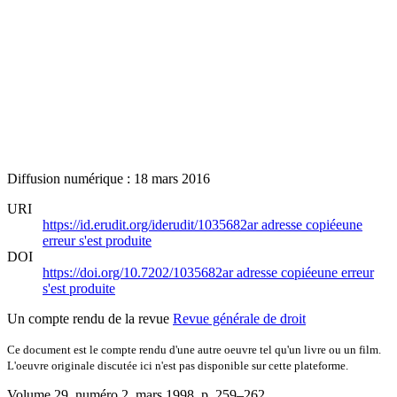
Diffusion numérique : 18 mars 2016
URI
https://id.erudit.org/iderudit/1035682ar
adresse copiée
une
erreur s'est produite
DOI
https://doi.org/10.7202/1035682ar
adresse copiée
une erreur
s'est produite
Un compte rendu de la revue
Revue générale de droit
Ce document est le compte rendu d'une autre oeuvre tel qu'un livre ou un film.
L'oeuvre originale discutée ici n'est pas disponible sur cette plateforme.
Volume 29, numéro 2, mars 1998
, p. 259–262