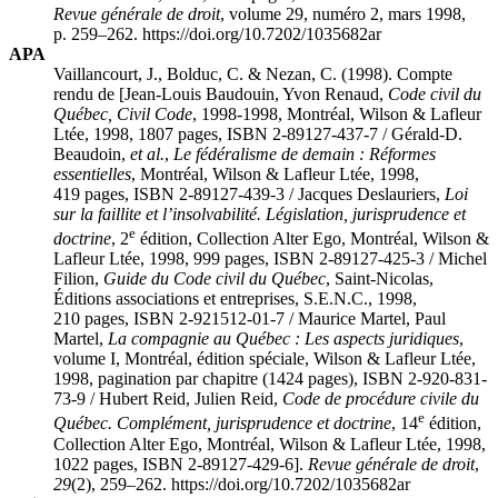
Revue générale de droit
, volume 29, numéro 2, mars 1998,
p. 259–262. https://doi.org/10.7202/1035682ar
APA
Vaillancourt, J., Bolduc, C. & Nezan, C. (1998). Compte
rendu de [Jean-Louis Baudouin, Yvon Renaud,
Code civil du
Québec, Civil Code
, 1998-1998, Montréal, Wilson & Lafleur
Ltée, 1998, 1807 pages, ISBN 2-89127-437-7 / Gérald-D.
Beaudoin,
et al.
,
Le fédéralisme de demain : Réformes
essentielles
, Montréal, Wilson & Lafleur Ltée, 1998,
419 pages, ISBN 2-89127-439-3 / Jacques Deslauriers,
Loi
sur la faillite et l’insolvabilité. Législation, jurisprudence et
e
doctrine
, 2
édition, Collection Alter Ego, Montréal, Wilson &
Lafleur Ltée, 1998, 999 pages, ISBN 2-89127-425-3 / Michel
Filion,
Guide du Code civil du Québec
, Saint-Nicolas,
Éditions associations et entreprises, S.E.N.C., 1998,
210 pages, ISBN 2-921512-01-7 / Maurice Martel, Paul
Martel,
La compagnie au Québec : Les aspects juridiques
,
volume I, Montréal, édition spéciale, Wilson & Lafleur Ltée,
1998, pagination par chapitre (1424 pages), ISBN 2-920-831-
73-9 / Hubert Reid, Julien Reid,
Code de procédure civile du
e
Québec. Complément, jurisprudence et doctrine
, 14
édition,
Collection Alter Ego, Montréal, Wilson & Lafleur Ltée, 1998,
1022 pages, ISBN 2-89127-429-6].
Revue générale de droit
,
29
(2), 259–262. https://doi.org/10.7202/1035682ar