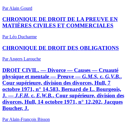
Par Alain Gourd
CHRONIQUE DE DROIT DE LA PREUVE EN
MATIÈRES CIVILES ET COMMERCIALES
Par Léo Ducharme
CHRONIQUE DE DROIT DES OBLIGATIONS
Par Angers Larouche
DROIT CIVIL. — Divorce — Causes — Cruauté
physique et mentale — Preuve —
G.M.S.
c.
G.V.B.
,
Cour supérieure, division des divorces, Hull, 7
octobre 1971, n° 14,583, Bernard de L. Bourgeois,
J. —
J.F.H.
c.
E.W.B.
, Cour supérieure, division des
divorces, Hull, 14 octobre 1971, n° 12,202, Jacques
Boucher, J.
Par Alain-François Bisson