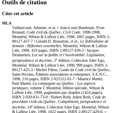
Outils de citation
Citer cet article
MLA
Vaillancourt, Johanne, et al. « Jean-Louis Baudouin, Yvon
Renaud,
Code civil du Québec, Civil Code
, 1998-1998,
Montréal, Wilson & Lafleur Ltée, 1998, 1807 pages, ISBN 2-
89127-437-7 / Gérald-D. Beaudoin,
et al.
,
Le fédéralisme de
demain : Réformes essentielles
, Montréal, Wilson & Lafleur
Ltée, 1998, 419 pages, ISBN 2-89127-439-3 / Jacques
Deslauriers,
Loi sur la faillite et l’insolvabilité. Législation,
e
jurisprudence et doctrine
, 2
édition, Collection Alter Ego,
Montréal, Wilson & Lafleur Ltée, 1998, 999 pages, ISBN 2-
89127-425-3 / Michel Filion,
Guide du Code civil du Québec
,
Saint-Nicolas, Éditions associations et entreprises, S.E.N.C.,
1998, 210 pages, ISBN 2-921512-01-7 / Maurice Martel,
Paul Martel,
La compagnie au Québec : Les aspects
juridiques
, volume I, Montréal, édition spéciale, Wilson &
Lafleur Ltée, 1998, pagination par chapitre (1424 pages),
ISBN 2-920-831-73-9 / Hubert Reid, Julien Reid,
Code de
procédure civile du Québec. Complément, jurisprudence et
e
doctrine
, 14
édition, Collection Alter Ego, Montréal, Wilson
& Lafleur Ltée, 1998, 1022 pages, ISBN 2-89127-429-6. »