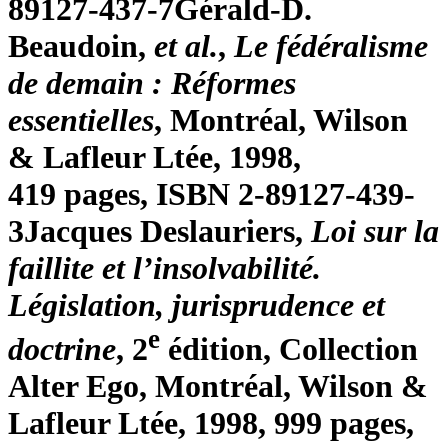
89127-437-7
Gérald-D.
Beaudoin,
et al.
,
Le fédéralisme
de demain : Réformes
essentielles
, Montréal, Wilson
& Lafleur Ltée, 1998,
419 pages, ISBN 2-89127-439-
3
Jacques Deslauriers,
Loi sur la
faillite et l’insolvabilité.
Législation, jurisprudence et
e
doctrine
, 2
édition, Collection
Alter Ego, Montréal, Wilson &
Lafleur Ltée, 1998, 999 pages,