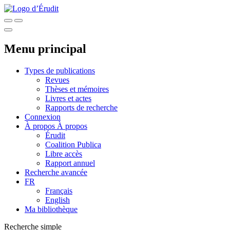
Menu principal
Types de publications
Revues
Thèses et mémoires
Livres et actes
Rapports de recherche
Connexion
À propos
À propos
Érudit
Coalition Publica
Libre accès
Rapport annuel
Recherche avancée
FR
Français
English
Ma bibliothèque
Recherche simple