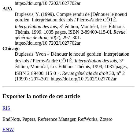
https://doi.org/10.7202/1027702ar
APA
Duplessis, Y. (1999). Compte rendu de [Dénouer le noeud
gordien Interprétation des lois / Pierre-André CÔTÉ,
e
Interprétation des lois
, 3
édition, Montréal, Les Éditions
Thémis, 1999, 1035 pages, ISBN 2-89400-115-0].
Revue
générale de droit
,
30
(2), 297–301.
https://doi.org/10.7202/1027702ar
Chicago
Duplessis, Yvon « Dénouer le noeud gordien Interprétation
e
des lois / Pierre-André CÔTÉ,
Interprétation des lois
, 3
édition, Montréal, Les Éditions Thémis, 1999, 1035 pages,
o
ISBN 2-89400-115-0 ».
Revue générale de droit
30, n
2
(1999) : 297–301. https://doi.org/10.7202/1027702ar
Exporter la notice de cet article
RIS
EndNote, Papers, Reference Manager, RefWorks, Zotero
ENW