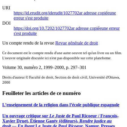
URI
https://id.erudit.org/iderudit/1027702ar
adresse copiée
une
erreur s'est produite
DOI
https://doi.org/10.7202/1027702ar
adresse copiée
une erreur
s'est produite
Un compte rendu de la revue
Revue générale de droit
Ce document est le compte rendu d'une autre oeuvre tel qu'un livre ou un film.
L'oeuvre originale discutée ici n'est pas disponible sur cette plateforme.
Volume 30, numéro 2, 1999–2000
, p. 297–301
Droits d'auteur © Faculté de droit, Section de droit civil, Université d'Ottawa,
2000
Feuilleter les articles de ce numéro
L’enseignement de la religion dans l’école publique espagnole
Un ouvrage critique sur
Le Juste
de Paul Ricoeur / François-
Xavier
Druet
, Étienne
Ganty
(éditeurs),
Rendre justice au
droit — En lisant
Le Juste
de Paul Ricoeur
, Namur, Presses