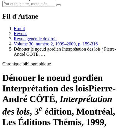
Fil d'Ariane
Érudit
Revues
Revue générale de droit
Volume 30, numéro 2, 1999–2000, p. 159-316
Dénouer le noeud gordien Interprétation des lois / Pierre-
André CÔTÉ,
…
Chronique bibliographique
Dénouer le noeud gordien
Interprétation des lois
Pierre-
André CÔTÉ,
Interprétation
e
des lois
, 3
édition, Montréal,
Les Éditions Thémis, 1999,