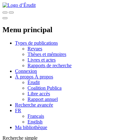
Menu principal
Types de publications
Revues
Thèses et mémoires
Livres et actes
Rapports de recherche
Connexion
À propos
À propos
Érudit
Coalition Publica
Libre accès
Rapport annuel
Recherche avancée
FR
Français
English
Ma bibliothèque
Recherche simple