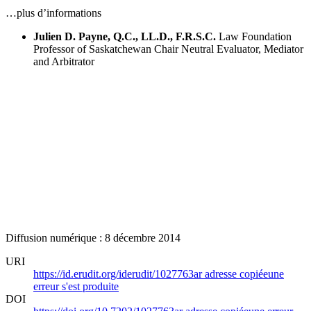
…plus d’informations
Julien D. Payne, Q.C., LL.D., F.R.S.C.
Law Foundation
Professor of Saskatchewan Chair
Neutral Evaluator, Mediator
and Arbitrator
Diffusion numérique : 8 décembre 2014
URI
https://id.erudit.org/iderudit/1027763ar
adresse copiée
une
erreur s'est produite
DOI