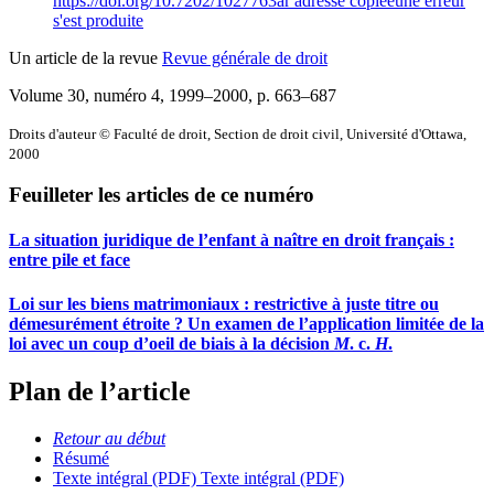
https://doi.org/10.7202/1027763ar
adresse copiée
une erreur
s'est produite
Un article de la revue
Revue générale de droit
Volume 30, numéro 4, 1999–2000
, p. 663–687
Droits d'auteur © Faculté de droit, Section de droit civil, Université d'Ottawa,
2000
Feuilleter les articles de ce numéro
La situation juridique de l’enfant à naître en droit français :
entre pile et face
Loi sur les biens matrimoniaux : restrictive à juste titre ou
démesurément étroite ? Un examen de l’application limitée de la
loi avec un coup d’oeil de biais à la décision
M
. c.
H
.
Plan de l’article
Retour au début
Résumé
Texte intégral (PDF)
Texte intégral (PDF)