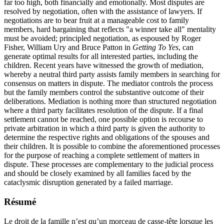
far too high, both financially and emotionally. Most disputes are
resolved by negotiation, often with the assistance of lawyers. If
negotiations are to bear fruit at a manageable cost to family
members, hard bargaining that reflects "a winner take all" mentality
must be avoided; principled negotiation, as espoused by Roger
Fisher, William Ury and Bruce Patton in
Getting To Yes
, can
generate optimal results for all interested parties, including the
children. Recent years have witnessed the growth of mediation,
whereby a neutral third party assists family members in searching for
consensus on matters in dispute. The mediator controls the process
but the family members control the substantive outcome of their
deliberations. Mediation is nothing more than structured negotiation
where a third party facilitates resolution of the dispute. If a final
settlement cannot be reached, one possible option is recourse to
private arbitration in which a third party is given the authority to
determine the respective rights and obligations of the spouses and
their children. It is possible to combine the aforementioned processes
for the purpose of reaching a complete settlement of matters in
dispute. These processes are complementary to the judicial process
and should be closely examined by all families faced by the
cataclysmic disruption generated by a failed marriage.
Résumé
Le droit de la famille n’est qu’un morceau de casse-tête lorsque les