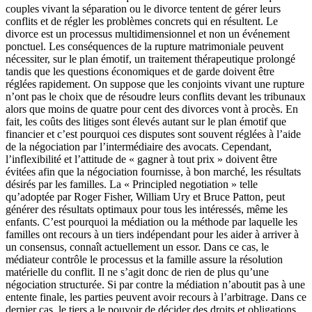
couples vivant la séparation ou le divorce tentent de gérer leurs
conflits et de régler les problèmes concrets qui en résultent. Le
divorce est un processus multidimensionnel et non un événement
ponctuel. Les conséquences de la rupture matrimoniale peuvent
nécessiter, sur le plan émotif, un traitement thérapeutique prolongé
tandis que les questions économiques et de garde doivent être
réglées rapidement. On suppose que les conjoints vivant une rupture
n’ont pas le choix que de résoudre leurs conflits devant les tribunaux
alors que moins de quatre pour cent des divorces vont à procès. En
fait, les coûts des litiges sont élevés autant sur le plan émotif que
financier et c’est pourquoi ces disputes sont souvent réglées à l’aide
de la négociation par l’intermédiaire des avocats. Cependant,
l’inflexibilité et l’attitude de « gagner à tout prix » doivent être
évitées afin que la négociation fournisse, à bon marché, les résultats
désirés par les familles. La « Principled negotiation » telle
qu’adoptée par Roger Fisher, William Ury et Bruce Patton, peut
générer des résultats optimaux pour tous les intéressés, même les
enfants. C’est pourquoi la médiation ou la méthode par laquelle les
familles ont recours à un tiers indépendant pour les aider à arriver à
un consensus, connaît actuellement un essor. Dans ce cas, le
médiateur contrôle le processus et la famille assure la résolution
matérielle du conflit. Il ne s’agit donc de rien de plus qu’une
négociation structurée. Si par contre la médiation n’aboutit pas à une
entente finale, les parties peuvent avoir recours à l’arbitrage. Dans ce
dernier cas, le tiers a le pouvoir de décider des droits et obligations