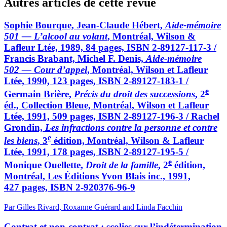
Autres articles de cette revue
Sophie Bourque, Jean-Claude Hébert,
Aide-mémoire
501 — L’alcool au volant
, Montréal, Wilson &
Lafleur Ltée, 1989, 84 pages, ISBN 2-89127-117-3 /
Francis Brabant, Michel F. Denis,
Aide-mémoire
502 — Cour d’appel
, Montréal, Wilson et Lafleur
Ltée, 1990, 123 pages, ISBN 2-89127-183-1 /
e
Germain Brière,
Précis du droit des successions
, 2
éd., Collection Bleue, Montréal, Wilson et Lafleur
Ltée, 1991, 509 pages, ISBN 2-89127-196-3 / Rachel
Grondin,
Les infractions contre la personne et contre
e
les biens
, 3
édition, Montréal, Wilson & Lafleur
Ltée, 1991, 178 pages, ISBN 2-89127-195-5 /
e
Monique Ouellette,
Droit de la famille
, 2
édition,
Montréal, Les Éditions Yvon Blais inc., 1991,
427 pages, ISBN 2-920376-96-9
Par Gilles Rivard, Roxanne Guérard and Linda Facchin
Contrat et non-contrat : scolies sur l’indétermination