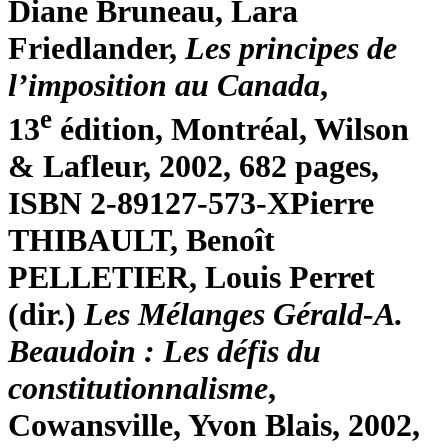
Diane
Bruneau
, Lara
Friedlander
,
Les principes de
l’imposition au Canada
,
e
13
édition, Montréal, Wilson
& Lafleur, 2002, 682 pages,
ISBN 2-89127-573-X
Pierre
THIBAULT, Benoît
PELLETIER, Louis
Perret
(dir.)
Les Mélanges Gérald-A.
Beaudoin : Les défis du
constitutionnalisme
,
Cowansville, Yvon Blais, 2002,