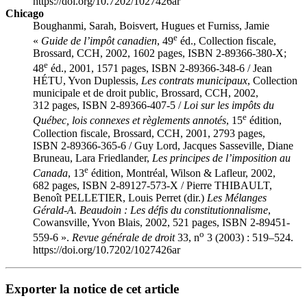
https://doi.org/10.7202/1027426ar
Chicago
Boughanmi, Sarah, Boisvert, Hugues et Furniss, Jamie
e
«
Guide de l’impôt canadien
, 49
éd., Collection fiscale,
Brossard, CCH, 2002, 1602 pages, ISBN 2-89366-380-X;
e
48
éd., 2001, 1571 pages, ISBN 2-89366-348-6 / Jean
HÉTU, Yvon
Duplessis
,
Les contrats municipaux
, Collection
municipale et de droit public, Brossard, CCH, 2002,
312 pages, ISBN 2-89366-407-5 /
Loi sur les impôts du
e
Québec, lois connexes et règlements annotés
, 15
édition,
Collection fiscale, Brossard, CCH, 2001, 2793 pages,
ISBN 2-89366-365-6 / Guy
Lord
, Jacques
Sasseville
, Diane
Bruneau
, Lara
Friedlander
,
Les principes de l’imposition au
e
Canada
, 13
édition, Montréal, Wilson & Lafleur, 2002,
682 pages, ISBN 2-89127-573-X / Pierre THIBAULT,
Benoît PELLETIER, Louis
Perret
(dir.)
Les Mélanges
Gérald-A. Beaudoin : Les défis du constitutionnalisme
,
Cowansville, Yvon Blais, 2002, 521 pages, ISBN 2-89451-
o
559-6 ».
Revue générale de droit
33, n
3 (2003) : 519–524.
https://doi.org/10.7202/1027426ar
Exporter la notice de cet article