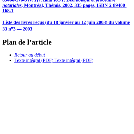
notariales
, Montréal, Thémis, 2002, 335 pages, ISBN 2-89400-
168-1
Liste des livres reçus (du 18 janvier au 12 juin 2003) du volume
o
33 n
3 — 2003
Plan de l’article
Retour au début
Texte intégral (PDF)
Texte intégral (PDF)