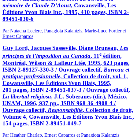
mémoire de Claude D’Aoust
, Cowansville, Les
Éditions Yvon Blais Inc., 1995, 410 pages, ISBN 2-
89451-030-6
Par Natacha Leclerc, Panagiota Kalantzis, Marie-Luce Fortier et
Ernest Caparros
Guy Lord, Jacques Sasseville, Diane Bruneau,
Les
e
principes de l’imposition au Canada
, 11
édition,
Montréal, Wilson & Lafleur Ltée, 1995, 623 pages,
ISBN 2-89127-330-3 / Ouvrage collectif,
Barreau et
pratique professionnelle
, Collection de droit, vol. 1,
Cowansville, Les Éditions Yvon Blais, 1995,
201 pages, ISBN 2-89451-037-3 / Ouvrage collectif,
La libertad religiosa
, J.L. Soberanes (dir.), México,
UNAM, 1996, 937 pp., ISBN 968-36-4908-4 /
Ouvrage collectif,
Responsabilité
, Collection de droit,
Volume 4, Cowansville, Les Éditions Yvon Blais Inc.,
154 pages, ISBN 2-89451-049-7
Par Heather Charlap, Ernest Caparros et Panagiota Kalantzis