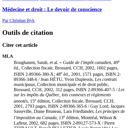
Médecine et droit : Le devoir de conscience
Par Christian Byk
Outils de citation
Citer cet article
MLA
e
Boughanmi, Sarah, et al. «
Guide de l’impôt canadien
, 49
éd., Collection fiscale, Brossard, CCH, 2002, 1602 pages,
e
ISBN 2-89366-380-X; 48
éd., 2001, 1571 pages, ISBN 2-
89366-348-6 / Jean HÉTU, Yvon
Duplessis
,
Les contrats
municipaux
, Collection municipale et de droit public,
Brossard, CCH, 2002, 312 pages, ISBN 2-89366-407-5 /
Loi
sur les impôts du Québec, lois connexes et règlements
e
annotés
, 15
édition, Collection fiscale, Brossard, CCH,
2001, 2793 pages, ISBN 2-89366-365-6 / Guy
Lord
, Jacques
Sasseville
, Diane
Bruneau
, Lara
Friedlander
,
Les principes de
e
l’imposition au Canada
, 13
édition, Montréal, Wilson &
Lafleur, 2002, 682 pages, ISBN 2-89127-573-X / Pierre