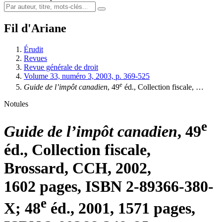
Fil d'Ariane
Érudit
Revues
Revue générale de droit
Volume 33, numéro 3, 2003, p. 369-525
e
Guide de l’impôt canadien
, 49
éd., Collection fiscale, …
Notules
e
Guide de l’impôt canadien
, 49
éd., Collection fiscale,
Brossard, CCH, 2002,
1602 pages, ISBN 2-89366-380-
e
X; 48
éd., 2001, 1571 pages,