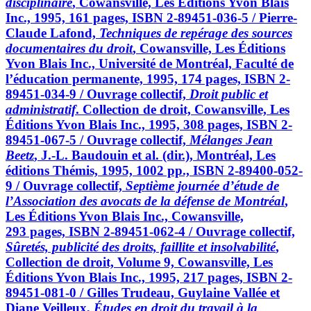
disciplinaire
, Cowansville, Les Éditions Yvon Blais
Inc., 1995, 161 pages, ISBN 2-89451-036-5 / Pierre-
Claude Lafond,
Techniques de repérage des sources
documentaires du droit
, Cowansville, Les Éditions
Yvon Blais Inc., Université de Montréal, Faculté de
l’éducation permanente, 1995, 174 pages, ISBN 2-
89451-034-9 / Ouvrage collectif,
Droit public et
administratif
. Collection de droit, Cowansville, Les
Éditions Yvon Blais Inc., 1995, 308 pages, ISBN 2-
89451-067-5 / Ouvrage collectif,
Mélanges Jean
Beetz
, J.-L. Baudouin et al. (dir.), Montréal, Les
éditions Thémis, 1995, 1002 pp., ISBN 2-89400-052-
9 / Ouvrage collectif,
Septième journée d’étude de
l’Association des avocats de la défense de Montréal
,
Les Éditions Yvon Blais Inc., Cowansville,
293 pages, ISBN 2-89451-062-4 / Ouvrage collectif,
Sûretés, publicité des droits, faillite et insolvabilité
,
Collection de droit, Volume 9, Cowansville, Les
Éditions Yvon Blais Inc., 1995, 217 pages, ISBN 2-
89451-081-0 / Gilles Trudeau, Guylaine Vallée et
Diane Veilleux,
Études en droit du travail à la