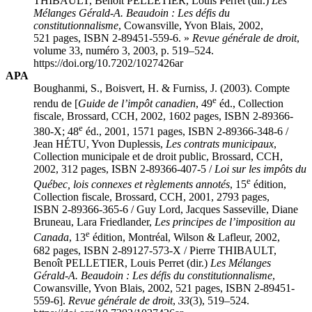
THIBAULT, Benoît PELLETIER, Louis
Perret
(dir.)
Les
Mélanges Gérald-A. Beaudoin : Les défis du
constitutionnalisme
, Cowansville, Yvon Blais, 2002,
521 pages, ISBN 2-89451-559-6. »
Revue générale de droit
,
volume 33, numéro 3, 2003, p. 519–524.
https://doi.org/10.7202/1027426ar
APA
Boughanmi, S., Boisvert, H. & Furniss, J. (2003). Compte
e
rendu de [
Guide de l’impôt canadien
, 49
éd., Collection
fiscale, Brossard, CCH, 2002, 1602 pages, ISBN 2-89366-
e
380-X; 48
éd., 2001, 1571 pages, ISBN 2-89366-348-6 /
Jean HÉTU, Yvon
Duplessis
,
Les contrats municipaux
,
Collection municipale et de droit public, Brossard, CCH,
2002, 312 pages, ISBN 2-89366-407-5 /
Loi sur les impôts du
e
Québec, lois connexes et règlements annotés
, 15
édition,
Collection fiscale, Brossard, CCH, 2001, 2793 pages,
ISBN 2-89366-365-6 / Guy
Lord
, Jacques
Sasseville
, Diane
Bruneau
, Lara
Friedlander
,
Les principes de l’imposition au
e
Canada
, 13
édition, Montréal, Wilson & Lafleur, 2002,
682 pages, ISBN 2-89127-573-X / Pierre THIBAULT,
Benoît PELLETIER, Louis
Perret
(dir.)
Les Mélanges
Gérald-A. Beaudoin : Les défis du constitutionnalisme
,
Cowansville, Yvon Blais, 2002, 521 pages, ISBN 2-89451-
559-6].
Revue générale de droit
,
33
(3), 519–524.