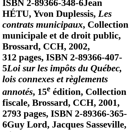
ISBN 2-89366-348-6
Jean
HÉTU, Yvon
Duplessis
,
Les
contrats municipaux
, Collection
municipale et de droit public,
Brossard, CCH, 2002,
312 pages, ISBN 2-89366-407-
5
Loi sur les impôts du Québec,
lois connexes et règlements
e
annotés
, 15
édition, Collection
fiscale, Brossard, CCH, 2001,
2793 pages, ISBN 2-89366-365-
6
Guy
Lord
, Jacques
Sasseville
,