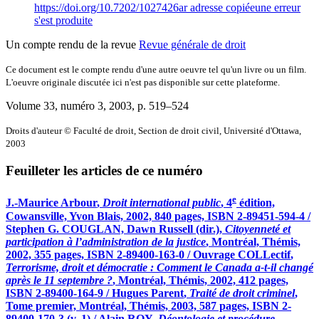
https://doi.org/10.7202/1027426ar
adresse copiée
une erreur
s'est produite
Un compte rendu de la revue
Revue générale de droit
Ce document est le compte rendu d'une autre oeuvre tel qu'un livre ou un film.
L'oeuvre originale discutée ici n'est pas disponible sur cette plateforme.
Volume 33, numéro 3, 2003
, p. 519–524
Droits d'auteur © Faculté de droit, Section de droit civil, Université d'Ottawa,
2003
Feuilleter les articles de ce numéro
e
J.-Maurice
Arbour
,
Droit international public
, 4
édition,
Cowansville, Yvon Blais, 2002, 840 pages, ISBN 2-89451-594-4 /
Stephen G. COUGLAN, Dawn
Russell
(dir.),
Citoyenneté et
participation à l’administration de la justice
, Montréal, Thémis,
2002, 355 pages, ISBN 2-89400-163-0 /
Ouvrage COLLectif
,
Terrorisme, droit et démocratie : Comment le Canada a-t-il changé
après le 11 septembre ?
, Montréal, Thémis, 2002, 412 pages,
ISBN 2-89400-164-9 / Hugues
Parent
,
Traité de droit criminel
,
Tome premier, Montréal, Thémis, 2003, 587 pages, ISBN 2-
89400-170-3 (v. 1) / Alain ROY,
Déontologie et procédure