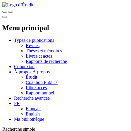
Menu principal
Types de publications
Revues
Thèses et mémoires
Livres et actes
Rapports de recherche
Connexion
À propos
À propos
Érudit
Coalition Publica
Libre accès
Rapport annuel
Recherche avancée
FR
Français
English
Ma bibliothèque
Recherche simple