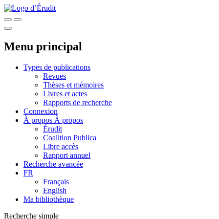
Menu principal
Types de publications
Revues
Thèses et mémoires
Livres et actes
Rapports de recherche
Connexion
À propos
À propos
Érudit
Coalition Publica
Libre accès
Rapport annuel
Recherche avancée
FR
Français
English
Ma bibliothèque
Recherche simple