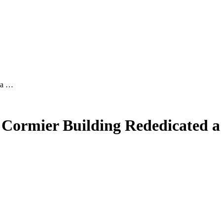
d a …
t Cormier Building Rededicated a 