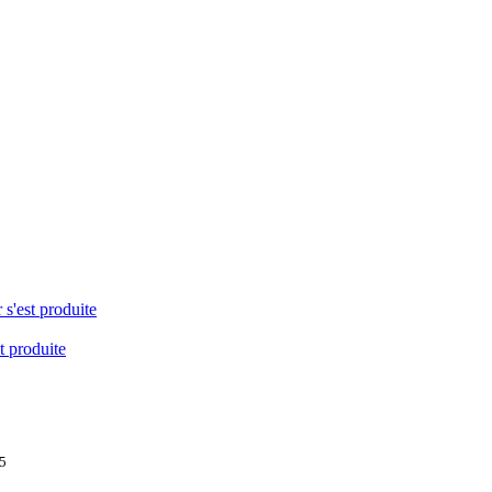
 s'est produite
t produite
05