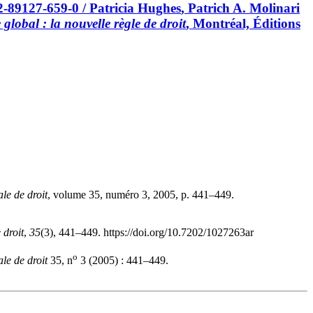
2-89127-659-0 / Patricia
Hughes
, Patrich A.
Molinari
lobal : la nouvelle règle de droit
, Montréal, Éditions
le de droit
, volume 35, numéro 3, 2005, p. 441–449.
 droit
,
35
(3), 441–449. https://doi.org/10.7202/1027263ar
o
le de droit
35, n
3 (2005) : 441–449.