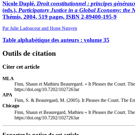
Nicole
Duplé
,
Droit constitutionnel : principes générau
(eds.),
Participatory Justice in a Global Economy: the N
Thémis, 2004, 519 pages, ISBN 2-89400-195-9
Par Julie Ladouceur and Hong Nguyen
Table alphabétique des auteurs : volume 35
Outils de citation
Citer cet article
MLA
Finn, Shaun et Mathieu Beauregard. « It Pleases the Court. The
https://doi.org/10.7202/1027263ar
APA
Finn, S. & Beauregard, M. (2005). It Pleases the Court. The Er
Chicago
Finn, Shaun et Beauregard, Mathieu « It Pleases the Court. The
https://doi.org/10.7202/1027263ar
Exporter la notice de cet article