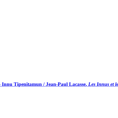
re — Innu Tipenitamun / Jean-Paul
Lacasse
,
Les Innus et l