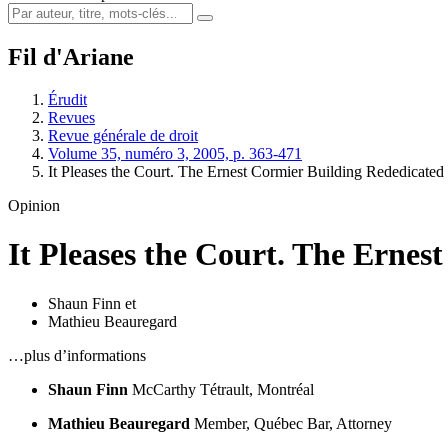
Fil d'Ariane
Érudit
Revues
Revue générale de droit
Volume 35, numéro 3, 2005, p. 363-471
It Pleases the Court. The Ernest Cormier Building Rededicate
Opinion
It Pleases the Court. The Ernes
Shaun Finn
et
Mathieu Beauregard
…plus d’informations
Shaun Finn
McCarthy Tétrault, Montréal
Mathieu Beauregard
Member, Québec Bar, Attorney