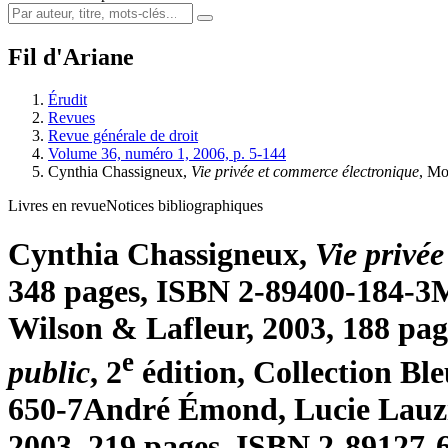
Fil d'Ariane
Érudit
Revues
Revue générale de droit
Volume 36, numéro 1, 2006, p. 5-144
Cynthia Chassigneux,
Vie privée et commerce électronique
, Mo
Livres en revue
Notices bibliographiques
Cynthia Chassigneux,
Vie privé
348 pages, ISBN 2-89400-184-3
M
Wilson & Lafleur, 2003, 188 pa
e
public
, 2
édition, Collection Bl
650-7
André Émond, Lucie Lauz
2003, 219 pages, ISBN 2-89127-