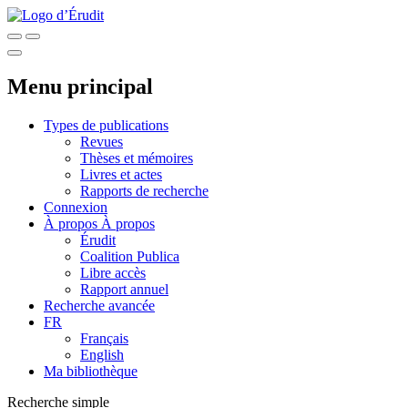
Menu principal
Types de publications
Revues
Thèses et mémoires
Livres et actes
Rapports de recherche
Connexion
À propos
À propos
Érudit
Coalition Publica
Libre accès
Rapport annuel
Recherche avancée
FR
Français
English
Ma bibliothèque
Recherche simple