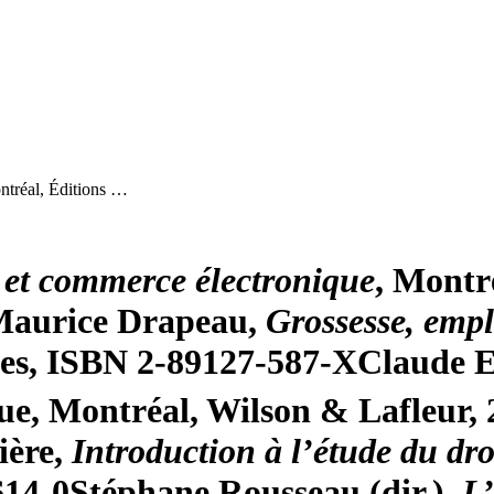
ntréal, Éditions …
e et commerce électronique
, Montr
aurice Drapeau,
Grossesse, empl
ges, ISBN 2-89127-587-X
Claude E
eue, Montréal, Wilson & Lafleur,
ière,
Introduction à l’étude du dro
614-0
Stéphane Rousseau (dir.),
L’