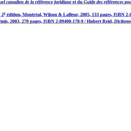
l canadien de la référence juridique
et du
Guide des références pou
e
, 2
édition, Montréal, Wilson & Lafleur, 2005, 133 pages, ISBN 2-
émis, 2003, 270 pages, ISBN 2-89400-178-9 / Hubert Reid,
Dictionn