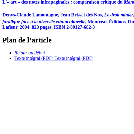
L’« art » des notes infrapaginales : comparaison critique du
Manue
Denys-Claude Lamontagne, Jean Brisset des Nos,
Le droit minier
juridique face à la diversité ethnoculturelle
, Montréal, Éditions Th
Lafleur, 2004, 828 pages, ISBN 2-89127-682-3
Plan de l’article
Retour au début
Texte intégral (PDF)
Texte intégral (PDF)